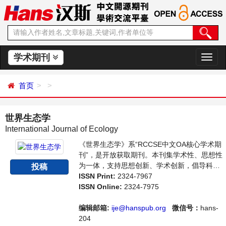
学术期刊
切
换
导
首页
航
世界生态学
International Journal of Ecology
《世界生态学》系“RCCSE中文OA核心学术期
刊”，是开放获取期刊。本刊集学术性、思想性
为一体，支持思想创新、学术创新，倡导科学
投稿
并致力于学术的繁荣，旨在给世界范围内的生
ISSN Print:
2324-7967
态学研究者、环境工作者等研究并生态环境发
ISSN Online:
2324-7975
展的人员提供一个传播、分享和讨论可持续性
发展的交流平台。
编辑邮箱:
ije@hanspub.org
微信号：
hans-
204