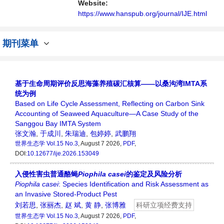
Website:
https://www.hanspub.org/journal/IJE.html
期刊菜单
基于生命周期评价反思海藻养殖碳汇核算——以桑沟湾IMTA系
统为例
Based on Life Cycle Assessment, Reflecting on Carbon Sink
Accounting of Seaweed Aquaculture—A Case Study of the
Sanggou Bay IMTA System
张文瀚
,
于成川
,
朱瑞迪
,
包婷婷
,
武鹏翔
世界生态学
Vol.15 No.3
, August 7 2026,
PDF
,
DOI:
10.12677/ije.2026.153049
入侵性害虫普通酪蝇
Piophila casei
的鉴定及风险分析
Piophila casei
: Species Identification and Risk Assessment as
an Invasive Stored-Product Pest
刘若思
,
张丽杰
,
赵 斌
,
黄 静
,
张博雅
科研立项经费支持
世界生态学
Vol.15 No.3
, August 7 2026,
PDF
,