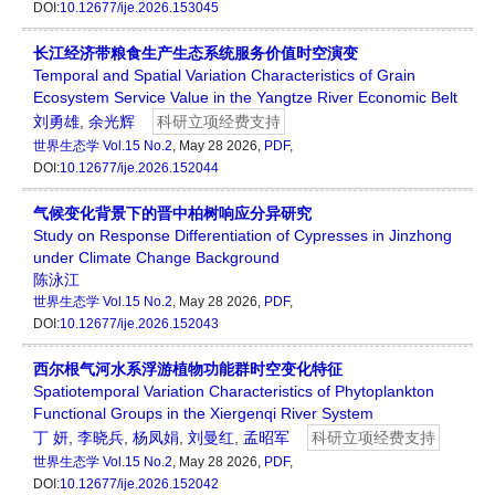
DOI:
10.12677/ije.2026.153045
长江经济带粮食生产生态系统服务价值时空演变
Temporal and Spatial Variation Characteristics of Grain
Ecosystem Service Value in the Yangtze River Economic Belt
刘勇雄
,
余光辉
科研立项经费支持
世界生态学
Vol.15 No.2
, May 28 2026,
PDF
,
DOI:
10.12677/ije.2026.152044
气候变化背景下的晋中柏树响应分异研究
Study on Response Differentiation of Cypresses in Jinzhong
under Climate Change Background
陈泳江
世界生态学
Vol.15 No.2
, May 28 2026,
PDF
,
DOI:
10.12677/ije.2026.152043
西尔根气河水系浮游植物功能群时空变化特征
Spatiotemporal Variation Characteristics of Phytoplankton
Functional Groups in the Xiergenqi River System
丁 妍
,
李晓兵
,
杨凤娟
,
刘曼红
,
孟昭军
科研立项经费支持
世界生态学
Vol.15 No.2
, May 28 2026,
PDF
,
DOI:
10.12677/ije.2026.152042