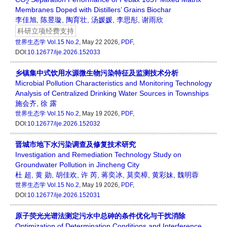
2
Membranes Doped with Distillers’ Grains Biochar
李佳旭
,
陈昱璇
,
陶育壮
,
汤媛媛
,
李思彤
,
谢雨欣
科研立项经费支持
世界生态学
Vol.15 No.2
, May 22 2026,
PDF
,
DOI:
10.12677/ije.2026.152033
乡镇集中式饮用水源微生物污染特征及监测技术分析
Microbial Pollution Characteristics and Monitoring Technology
Analysis of Centralized Drinking Water Sources in Townships
施会齐
,
徐 露
世界生态学
Vol.15 No.2
, May 19 2026,
PDF
,
DOI:
10.12677/ije.2026.152032
晋城市地下水污染调查及修复技术研究
Investigation and Remediation Technology Study on
Groundwater Pollution in Jincheng City
杜 超
,
黄 勋
,
胡佳欢
,
许 芮
,
蒋奕冰
,
莫奕樟
,
黄彩妹
,
魏明蓉
世界生态学
Vol.15 No.2
, May 19 2026,
PDF
,
DOI:
10.12677/ije.2026.152031
原子荧光光谱法测定污水中总砷的条件优化与干扰消除
Optimization of Determination Conditions and Interference