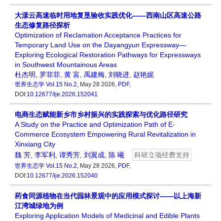
大漾云高速临时用地复垦验收实践优化——西南山区高速公路
生态修复路径探析
Optimization of Reclamation Acceptance Practices for
Temporary Land Use on the Dayangyun Expressway—
Exploring Ecological Restoration Pathways for Expressways
in Southwest Mountainous Areas
杜杰明
,
罗菲菲
,
黄 富
,
禹建梅
,
刘晓进
,
赵艳妮
世界生态学
Vol.15 No.2
, May 28 2026,
PDF
,
DOI:
10.12677/ije.2026.152041
电商生态赋能新乡市乡村振兴的实践探索与优化路径研究
A Study on the Practice and Optimization Path of E-
Commerce Ecosystem Empowering Rural Revitalization in
Xinxiang City
魏 芳
,
李军利
,
谭秀芳
,
刘翼成
,
陈 曦
科研立项经费支持
世界生态学
Vol.15 No.2
, May 28 2026,
PDF
,
DOI:
10.12677/ije.2026.152040
药食同源植物在当代园林景观中的应用模式探讨——以上海新
江湾城绿地为例
Exploring Application Models of Medicinal and Edible Plants