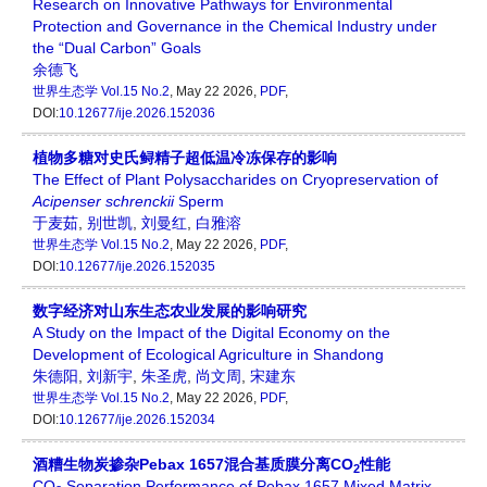
Research on Innovative Pathways for Environmental
Protection and Governance in the Chemical Industry under
the “Dual Carbon” Goals
余德飞
世界生态学
Vol.15 No.2
, May 22 2026,
PDF
,
DOI:
10.12677/ije.2026.152036
植物多糖对史氏鲟精子超低温冷冻保存的影响
The Effect of Plant Polysaccharides on Cryopreservation of
Acipenser
schrenckii
Sperm
于麦茹
,
别世凯
,
刘曼红
,
白雅溶
世界生态学
Vol.15 No.2
, May 22 2026,
PDF
,
DOI:
10.12677/ije.2026.152035
数字经济对山东生态农业发展的影响研究
A Study on the Impact of the Digital Economy on the
Development of Ecological Agriculture in Shandong
朱德阳
,
刘新宇
,
朱圣虎
,
尚文周
,
宋建东
世界生态学
Vol.15 No.2
, May 22 2026,
PDF
,
DOI:
10.12677/ije.2026.152034
酒糟生物炭掺杂Pebax 1657混合基质膜分离CO
性能
2
CO
Separation Performance of Pebax 1657 Mixed Matrix