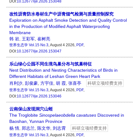
DOI:
10.12677/ije.2026.153048
改性沥青防水卷材生产中沥青烟气检测与质量控制探究
Exploration on Asphalt Smoke Detection and Quality Control
in the Production of Modified Asphalt Waterproofing
Membrane
韩 岩
,
王彩军
,
崔树亮
世界生态学
Vol.15 No.3
, August 4 2026,
PDF
,
DOI:
10.12677/ije.2026.153047
乐山绿心公园不同生境鸟巢分布与筑巢特征
Nest Distribution and Nesting Characteristics of Birds in
Different Habitats of Leshan Green Heart Park
肖利沙
,
彭俊豪
,
方宇佳
,
胡 霞
,
张喜亭
科研立项经费支持
世界生态学
Vol.15 No.3
, August 4 2026,
PDF
,
DOI:
10.12677/ije.2026.153046
云南保山发现洞穴山蛭
The Troglobite
Sinospelaeobdella
cavatuses
Discovered in
Baoshan, Yunnan Province
杨 情
,
郑志兰
,
陈文华
,
刘志霄
科研立项经费支持
世界生态学
Vol.15 No.3
, August 4 2026,
PDF
,