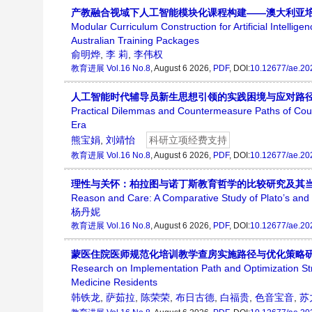
产教融合视域下人工智能模块化课程构建——澳大利亚
Modular Curriculum Construction for Artificial Intellig
Australian Training Packages
俞明烨
,
李 莉
,
李伟权
教育进展
Vol.16 No.8
, August 6 2026,
PDF
, DOI:
10.12677/ae.20
人工智能时代辅导员新生思想引领的实践困境与应对路
Practical Dilemmas and Countermeasure Paths of Counse
Era
熊宝娟
,
刘靖怡
科研立项经费支持
教育进展
Vol.16 No.8
, August 6 2026,
PDF
, DOI:
10.12677/ae.20
理性与关怀：柏拉图与诺丁斯教育哲学的比较研究及其
Reason and Care: A Comparative Study of Plato’s and 
杨丹妮
教育进展
Vol.16 No.8
, August 6 2026,
PDF
, DOI:
10.12677/ae.20
蒙医住院医师规范化培训教学查房实施路径与优化策略
Research on Implementation Path and Optimization Str
Medicine Residents
韩铁龙
,
萨茹拉
,
陈荣荣
,
布日古德
,
白福贵
,
色音宝音
,
苏