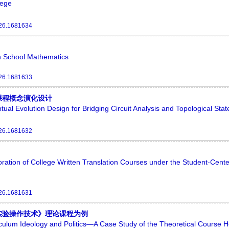
lege
26.1681634
gh School Mathematics
26.1681633
课程概念演化设计
ual Evolution Design for Bridging Circuit Analysis and Topological Stat
26.1681632
ration of College Written Translation Courses under the Student-Cent
26.1681631
实验操作技术》理论课程为例
iculum Ideology and Politics—A Case Study of the Theoretical Course Ho