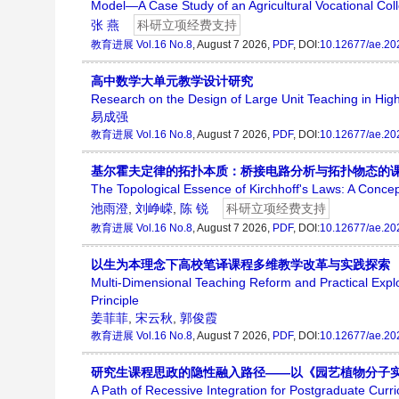
Model—A Case Study of an Agricultural Vocational Col
张 燕
科研立项经费支持
教育进展
Vol.16 No.8
, August 7 2026,
PDF
, DOI:
10.12677/ae.20
高中数学大单元教学设计研究
Research on the Design of Large Unit Teaching in Hi
易成强
教育进展
Vol.16 No.8
, August 7 2026,
PDF
, DOI:
10.12677/ae.20
基尔霍夫定律的拓扑本质：桥接电路分析与拓扑物态的
The Topological Essence of Kirchhoff's Laws: A Concept
池雨澄
,
刘峥嵘
,
陈 锐
科研立项经费支持
教育进展
Vol.16 No.8
, August 7 2026,
PDF
, DOI:
10.12677/ae.20
以生为本理念下高校笔译课程多维教学改革与实践探索
Multi-Dimensional Teaching Reform and Practical Explo
Principle
姜菲菲
,
宋云秋
,
郭俊霞
教育进展
Vol.16 No.8
, August 7 2026,
PDF
, DOI:
10.12677/ae.20
研究生课程思政的隐性融入路径——以《园艺植物分子
A Path of Recessive Integration for Postgraduate Curr