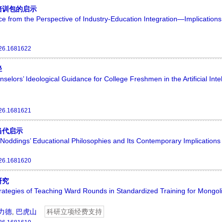
培训包的启示
ence from the Perspective of Industry-Education Integration—Implication
26.1681622
径
lors’ Ideological Guidance for College Freshmen in the Artificial Inte
26.1681621
当代启示
Noddings’ Educational Philosophies and Its Contemporary Implications
26.1681620
研究
ategies of Teaching Ward Rounds in Standardized Training for Mongol
力德
,
巴虎山
科研立项经费支持