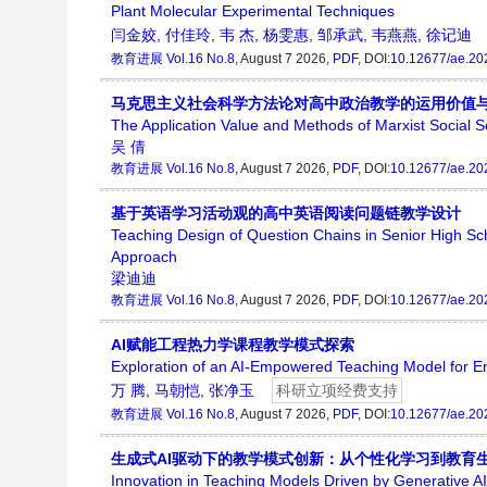
Plant Molecular Experimental Techniques
闫金姣
,
付佳玲
,
韦 杰
,
杨雯惠
,
邹承武
,
韦燕燕
,
徐记迪
教育进展
Vol.16 No.8
, August 7 2026,
PDF
, DOI:
10.12677/ae.20
马克思主义社会科学方法论对高中政治教学的运用价值
The Application Value and Methods of Marxist Social S
吴 倩
教育进展
Vol.16 No.8
, August 7 2026,
PDF
, DOI:
10.12677/ae.20
基于英语学习活动观的高中英语阅读问题链教学设计
Teaching Design of Question Chains in Senior High Sc
Approach
梁迪迪
教育进展
Vol.16 No.8
, August 7 2026,
PDF
, DOI:
10.12677/ae.20
AI赋能工程热力学课程教学模式探索
Exploration of an AI-Empowered Teaching Model for 
万 腾
,
马朝恺
,
张净玉
科研立项经费支持
教育进展
Vol.16 No.8
, August 7 2026,
PDF
, DOI:
10.12677/ae.20
生成式AI驱动下的教学模式创新：从个性化学习到教育
Innovation in Teaching Models Driven by Generative AI