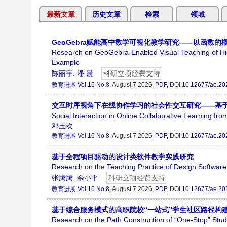
最新文章
历史文章
检索
领域
GeoGebra赋能高中数学可视化教学研究——以函数的
Research on GeoGebra-Enabled Visual Teaching of Hi
Example
陈丽宇
,
潘 晨
科研立项经费支持
教育进展
Vol.16 No.8
, August 7 2026,
PDF
, DOI:
10.12677/ae.20
交互时序视角下在线协作学习的社会性交互研究——基
Social Interaction in Online Collaborative Learning fr
邓玉欢
教育进展
Vol.16 No.8
, August 7 2026,
PDF
, DOI:
10.12677/ae.20
基于全程项目驱动的设计类软件教学实践研究
Research on the Teaching Practice of Design Softwar
张腾腾
,
余小平
科研立项经费支持
教育进展
Vol.16 No.8
, August 7 2026,
PDF
, DOI:
10.12677/ae.20
基于综合服务模式的高职院校“一站式”学生社区路径构
Research on the Path Construction of “One-Stop” Stu