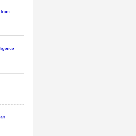
s from
lligence
ian