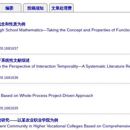
编委
投稿须知
文章处理费
概念和性质为例
gh School Mathematics—Taking the Concept and Properties of Functio
26.1681637
于系统性文献综述
om the Perspective of Interaction Temporality—A Systematic Literature R
26.1681636
e Based on Whole-Process Project-Driven Approach
26.1681635
建研究——以某农业职业学院为例
dent Community in Higher Vocational Colleges Based on Comprehensiv