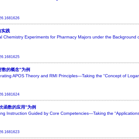
26.1681626
与实践
cal Chemistry Experiments for Pharmacy Majors under the Background o
26.1681625
对数的概念”为例
grating APOS Theory and RMI Principles—Taking the “Concept of Logar
26.1681624
次函数的应用”为例
ng Instruction Guided by Core Competencies—Taking the “Applications
26.1681623