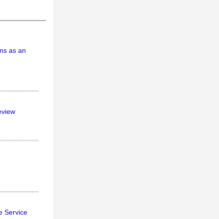
ns as an
eview
e Service