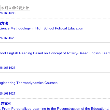
科研立项经费支持
26.1681630
与方法
cience Methodology in High School Political Education
26.1681629
hool English Reading Based on Concept of Activity-Based English Lear
26.1681628
Engineering Thermodynamics Courses
26.1681627
生态重构
: From Personalized Learning to the Reconstruction of the Educational