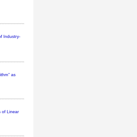
f Industry-
ithm” as
 of Linear