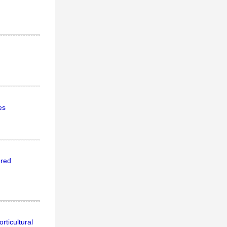
es
ered
rticultural