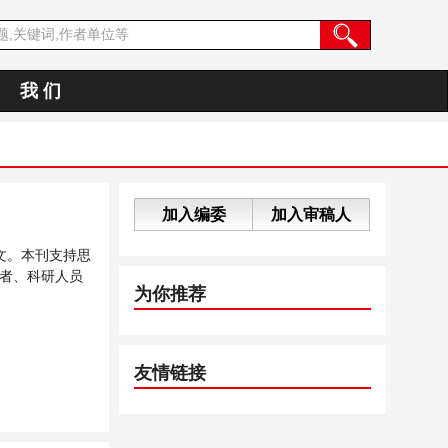
我 们
加入编委
加入审稿人
文。本刊支持思
者、科研人员
为你推荐
友情链接