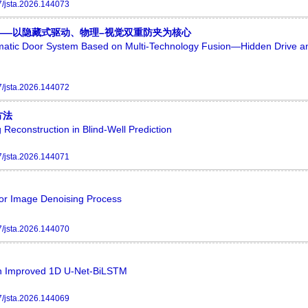
/jsta.2026.144073
——以隐藏式驱动、物理–视觉双重防夹为核心
matic Door System Based on Multi-Technology Fusion—Hidden Drive a
/jsta.2026.144072
方法
 Reconstruction in Blind-Well Prediction
/jsta.2026.144071
for Image Denoising Process
/jsta.2026.144070
 an Improved 1D U-Net-BiLSTM
/jsta.2026.144069