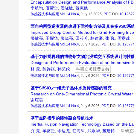
Encapsulation Design and Performance Analysis of F
李航驹
,
廖帮全
,
侯晓敏
,
贺克勉
传感器技术与应用
Vol.14 No.4
, July 13 2026,
PDF
, DOI:
10.12677
面向构网型逆变器的改进下垂控制方法及其在多VSC系
Improved Droop Control Method for Grid-Forming Inver
滕敏亮
,
王耀华
,
滕晓亮
,
田芬芳
,
林建豪
,
张 巍
,
周意诚
传感器技术与应用
Vol.14 No.4
, July 7 2026,
PDF
, DOI:
10.12677/
基于力触觉再现的博物馆文物沉浸式交互系统设计与性
Design and Performance Evaluation of an Immersive I
林 霆
,
陈许诺
,
孙艺伦
科研立项经费支持
传感器技术与应用
Vol.14 No.4
, July 6 2026,
PDF
, DOI:
10.12677/
基于Si/SiO
一维光子晶体水质传感器的研究
2
Research on One-Dimensional Photonic Crystal Water 
谢琮昊
传感器技术与应用
Vol.14 No.4
, July 6 2026,
PDF
, DOI:
10.12677/
基于点阵模型的惯性融合导航技术
Inertial Fusion Navigation Technology Based on the La
乔 亮
,
羊富贵
,
余运龙
,
任海科
,
武永华
,
董建怀
科研立