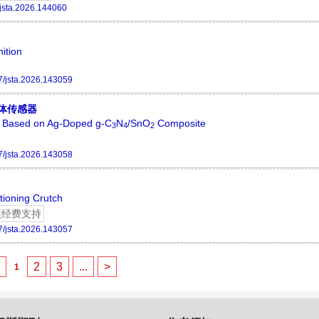
jsta.2026.144060
ition
/jsta.2026.143059
体传感器
 Based on Ag-Doped g-C
N
/SnO
Composite
3
4
2
/jsta.2026.143058
itioning Crutch
项经费支持
/jsta.2026.143057
<
2
3
...
>
1