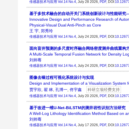
传感器技术与应用
Vol.14 No.4
, July 28 2026,
PDF
, DOI:
10.12677
基于多技术融合的自动开关门系统创新设计与性能研究
Innovative Design and Performance Research of Auto
Physical-Visual Dual Anti-Pinch as Core
王 宇
,
郑秀玲
传感器技术与应用
Vol.14 No.4
, July 24 2026,
PDF
, DOI:
10.12677
面向盲井预测的多尺度时序融合网络密度测井曲线重构
A Multi-Scale Temporal Fusion Network for Density Log
刘帅骞
传感器技术与应用
Vol.14 No.4
, July 24 2026,
PDF
, DOI:
10.12677
图像去噪过程可视化系统设计与实现
Design and Implementation of a Visualization System 
贾宇欣
,
翟 林
,
孔博一
,
佟宇鑫
科研立项经费支持
传感器技术与应用
Vol.14 No.4
, July 20 2026,
PDF
, DOI:
10.12677
基于改进一维U-Net-BiLSTM的测井岩性识别方法研究
A Well-Log Lithology Identification Method Based on
刘帅骞
传感器技术与应用
Vol.14 No.4
, July 17 2026,
PDF
, DOI:
10.12677