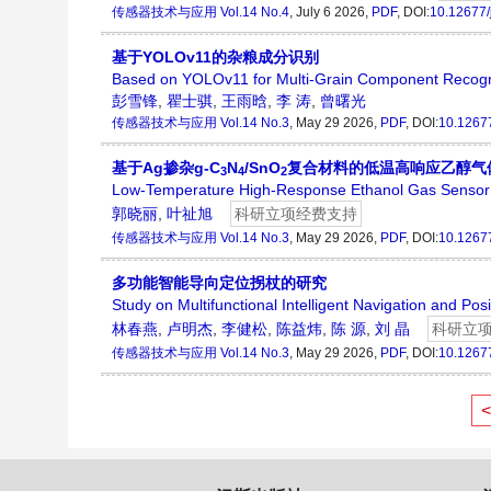
传感器技术与应用
Vol.14 No.4
, July 6 2026,
PDF
, DOI:
10.12677/
基于YOLOv11的杂粮成分识别
Based on YOLOv11 for Multi-Grain Component Recogn
彭雪锋
,
瞿士骐
,
王雨晗
,
李 涛
,
曾曙光
传感器技术与应用
Vol.14 No.3
, May 29 2026,
PDF
, DOI:
10.12677
基于Ag掺杂g-C
N
/SnO
复合材料的低温高响应乙醇气
3
4
2
Low-Temperature High-Response Ethanol Gas Sensor
郭晓丽
,
叶祉旭
科研立项经费支持
传感器技术与应用
Vol.14 No.3
, May 29 2026,
PDF
, DOI:
10.12677
多功能智能导向定位拐杖的研究
Study on Multifunctional Intelligent Navigation and Pos
林春燕
,
卢明杰
,
李健松
,
陈益炜
,
陈 源
,
刘 晶
科研立
传感器技术与应用
Vol.14 No.3
, May 29 2026,
PDF
, DOI:
10.12677