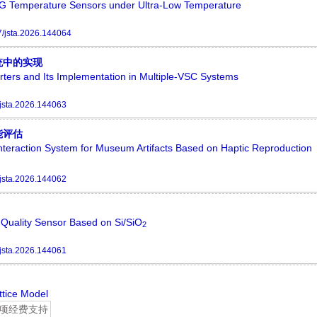
BG Temperature Sensors under Ultra-Low Temperature
/jsta.2026.144064
统中的实现
ters and Its Implementation in Multiple-VSC Systems
jsta.2026.144063
能评估
nteraction System for Museum Artifacts Based on Haptic Reproduction
jsta.2026.144062
Quality Sensor Based on Si/SiO
2
jsta.2026.144061
ttice Model
项经费支持