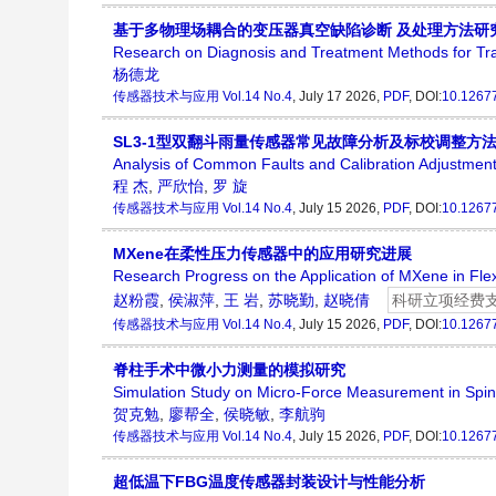
基于多物理场耦合的变压器真空缺陷诊断 及处理方法研
Research on Diagnosis and Treatment Methods for Tr
杨德龙
传感器技术与应用
Vol.14 No.4
, July 17 2026,
PDF
, DOI:
10.12677
SL3-1型双翻斗雨量传感器常见故障分析及标校调整方
Analysis of Common Faults and Calibration Adjustment
程 杰
,
严欣怡
,
罗 旋
传感器技术与应用
Vol.14 No.4
, July 15 2026,
PDF
, DOI:
10.12677
MXene在柔性压力传感器中的应用研究进展
Research Progress on the Application of MXene in Fle
赵粉霞
,
侯淑萍
,
王 岩
,
苏晓勤
,
赵晓倩
科研立项经费
传感器技术与应用
Vol.14 No.4
, July 15 2026,
PDF
, DOI:
10.12677
脊柱手术中微小力测量的模拟研究
Simulation Study on Micro-Force Measurement in Spin
贺克勉
,
廖帮全
,
侯晓敏
,
李航驹
传感器技术与应用
Vol.14 No.4
, July 15 2026,
PDF
, DOI:
10.12677
超低温下FBG温度传感器封装设计与性能分析