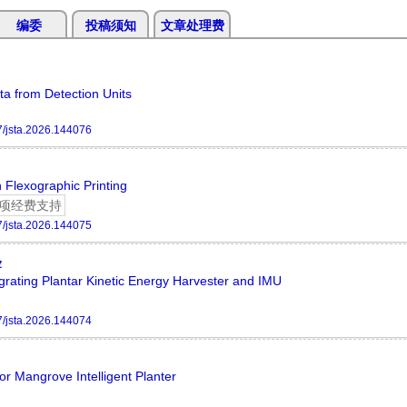
编委
投稿须知
文章处理费
ta from Detection Units
/jsta.2026.144076
 Flexographic Printing
项经费支持
/jsta.2026.144075
验
grating Plantar Kinetic Energy Harvester and IMU
/jsta.2026.144074
or Mangrove Intelligent Planter