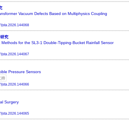
究
ansformer Vacuum Defects Based on Multiphysics Coupling
/jsta.2026.144068
法研究
 Methods for the SL3-1 Double-Tipping-Bucket Rainfall Sensor
/jsta.2026.144067
xible Pressure Sensors
支持
/jsta.2026.144066
al Surgery
/jsta.2026.144065