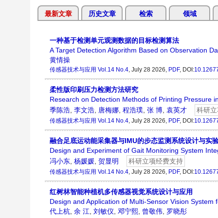
最新文章
历史文章
检索
领域
一种基于检测单元观测数据的目标检测算法
A Target Detection Algorithm Based on Observation Da
黄情操
传感器技术与应用
Vol.14 No.4
, July 28 2026,
PDF
, DOI:
10.12677
柔性版印刷压力检测方法研究
Research on Detection Methods of Printing Pressure in
季陈浩
,
李文浩
,
唐梅娜
,
程浩璞
,
张 博
,
袁英才
科研立
传感器技术与应用
Vol.14 No.4
, July 28 2026,
PDF
, DOI:
10.12677
融合足底运动能采集器与IMU的步态监测系统设计与实
Design and Experiment of Gait Monitoring System Inte
冯小东
,
杨媛媛
,
贺显明
科研立项经费支持
传感器技术与应用
Vol.14 No.4
, July 28 2026,
PDF
, DOI:
10.12677
红树林智能种植机多传感器视觉系统设计与应用
Design and Application of Multi-Sensor Vision System f
代上杭
,
余 江
,
刘敏仪
,
邓宁熙
,
曾敬伟
,
罗晓彤