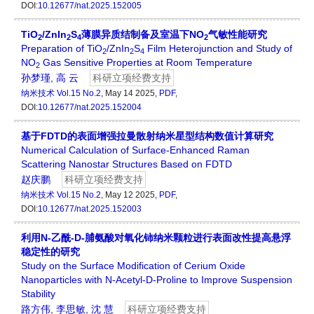
DOI:
10.12677/nat.2025.152005
TiO
/ZnIn
S
薄膜异质结制备及室温下NO
气敏性能研究
2
2
4
2
Preparation of TiO
/ZnIn
S
Film Heterojunction and Study of
2
2
4
NO
Gas Sensitive Properties at Room Temperature
2
孙梦瑾
,
高 云
科研立项经费支持
纳米技术
Vol.15 No.2
, May 14 2025,
PDF
,
DOI:
10.12677/nat.2025.152004
基于FDTD的表面增强拉曼散射纳米星型结构数值计算研究
Numerical Calculation of Surface-Enhanced Raman
Scattering Nanostar Structures Based on FDTD
赵庆鹏
科研立项经费支持
纳米技术
Vol.15 No.2
, May 12 2025,
PDF
,
DOI:
10.12677/nat.2025.152003
利用N-乙酰-D-脯氨酸对氧化铈纳米颗粒进行表面改性提高悬浮
稳定性的研究
Study on the Surface Modification of Cerium Oxide
Nanoparticles with N-Acetyl-D-Proline to Improve Suspension
Stability
路方伟
,
李思敏
,
沈 慧
科研立项经费支持