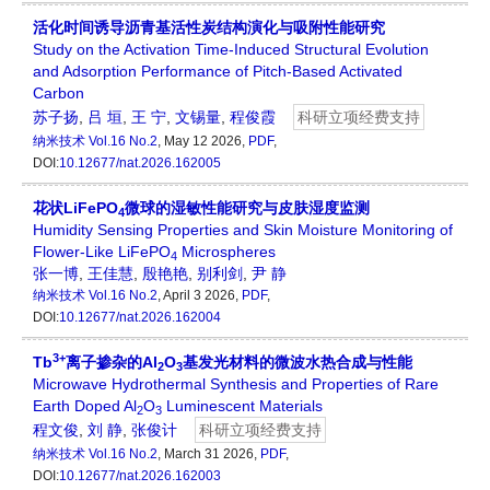
活化时间诱导沥青基活性炭结构演化与吸附性能研究
Study on the Activation Time-Induced Structural Evolution
and Adsorption Performance of Pitch-Based Activated
Carbon
苏子扬
,
吕 垣
,
王 宁
,
文锡量
,
程俊霞
科研立项经费支持
纳米技术
Vol.16 No.2
, May 12 2026,
PDF
,
DOI:
10.12677/nat.2026.162005
花状LiFePO
微球的湿敏性能研究与皮肤湿度监测
4
Humidity Sensing Properties and Skin Moisture Monitoring of
Flower-Like LiFePO
Microspheres
4
张一博
,
王佳慧
,
殷艳艳
,
别利剑
,
尹 静
纳米技术
Vol.16 No.2
, April 3 2026,
PDF
,
DOI:
10.12677/nat.2026.162004
3+
Tb
离子掺杂的Al
O
基发光材料的微波水热合成与性能
2
3
Microwave Hydrothermal Synthesis and Properties of Rare
Earth Doped Al
O
Luminescent Materials
2
3
程文俊
,
刘 静
,
张俊计
科研立项经费支持
纳米技术
Vol.16 No.2
, March 31 2026,
PDF
,
DOI:
10.12677/nat.2026.162003