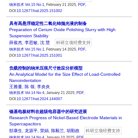
纳米技术
Vol.15 No.1
, February 21 2025,
PDF
,
DOI:
10.12677/nat.2025.151002
具有高悬浮稳定性二氧化铈抛光液的制备
Preparation of Cerium Oxide Polishing Slurry with High
Suspension Stability
薛俊杰
,
李思敏
,
沈 慧
科研立项经费支持
纳米技术
Vol.15 No.1
, February 14 2025,
PDF
,
DOI:
10.12677/nat.2025.151001
负载控制的纳米压痕尺寸效应分析模型
An Analytical Model for the Size Effect of Load-Controlled
Nanoindentation
王雅蔓
,
陈 领
,
李炎炎
纳米技术
Vol.14 No.4
, January 21 2025,
PDF
,
DOI:
10.12677/nat.2024.144007
镍基电极材料在超级电容器中的研究进展
Research Progress of Nickel-Based Electrode Materials in
Supercapacitors
郜康生
,
龙源平
,
荣娟
,
陈毅兰
,
胡勤政
科研立项经费支持
纳米技术
Vol.14 No.4
, January 10 2025,
PDF
,