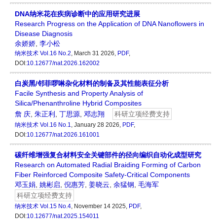
DNA纳米花在疾病诊断中的应用研究进展
Research Progress on the Application of DNA Nanoflowers in
Disease Diagnosis
余娇娇
,
李小松
纳米技术
Vol.16 No.2
, March 31 2026,
PDF
,
DOI:
10.12677/nat.2026.162002
白炭黑/邻菲啰啉杂化材料的制备及其性能表征分析
Facile Synthesis and Property Analysis of
Silica/Phenanthroline Hybrid Composites
詹 庆
,
朱正利
,
丁思源
,
邓志翔
科研立项经费支持
纳米技术
Vol.16 No.1
, January 28 2026,
PDF
,
DOI:
10.12677/nat.2026.161001
碳纤维增强复合材料安全关键部件的径向编织自动化成型研究
Research on Automated Radial Braiding Forming of Carbon
Fiber Reinforced Composite Safety-Critical Components
邓玉娟
,
姚彬启
,
倪惠芳
,
姜晓云
,
余猛钢
,
毛海军
科研立项经费支持
纳米技术
Vol.15 No.4
, November 14 2025,
PDF
,
DOI:
10.12677/nat.2025.154011