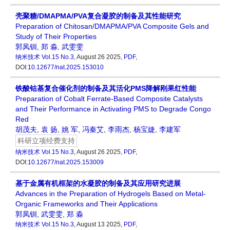
壳聚糖/DMAPMA/PVA复合凝胶的制备及其性能研究
Preparation of Chitosan/DMAPMA/PVA Composite Gels and
Study of Their Properties
郭凤钏
,
郑 淼
,
武雯雯
纳米技术
Vol.15 No.3
, August 26 2025,
PDF
,
DOI:
10.12677/nat.2025.153010
铁酸钴基复合催化剂的制备及其活化PMS降解刚果红性能
Preparation of Cobalt Ferrate-Based Composite Catalysts
and Their Performance in Activating PMS to Degrade Congo
Red
胡茂夫
,
袁 扬
,
姚 军
,
冯秦艾
,
李雨杰
,
杨宝婕
,
李建军
科研立项经费支持
纳米技术
Vol.15 No.3
, August 26 2025,
PDF
,
DOI:
10.12677/nat.2025.153009
基于金属有机框架的水凝胶的制备及其应用研究进展
Advances in the Preparation of Hydrogels Based on Metal-
Organic Frameworks and Their Applications
郭凤钏
,
武雯雯
,
郑 淼
纳米技术
Vol.15 No.3
, August 13 2025,
PDF
,