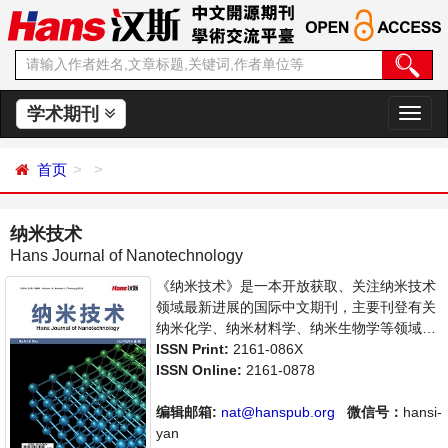
学术期刊
切
换
导
首页
航
纳米技术
Hans Journal of Nanotechnology
《纳米技术》是一本开放获取、关注纳米技术
领域最新进展的国际中文期刊，主要刊登有关
纳米化学、纳米材料学、纳米生物学等领域的
论文，反映国内外该领域的最新研究动态。本
ISSN Print:
2161-086X
刊支持思想创新、学术创新，倡导科学，繁荣
ISSN Online:
2161-0878
学术，集学术性、思想性为一体，旨在给世界
范围内的科学家、学者、科研人员提供一个传
编辑邮箱:
nat@hanspub.org
微信号：
hansi-
播、分享和讨论纳米技术领域内不同方向问题
yan