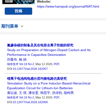
与发展的交流平台。
Website:
https://www.hanspub.org/journal/NAT.html
投稿
期刊菜单
氮掺杂碳的制备及其在电容去离子性能的研究
Study on Preparation of Nitrogen-Doped Carbon and Its
Performance in Capacitive Deionization
刘曼玲
,
杨 娟
纳米技术
Vol.16 No.2
, May 12 2026,
PDF
,
DOI:
10.12677/nat.2026.162007
锂离子电池纯电感分层均衡电路仿真研究
Simulation Study on a Pure Inductor-Based Hierarchical
Equalization Circuit for Lithium-Ion Batteries
黄以波
,
王 琪
,
潘佳雯
,
韩思宇
,
洪诗韵
,
陆柯男
纳米技术
Vol.16 No.2
, May 12 2026,
PDF
,
DOI:
10.12677/nat.2026.162006