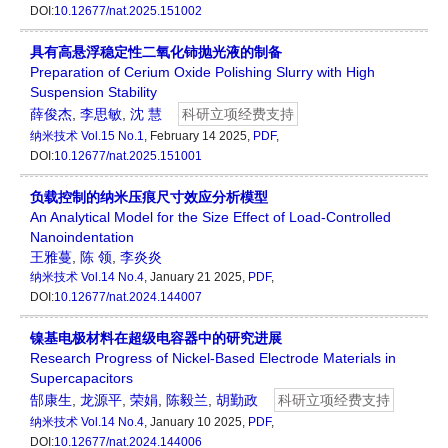
DOI:
10.12677/nat.2025.151002
具有高悬浮稳定性二氧化铈抛光液的制备
Preparation of Cerium Oxide Polishing Slurry with High
Suspension Stability
薛俊杰
,
李思敏
,
沈 慧
科研立项经费支持
纳米技术
Vol.15 No.1
, February 14 2025,
PDF
,
DOI:
10.12677/nat.2025.151001
负载控制的纳米压痕尺寸效应分析模型
An Analytical Model for the Size Effect of Load-Controlled
Nanoindentation
王雅蔓
,
陈 领
,
李炎炎
纳米技术
Vol.14 No.4
, January 21 2025,
PDF
,
DOI:
10.12677/nat.2024.144007
镍基电极材料在超级电容器中的研究进展
Research Progress of Nickel-Based Electrode Materials in
Supercapacitors
郜康生
,
龙源平
,
荣娟
,
陈毅兰
,
胡勤政
科研立项经费支持
纳米技术
Vol.14 No.4
, January 10 2025,
PDF
,
DOI:
10.12677/nat.2024.144006