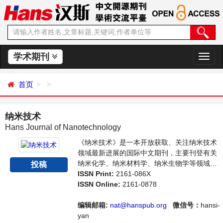
学术期刊
切
换
导
首页
航
纳米技术
Hans Journal of Nanotechnology
《纳米技术》是一本开放获取、关注纳米技术
领域最新进展的国际中文期刊，主要刊登有关
纳米化学、纳米材料学、纳米生物学等领域的
投稿
论文，反映国内外该领域的最新研究动态。本
ISSN Print:
2161-086X
刊支持思想创新、学术创新，倡导科学，繁荣
ISSN Online:
2161-0878
学术，集学术性、思想性为一体，旨在给世界
范围内的科学家、学者、科研人员提供一个传
编辑邮箱:
nat@hanspub.org
微信号：
hansi-
播、分享和讨论纳米技术领域内不同方向问题
yan