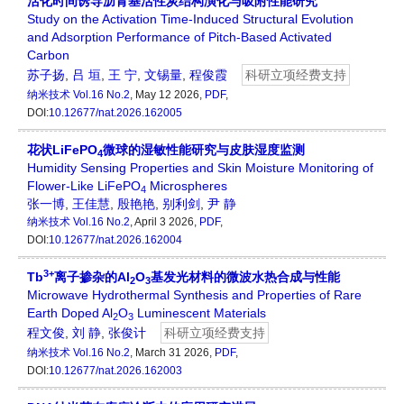
活化时间诱导沥青基活性炭结构演化与吸附性能研究
Study on the Activation Time-Induced Structural Evolution
and Adsorption Performance of Pitch-Based Activated
Carbon
苏子扬
,
吕 垣
,
王 宁
,
文锡量
,
程俊霞
科研立项经费支持
纳米技术
Vol.16 No.2
, May 12 2026,
PDF
,
DOI:
10.12677/nat.2026.162005
花状LiFePO
微球的湿敏性能研究与皮肤湿度监测
4
Humidity Sensing Properties and Skin Moisture Monitoring of
Flower-Like LiFePO
Microspheres
4
张一博
,
王佳慧
,
殷艳艳
,
别利剑
,
尹 静
纳米技术
Vol.16 No.2
, April 3 2026,
PDF
,
DOI:
10.12677/nat.2026.162004
3+
Tb
离子掺杂的Al
O
基发光材料的微波水热合成与性能
2
3
Microwave Hydrothermal Synthesis and Properties of Rare
Earth Doped Al
O
Luminescent Materials
2
3
程文俊
,
刘 静
,
张俊计
科研立项经费支持
纳米技术
Vol.16 No.2
, March 31 2026,
PDF
,
DOI:
10.12677/nat.2026.162003