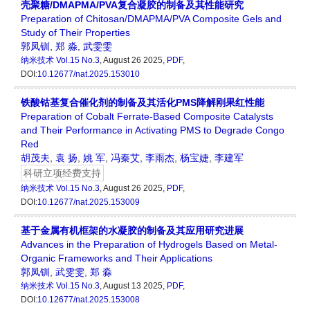
壳聚糖/DMAPMA/PVA复合凝胶的制备及其性能研究
Preparation of Chitosan/DMAPMA/PVA Composite Gels and
Study of Their Properties
郭凤钏
,
郑 淼
,
武雯雯
纳米技术
Vol.15 No.3
, August 26 2025,
PDF
,
DOI:
10.12677/nat.2025.153010
铁酸钴基复合催化剂的制备及其活化PMS降解刚果红性能
Preparation of Cobalt Ferrate-Based Composite Catalysts
and Their Performance in Activating PMS to Degrade Congo
Red
胡茂夫
,
袁 扬
,
姚 军
,
冯秦艾
,
李雨杰
,
杨宝婕
,
李建军
科研立项经费支持
纳米技术
Vol.15 No.3
, August 26 2025,
PDF
,
DOI:
10.12677/nat.2025.153009
基于金属有机框架的水凝胶的制备及其应用研究进展
Advances in the Preparation of Hydrogels Based on Metal-
Organic Frameworks and Their Applications
郭凤钏
,
武雯雯
,
郑 淼
纳米技术
Vol.15 No.3
, August 13 2025,
PDF
,
DOI:
10.12677/nat.2025.153008