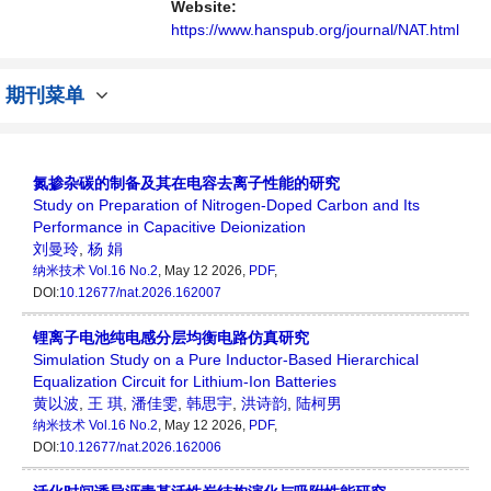
与发展的交流平台。
Website:
https://www.hanspub.org/journal/NAT.html
期刊菜单
氮掺杂碳的制备及其在电容去离子性能的研究
Study on Preparation of Nitrogen-Doped Carbon and Its
Performance in Capacitive Deionization
刘曼玲
,
杨 娟
纳米技术
Vol.16 No.2
, May 12 2026,
PDF
,
DOI:
10.12677/nat.2026.162007
锂离子电池纯电感分层均衡电路仿真研究
Simulation Study on a Pure Inductor-Based Hierarchical
Equalization Circuit for Lithium-Ion Batteries
黄以波
,
王 琪
,
潘佳雯
,
韩思宇
,
洪诗韵
,
陆柯男
纳米技术
Vol.16 No.2
, May 12 2026,
PDF
,
DOI:
10.12677/nat.2026.162006