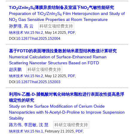
TiO
/ZnIn
S
薄膜异质结制备及室温下NO
气敏性能研究
2
2
4
2
Preparation of TiO
/ZnIn
S
Film Heterojunction and Study of
2
2
4
NO
Gas Sensitive Properties at Room Temperature
2
孙梦瑾
,
高 云
科研立项经费支持
纳米技术
Vol.15 No.2
, May 14 2025,
PDF
,
DOI:
10.12677/nat.2025.152004
基于FDTD的表面增强拉曼散射纳米星型结构数值计算研究
Numerical Calculation of Surface-Enhanced Raman
Scattering Nanostar Structures Based on FDTD
赵庆鹏
科研立项经费支持
纳米技术
Vol.15 No.2
, May 12 2025,
PDF
,
DOI:
10.12677/nat.2025.152003
利用N-乙酰-D-脯氨酸对氧化铈纳米颗粒进行表面改性提高悬浮
稳定性的研究
Study on the Surface Modification of Cerium Oxide
Nanoparticles with N-Acetyl-D-Proline to Improve Suspension
Stability
路方伟
,
李思敏
,
沈 慧
科研立项经费支持
纳米技术
Vol.15 No.1
, February 21 2025,
PDF
,