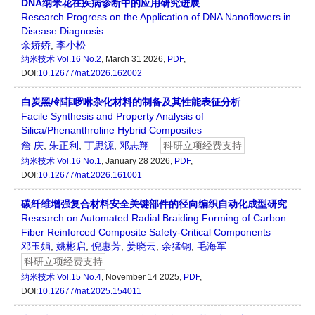
DNA纳米花在疾病诊断中的应用研究进展
Research Progress on the Application of DNA Nanoflowers in
Disease Diagnosis
余娇娇
,
李小松
纳米技术
Vol.16 No.2
, March 31 2026,
PDF
,
DOI:
10.12677/nat.2026.162002
白炭黑/邻菲啰啉杂化材料的制备及其性能表征分析
Facile Synthesis and Property Analysis of
Silica/Phenanthroline Hybrid Composites
詹 庆
,
朱正利
,
丁思源
,
邓志翔
科研立项经费支持
纳米技术
Vol.16 No.1
, January 28 2026,
PDF
,
DOI:
10.12677/nat.2026.161001
碳纤维增强复合材料安全关键部件的径向编织自动化成型研究
Research on Automated Radial Braiding Forming of Carbon
Fiber Reinforced Composite Safety-Critical Components
邓玉娟
,
姚彬启
,
倪惠芳
,
姜晓云
,
余猛钢
,
毛海军
科研立项经费支持
纳米技术
Vol.15 No.4
, November 14 2025,
PDF
,
DOI:
10.12677/nat.2025.154011