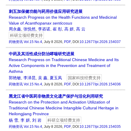
刺五加保健功能与药用价值应用研究进展
Research Progress on the Health Functions and Medicinal
Value of
Acanthopanax
senticosus
周永鑫
,
张悦然
,
李咨诺
,
崔 彤
,
高 妍
,
高 云
科研立项经费支持
药物资讯
Vol.15 No.4
, July 8 2026,
PDF
, DOI:
10.12677/pi.2026.154037
中药及其活性成分防治哮喘研究进展
Research Progress on Traditional Chinese Medicine and Its
Active Components in the Prevention and Treatment of
Asthma
郭艳敏
,
李泽昆
,
吴 鑫
,
夏玉凤
国家科技经费支持
药物资讯
Vol.15 No.4
, July 8 2026,
PDF
, DOI:
10.12677/pi.2026.154036
黑龙江省中医药非物质文化遗产保护与活化利用研究
Research on the Protection and Activation Utilization of
Traditional Chinese Medicine Intangible Cultural Heritage in
Heilongjiang Province
杨 雪
,
李 妍
,
刘 岩
科研立项经费支持
药物资讯
Vol.15 No.4
, July 8 2026,
PDF
, DOI:
10.12677/pi.2026.154035