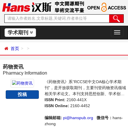
学术期刊
切
换
导
首页
航
药物资讯
Pharmacy Information
《药物资讯》系“RCCSE中文OA核心学术期
刊”，是开放获取期刊，主要刊登药物资讯领域
相关学术论文。本刊支持思想创新、学术创
投稿
新，倡导科学，繁荣学术，集学术性、思想性
ISSN Print:
2160-441X
为一体，旨在给世界范围内的科学家、学者、
ISSN Online:
2160-4452
科研人员提供一个传播、分享和讨论药物资讯
不同方向问题与发展的交流平台。
编辑邮箱:
pi@hanspub.org
微信号：
hans-
zhong