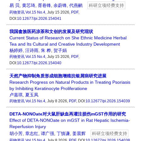
易 贝
,
黄芯琦
,
胥巷锋
,
余蔚锋
,
代燕鹂
科研立项经费支持
药物资讯
Vol.15 No.4
, July 15 2026,
PDF
,
DOI:
10.12677/pi.2026.154041
我国畲族医药凉茶和文创的发展及研究现状
Current Status of Research on She Ethnic Medicine Herbal
Tea and Its Cultural and Creative Industry Development
杨婷婷
,
汪诗雨
,
朱 桦
,
贺子娟
药物资讯
Vol.15 No.4
, July 15 2026,
PDF
,
DOI:
10.12677/pi.2026.154040
天然产物抑制角质形成细胞增殖抗银屑病研究进展
Research Progress on Natural Products in Treating Psoriasis
by Inhibiting Keratinocyte Proliferatione
卢嘉琪
,
夏玉凤
药物资讯
Vol.15 No.4
, July 8 2026,
PDF
, DOI:
10.12677/pi.2026.154039
DETA-NONOate对大鼠肝缺血再灌注损伤mGST作用的研究
Effect of DETA-NONOate on mGST in Rat Hepatic Ischemia-
Reperfusion Injury
胡小芳
,
章志红
,
谭广强
,
丁慎谦
,
姜晨辉
科研立项经费支持
药物资讯
Vol.15 No.4
, July 8 2026,
PDF
, DOI:
10.12677/pi.2026.154038