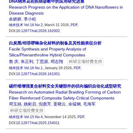
DNA纳米花在疾病诊断中的应用研究进展
Research Progress on the Application of DNA Nanoflowers in
Disease Diagnosis
余娇娇
,
李小松
纳米技术
Vol.16 No.2
, March 31 2026,
PDF
,
DOI:
10.12677/nat.2026.162002
白炭黑/邻菲啰啉杂化材料的制备及其性能表征分析
Facile Synthesis and Property Analysis of
Silica/Phenanthroline Hybrid Composites
詹 庆
,
朱正利
,
丁思源
,
邓志翔
科研立项经费支持
纳米技术
Vol.16 No.1
, January 28 2026,
PDF
,
DOI:
10.12677/nat.2026.161001
碳纤维增强复合材料安全关键部件的径向编织自动化成型研究
Research on Automated Radial Braiding Forming of Carbon
Fiber Reinforced Composite Safety-Critical Components
邓玉娟
,
姚彬启
,
倪惠芳
,
姜晓云
,
余猛钢
,
毛海军
科研立项经费支持
纳米技术
Vol.15 No.4
, November 14 2025,
PDF
,
DOI:
10.12677/nat.2025.154011