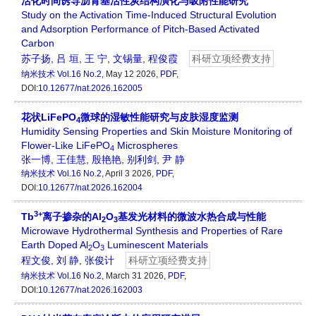
活化时间诱导沥青基活性炭结构演化与吸附性能研究
Study on the Activation Time-Induced Structural Evolution
and Adsorption Performance of Pitch-Based Activated
Carbon
苏子扬
,
吕 垣
,
王 宁
,
文锡量
,
程俊霞
科研立项经费支持
纳米技术
Vol.16 No.2
, May 12 2026,
PDF
,
DOI:
10.12677/nat.2026.162005
花状LiFePO
微球的湿敏性能研究与皮肤湿度监测
4
Humidity Sensing Properties and Skin Moisture Monitoring of
Flower-Like LiFePO
Microspheres
4
张一博
,
王佳慧
,
殷艳艳
,
别利剑
,
尹 静
纳米技术
Vol.16 No.2
, April 3 2026,
PDF
,
DOI:
10.12677/nat.2026.162004
3+
Tb
离子掺杂的Al
O
基发光材料的微波水热合成与性能
2
3
Microwave Hydrothermal Synthesis and Properties of Rare
Earth Doped Al
O
Luminescent Materials
2
3
程文俊
,
刘 静
,
张俊计
科研立项经费支持
纳米技术
Vol.16 No.2
, March 31 2026,
PDF
,
DOI:
10.12677/nat.2026.162003