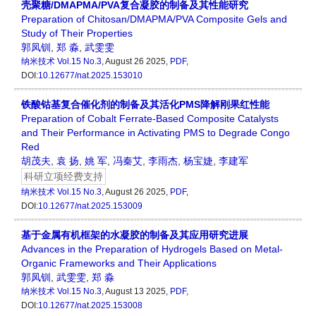
壳聚糖/DMAPMA/PVA复合凝胶的制备及其性能研究
Preparation of Chitosan/DMAPMA/PVA Composite Gels and
Study of Their Properties
郭凤钏
,
郑 淼
,
武雯雯
纳米技术
Vol.15 No.3
, August 26 2025,
PDF
,
DOI:
10.12677/nat.2025.153010
铁酸钴基复合催化剂的制备及其活化PMS降解刚果红性能
Preparation of Cobalt Ferrate-Based Composite Catalysts
and Their Performance in Activating PMS to Degrade Congo
Red
胡茂夫
,
袁 扬
,
姚 军
,
冯秦艾
,
李雨杰
,
杨宝婕
,
李建军
科研立项经费支持
纳米技术
Vol.15 No.3
, August 26 2025,
PDF
,
DOI:
10.12677/nat.2025.153009
基于金属有机框架的水凝胶的制备及其应用研究进展
Advances in the Preparation of Hydrogels Based on Metal-
Organic Frameworks and Their Applications
郭凤钏
,
武雯雯
,
郑 淼
纳米技术
Vol.15 No.3
, August 13 2025,
PDF
,
DOI:
10.12677/nat.2025.153008