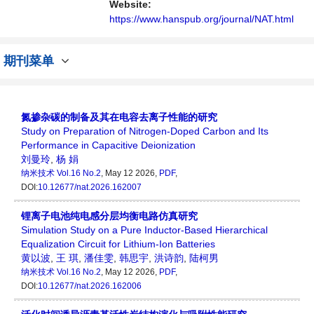
与发展的交流平台。
Website:
https://www.hanspub.org/journal/NAT.html
期刊菜单
氮掺杂碳的制备及其在电容去离子性能的研究
Study on Preparation of Nitrogen-Doped Carbon and Its
Performance in Capacitive Deionization
刘曼玲
,
杨 娟
纳米技术
Vol.16 No.2
, May 12 2026,
PDF
,
DOI:
10.12677/nat.2026.162007
锂离子电池纯电感分层均衡电路仿真研究
Simulation Study on a Pure Inductor-Based Hierarchical
Equalization Circuit for Lithium-Ion Batteries
黄以波
,
王 琪
,
潘佳雯
,
韩思宇
,
洪诗韵
,
陆柯男
纳米技术
Vol.16 No.2
, May 12 2026,
PDF
,
DOI:
10.12677/nat.2026.162006