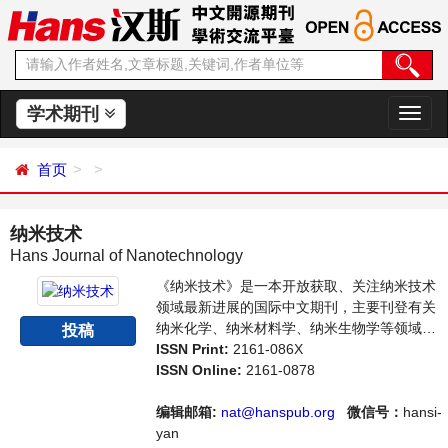
学术期刊
切
换
导
首页
航
纳米技术
Hans Journal of Nanotechnology
《纳米技术》是一本开放获取、关注纳米技术
领域最新进展的国际中文期刊，主要刊登有关
纳米化学、纳米材料学、纳米生物学等领域的
投稿
论文，反映国内外该领域的最新研究动态。本
ISSN Print:
2161-086X
刊支持思想创新、学术创新，倡导科学，繁荣
ISSN Online:
2161-0878
学术，集学术性、思想性为一体，旨在给世界
范围内的科学家、学者、科研人员提供一个传
编辑邮箱:
nat@hanspub.org
微信号：
hansi-
播、分享和讨论纳米技术领域内不同方向问题
yan