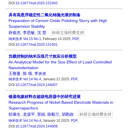
DOI:
10.12677/nat.2025.151002
具有高悬浮稳定性二氧化铈抛光液的制备
Preparation of Cerium Oxide Polishing Slurry with High
Suspension Stability
薛俊杰
,
李思敏
,
沈 慧
科研立项经费支持
纳米技术
Vol.15 No.1
, February 14 2025,
PDF
,
DOI:
10.12677/nat.2025.151001
负载控制的纳米压痕尺寸效应分析模型
An Analytical Model for the Size Effect of Load-Controlled
Nanoindentation
王雅蔓
,
陈 领
,
李炎炎
纳米技术
Vol.14 No.4
, January 21 2025,
PDF
,
DOI:
10.12677/nat.2024.144007
镍基电极材料在超级电容器中的研究进展
Research Progress of Nickel-Based Electrode Materials in
Supercapacitors
郜康生
,
龙源平
,
荣娟
,
陈毅兰
,
胡勤政
科研立项经费支持
纳米技术
Vol.14 No.4
, January 10 2025,
PDF
,
DOI:
10.12677/nat.2024.144006