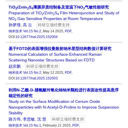
TiO
/ZnIn
S
薄膜异质结制备及室温下NO
气敏性能研究
2
2
4
2
Preparation of TiO
/ZnIn
S
Film Heterojunction and Study of
2
2
4
NO
Gas Sensitive Properties at Room Temperature
2
孙梦瑾
,
高 云
科研立项经费支持
纳米技术
Vol.15 No.2
, May 14 2025,
PDF
,
DOI:
10.12677/nat.2025.152004
基于FDTD的表面增强拉曼散射纳米星型结构数值计算研究
Numerical Calculation of Surface-Enhanced Raman
Scattering Nanostar Structures Based on FDTD
赵庆鹏
科研立项经费支持
纳米技术
Vol.15 No.2
, May 12 2025,
PDF
,
DOI:
10.12677/nat.2025.152003
利用N-乙酰-D-脯氨酸对氧化铈纳米颗粒进行表面改性提高悬浮
稳定性的研究
Study on the Surface Modification of Cerium Oxide
Nanoparticles with N-Acetyl-D-Proline to Improve Suspension
Stability
路方伟
,
李思敏
,
沈 慧
科研立项经费支持
纳米技术
Vol.15 No.1
, February 21 2025,
PDF
,