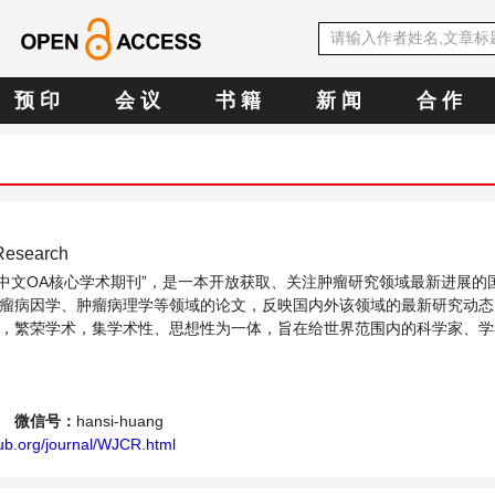
预 印
会 议
书 籍
新 闻
合 作
 Research
SE中文OA核心学术期刊”，是一本开放获取、关注肿瘤研究领域最新进展的
瘤病因学、肿瘤病理学等领域的论文，反映国内外该领域的最新研究动态
，繁荣学术，集学术性、思想性为一体，旨在给世界范围内的科学家、学
瘤研究领域内不同方向问题与发展的交流平台。
g
微信号：
hansi-huang
ub.org/journal/WJCR.html