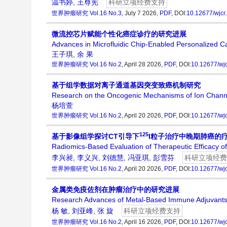
温书婷
,
王尊宪
科研立项经费支持
世界肿瘤研究
Vol.16 No.3
, July 7 2026,
PDF
, DOI:
10.12677/wjcr
微流控芯片赋能个性化癌症诊疗的研究进展
Advances in Microfluidic Chip-Enabled Personalized 
王子琪
,
余 果
世界肿瘤研究
Vol.16 No.2
, April 28 2026,
PDF
, DOI:
10.12677/wj
基于组学数据对离子通道基因突变致癌机制研究
Research on the Oncogenic Mechanisms of Ion Chann
杨培萱
世界肿瘤研究
Vol.16 No.2
, April 20 2026,
PDF
, DOI:
10.12677/wj
125
基于影像组学探讨CT引导下
I粒子治疗中晚期肺癌的
Radiomics-Based Evaluation of Therapeutic Efficacy 
李兴昶
,
李义兴
,
刘德慧
,
冯亚琪
,
彭雪芬
科研立项经费
世界肿瘤研究
Vol.16 No.2
, April 20 2026,
PDF
, DOI:
10.12677/wj
金属类免疫佐剂在肿瘤治疗中的研究进展
Research Advances of Metal-Based Immune Adjuvant
杨 敏
,
刘亚峰
,
张 旋
科研立项经费支持
世界肿瘤研究
Vol.16 No.2
, April 16 2026,
PDF
, DOI:
10.12677/wj