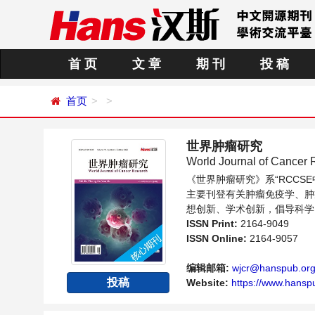
首 页
文 章
期 刊
投 稿
首页
世界肿瘤研究
World Journal of Cancer
《世界肿瘤研究》系“RCC
主要刊登有关肿瘤免疫学、肿
想创新、学术创新，倡导科学
提供一个传播、分享和讨论肿
ISSN Print:
2164-9049
ISSN Online:
2164-9057
编辑邮箱:
wjcr@hanspub.or
投稿
Website:
https://www.hansp