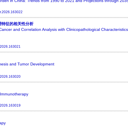
urden in China: Trends from 1990 to 2021 and Projections through 203
r.2026.163022
理特征的相关性分析
ancer and Correlation Analysis with Clinicopathological Characteristics
.2026.163021
enesis and Tumor Development
.2026.163020
r Immunotherapy
.2026.163019
apy