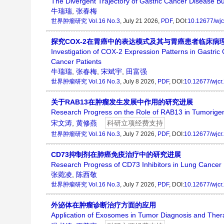
The Divergent Trajectory of Gastric Cancer Disease B
牛瑞瑞
,
张春梅
世界肿瘤研究
Vol.16 No.3
, July 21 2026,
PDF
, DOI:
10.12677/wjc
探究COX-2在胃癌中的表达模式及其与胃癌患者临床病
Investigation of COX-2 Expression Patterns in Gastric C
Cancer Patients
牛瑞瑞
,
张春梅
,
宋斌宇
,
田富强
世界肿瘤研究
Vol.16 No.3
, July 8 2026,
PDF
, DOI:
10.12677/wjcr
关于RAB13在肿瘤发生发展中作用的研究进展
Research Progress on the Role of RAB13 in Tumorig
宋文涛
,
黄修燕
科研立项经费支持
世界肿瘤研究
Vol.16 No.3
, July 7 2026,
PDF
, DOI:
10.12677/wjcr
CD73抑制剂在肺癌免疫治疗中的研究进展
Research Progress of CD73 Inhibitors in Lung Cance
张菀凌
,
陈西敬
世界肿瘤研究
Vol.16 No.3
, July 7 2026,
PDF
, DOI:
10.12677/wjcr
外泌体在肿瘤诊断治疗方面的应用
Application of Exosomes in Tumor Diagnosis and Ther