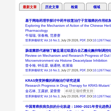
最新文章
历史文章
检索
领域
基于网络药理学探讨中药半枝莲治疗子宫颈癌的作用机
Exploring the Mechanism of Action of the Chinese Her
Pharmacology
牛瑞瑞
,
张春梅
,
范赛赛
世界肿瘤研究
Vol.16 No.3
, July 29 2026,
PDF
, DOI:
10.12677/wjc
肠道菌群代谢物丁酸盐通过组蛋白去乙酰化酶抑制调控
Review on Mechanism and Research Progress of Gut M
Microenvironment via Histone Deacetylase Inhibition
曾令翰
,
钟岳霖
,
杨通艳
,
欧展瑜
世界肿瘤研究
Vol.16 No.3
, July 27 2026,
PDF
, DOI:
10.12677/wjc
KRAS突变肿瘤的药物治疗研究进展
Research Progress in Drug Therapy for KRAS-Mutant
金石林
,
王露妍
,
梁蕾蕾
科研立项经费支持
世界肿瘤研究
Vol.16 No.3
, July 23 2026,
PDF
, DOI:
10.12677/wjc
中国胃癌疾病负担的分化轨迹：1990~2021年变化趋势及