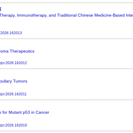
展
Therapy, Immunotherapy, and Traditional Chinese Medicine-Based Inte
r.2026.162013
anoma Therapeutics
jcr.2026.162012
pullary Tumors
jcr.2026.162011
 for Mutant p53 in Cancer
jcr.2026.162010