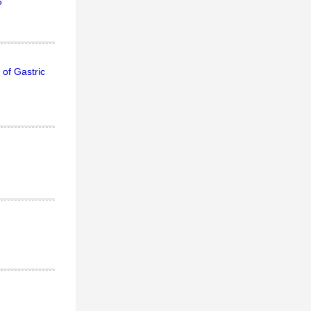
5
 of Gastric