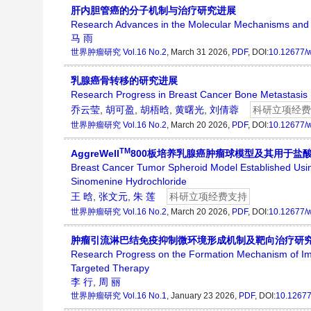
肝内胆管癌的分子机制与治疗研究进展
Research Advances in the Molecular Mechanisms and 
马 雨
世界肿瘤研究
Vol.16 No.2
, March 31 2026,
PDF
, DOI:
10.12677/w
乳腺癌骨转移的研究进展
Research Progress in Breast Cancer Bone Metastasis
乔云莹
,
胡可盈
,
胡梧晗
,
黄曙光
,
刘倩蓉
科研立项经费
世界肿瘤研究
Vol.16 No.2
, March 20 2026,
PDF
, DOI:
10.12677/w
TM
AggreWell
800板培养乳腺癌肿瘤球模型及其用于盐
Breast Cancer Tumor Spheroid Model Established Usi
Sinomenine Hydrochloride
王 晗
,
张文元
,
朱 莲
科研立项经费支持
世界肿瘤研究
Vol.16 No.2
, March 20 2026,
PDF
, DOI:
10.12677/w
肿瘤引流淋巴结免疫抑制微环境形成机制及靶向治疗研
Research Progress on the Formation Mechanism of I
Targeted Therapy
李 行
,
周 丽
世界肿瘤研究
Vol.16 No.1
, January 23 2026,
PDF
, DOI:
10.1267