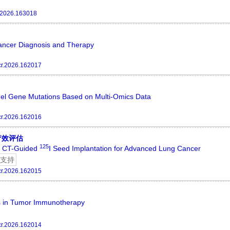
.2026.163018
Cancer Diagnosis and Therapy
cr.2026.162017
el Gene Mutations Based on Multi-Omics Data
cr.2026.162016
疗效评估
125
of CT-Guided
I Seed Implantation for Advanced Lung Cancer
支持
cr.2026.162015
s in Tumor Immunotherapy
cr.2026.162014