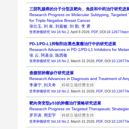
三阴乳腺癌的分子分型及靶向、免疫和中药治疗研究进
Research Progress on Molecular Subtyping, Targeted 
for Triple-Negative Breast Cancer
张仕玉
,
刘 泉
,
刘嘉敏
,
刘 勤
,
李 霁
世界肿瘤研究
Vol.16 No.2
, April 8 2026,
PDF
, DOI:
10.12677/wjc
PD-1/PD-L1抑制剂在黑色素瘤治疗中的研究进展
Research Advances in PD-1/PD-L1 Inhibitors for Mel
张 云
,
阿基业
,
陈西敬
世界肿瘤研究
Vol.16 No.2
, March 31 2026,
PDF
, DOI:
10.12677/w
壶腹部肿瘤诊疗研究进展
Research Advances in Diagnosis and Treatment of Am
李康宁
,
刘天奇
科研立项经费支持
世界肿瘤研究
Vol.16 No.2
, March 31 2026,
PDF
, DOI:
10.12677/w
靶向突变型p53的肿瘤治疗策略研究进展
Research Progress on Targeted Therapeutic Strategies
罗开涛
,
周宏宇
科研立项经费支持
世界肿瘤研究
Vol.16 No.2
, March 31 2026,
PDF
, DOI:
10.12677/w