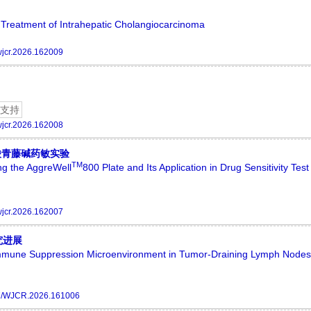
Treatment of Intrahepatic Cholangiocarcinoma
jcr.2026.162009
支持
jcr.2026.162008
酸青藤碱药敏实验
TM
ng the AggreWell
800 Plate and Its Application in Drug Sensitivity Test
jcr.2026.162007
究进展
mmune Suppression Microenvironment in Tumor-Draining Lymph Nodes
7/WJCR.2026.161006