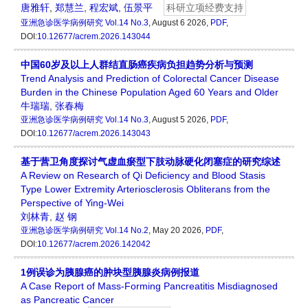
唐雅轩
,
郑慧兰
,
程宏斌
,
伍景平
科研立项经费支持
亚洲急诊医学病例研究
Vol.14 No.3
, August 6 2026,
PDF
,
DOI:
10.12677/acrem.2026.143044
中国60岁及以上人群结直肠癌疾病负担趋势分析与预测
Trend Analysis and Prediction of Colorectal Cancer Disease
Burden in the Chinese Population Aged 60 Years and Older
牛瑞瑞
,
张春梅
亚洲急诊医学病例研究
Vol.14 No.3
, August 5 2026,
PDF
,
DOI:
10.12677/acrem.2026.143043
基于营卫角度探讨气虚血瘀型下肢动脉硬化闭塞症的研究综述
A Review on Research of Qi Deficiency and Blood Stasis
Type Lower Extremity Arteriosclerosis Obliterans from the
Perspective of Ying-Wei
刘林青
,
赵 钢
亚洲急诊医学病例研究
Vol.14 No.2
, May 20 2026,
PDF
,
DOI:
10.12677/acrem.2026.142042
1例误诊为胰腺癌的肿块型胰腺炎病例报道
A Case Report of Mass-Forming Pancreatitis Misdiagnosed
as Pancreatic Cancer