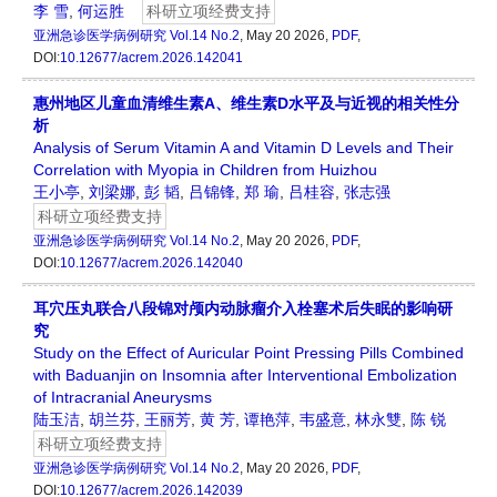
李 雪
,
何运胜
科研立项经费支持
亚洲急诊医学病例研究
Vol.14 No.2
, May 20 2026,
PDF
,
DOI:
10.12677/acrem.2026.142041
惠州地区儿童血清维生素A、维生素D水平及与近视的相关性分
析
Analysis of Serum Vitamin A and Vitamin D Levels and Their
Correlation with Myopia in Children from Huizhou
王小亭
,
刘梁娜
,
彭 韬
,
吕锦锋
,
郑 瑜
,
吕桂容
,
张志强
科研立项经费支持
亚洲急诊医学病例研究
Vol.14 No.2
, May 20 2026,
PDF
,
DOI:
10.12677/acrem.2026.142040
耳穴压丸联合八段锦对颅内动脉瘤介入栓塞术后失眠的影响研
究
Study on the Effect of Auricular Point Pressing Pills Combined
with Baduanjin on Insomnia after Interventional Embolization
of Intracranial Aneurysms
陆玉洁
,
胡兰芬
,
王丽芳
,
黄 芳
,
谭艳萍
,
韦盛意
,
林永雙
,
陈 锐
科研立项经费支持
亚洲急诊医学病例研究
Vol.14 No.2
, May 20 2026,
PDF
,
DOI:
10.12677/acrem.2026.142039