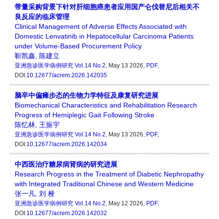
带量采购背景下针对肝细胞癌患者应用国产仑伐替尼后相关不
良反应的临床管理
Clinical Management of Adverse Effects Associated with
Domestic Lenvatinib in Hepatocellular Carcinoma Patients
under Volume-Based Procurement Policy
靳凯鑫
,
陈建立
亚洲急诊医学病例研究
Vol.14 No.2
, May 13 2026,
PDF
,
DOI:
10.12677/acrem.2026.142035
脑卒中偏瘫步态的生物力学特征及康复研究进展
Biomechanical Characteristics and Rehabilitation Research
Progress of Hemiplegic Gait Following Stroke
陈忆林
,
王振宇
亚洲急诊医学病例研究
Vol.14 No.2
, May 13 2026,
PDF
,
DOI:
10.12677/acrem.2026.142034
中西医治疗糖尿病肾病的研究进展
Research Progress in the Treatment of Diabetic Nephropathy
with Integrated Traditional Chinese and Western Medicine
张一凡
,
刘 桠
亚洲急诊医学病例研究
Vol.14 No.2
, May 12 2026,
PDF
,
DOI:
10.12677/acrem.2026.142032