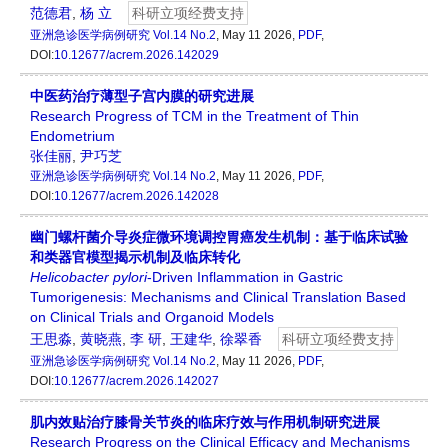
范德君
,
杨 立
科研立项经费支持
亚洲急诊医学病例研究
Vol.14 No.2
, May 11 2026,
PDF
,
DOI:
10.12677/acrem.2026.142029
中医药治疗薄型子宫内膜的研究进展
Research Progress of TCM in the Treatment of Thin
Endometrium
张佳丽
,
尹巧芝
亚洲急诊医学病例研究
Vol.14 No.2
, May 11 2026,
PDF
,
DOI:
10.12677/acrem.2026.142028
幽门螺杆菌介导炎症微环境调控胃癌发生机制：基于临床试验
和类器官模型揭示机制及临床转化
Helicobacter
p
ylori
-Driven Inflammation in Gastric
Tumorigenesis: Mechanisms and Clinical Translation Based
on Clinical Trials and Organoid Models
王思淼
,
黄晓燕
,
李 研
,
王建华
,
徐翠香
科研立项经费支持
亚洲急诊医学病例研究
Vol.14 No.2
, May 11 2026,
PDF
,
DOI:
10.12677/acrem.2026.142027
肌内效贴治疗膝骨关节炎的临床疗效与作用机制研究进展
Research Progress on the Clinical Efficacy and Mechanisms