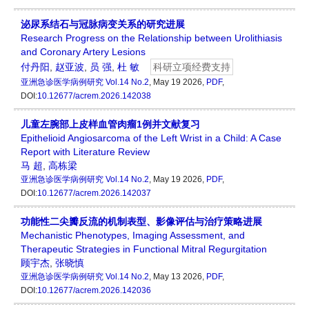
泌尿系结石与冠脉病变关系的研究进展
Research Progress on the Relationship between Urolithiasis
and Coronary Artery Lesions
付丹阳
,
赵亚波
,
员 强
,
杜 敏
科研立项经费支持
亚洲急诊医学病例研究
Vol.14 No.2
, May 19 2026,
PDF
,
DOI:
10.12677/acrem.2026.142038
儿童左腕部上皮样血管肉瘤1例并文献复习
Epithelioid Angiosarcoma of the Left Wrist in a Child: A Case
Report with Literature Review
马 超
,
高栋梁
亚洲急诊医学病例研究
Vol.14 No.2
, May 19 2026,
PDF
,
DOI:
10.12677/acrem.2026.142037
功能性二尖瓣反流的机制表型、影像评估与治疗策略进展
Mechanistic Phenotypes, Imaging Assessment, and
Therapeutic Strategies in Functional Mitral Regurgitation
顾宇杰
,
张晓慎
亚洲急诊医学病例研究
Vol.14 No.2
, May 13 2026,
PDF
,
DOI:
10.12677/acrem.2026.142036