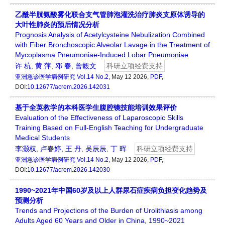
乙酰半胱氨酸雾化联合支气管肺泡灌洗治疗肺炎支原体诱导的
大叶性肺炎的预后情况分析
Prognosis Analysis of Acetylcysteine Nebulization Combined
with Fiber Bronchoscopic Alveolar Lavage in the Treatment of
Mycoplasma Pneumoniae-Induced Lobar Pneumoniae
许 杭
,
黄 萍
,
邓 春
,
曾毅文
科研立项经费支持
亚洲急诊医学病例研究
Vol.14 No.2
, May 12 2026,
PDF
,
DOI:
10.12677/acrem.2026.142031
基于全英教学的本科医学生腹腔镜技能培训效果评价
Evaluation of the Effectiveness of Laparoscopic Skills
Training Based on Full-English Teaching for Undergraduate
Medical Students
李灏权
,
卢春婷
,
王 丹
,
吴辰辰
,
丁 晖
科研立项经费支持
亚洲急诊医学病例研究
Vol.14 No.2
, May 12 2026,
PDF
,
DOI:
10.12677/acrem.2026.142030
1990~2021年中国60岁及以上人群尿石症疾病负担变化趋势及
预测分析
Trends and Projections of the Burden of Urolithiasis among
Adults Aged 60 Years and Older in China, 1990~2021