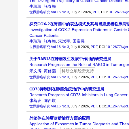
The Divergent Trajectory of Gastric Cancer Disease B
牛瑞瑞
,
张春梅
世界肿瘤研究
Vol.16 No.3
, July 21 2026,
PDF
, DOI:
10.12677/wjc
探究COX-2在胃癌中的表达模式及其与胃癌患者临床病
Investigation of COX-2 Expression Patterns in Gastric C
Cancer Patients
牛瑞瑞
,
张春梅
,
宋斌宇
,
田富强
世界肿瘤研究
Vol.16 No.3
, July 8 2026,
PDF
, DOI:
10.12677/wjcr
关于RAB13在肿瘤发生发展中作用的研究进展
Research Progress on the Role of RAB13 in Tumorig
宋文涛
,
黄修燕
科研立项经费支持
世界肿瘤研究
Vol.16 No.3
, July 7 2026,
PDF
, DOI:
10.12677/wjcr
CD73抑制剂在肺癌免疫治疗中的研究进展
Research Progress of CD73 Inhibitors in Lung Cance
张菀凌
,
陈西敬
世界肿瘤研究
Vol.16 No.3
, July 7 2026,
PDF
, DOI:
10.12677/wjcr
外泌体在肿瘤诊断治疗方面的应用
Application of Exosomes in Tumor Diagnosis and Ther