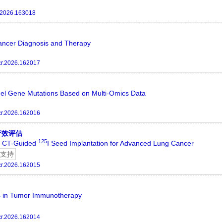
.2026.163018
Cancer Diagnosis and Therapy
cr.2026.162017
el Gene Mutations Based on Multi-Omics Data
cr.2026.162016
疗效评估
125
of CT-Guided
I Seed Implantation for Advanced Lung Cancer
支持
cr.2026.162015
s in Tumor Immunotherapy
cr.2026.162014