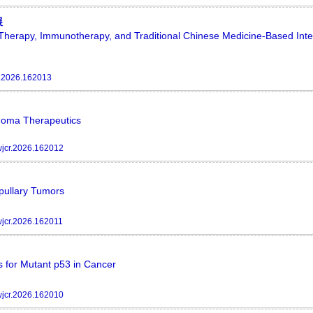
展
Therapy, Immunotherapy, and Traditional Chinese Medicine-Based Inte
r.2026.162013
anoma Therapeutics
jcr.2026.162012
pullary Tumors
jcr.2026.162011
 for Mutant p53 in Cancer
jcr.2026.162010