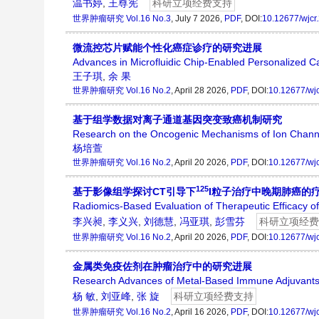
温书婷
,
王尊宪
科研立项经费支持
世界肿瘤研究
Vol.16 No.3
, July 7 2026,
PDF
, DOI:
10.12677/wjcr
微流控芯片赋能个性化癌症诊疗的研究进展
Advances in Microfluidic Chip-Enabled Personalized 
王子琪
,
余 果
世界肿瘤研究
Vol.16 No.2
, April 28 2026,
PDF
, DOI:
10.12677/wj
基于组学数据对离子通道基因突变致癌机制研究
Research on the Oncogenic Mechanisms of Ion Chann
杨培萱
世界肿瘤研究
Vol.16 No.2
, April 20 2026,
PDF
, DOI:
10.12677/wj
125
基于影像组学探讨CT引导下
I粒子治疗中晚期肺癌的
Radiomics-Based Evaluation of Therapeutic Efficacy 
李兴昶
,
李义兴
,
刘德慧
,
冯亚琪
,
彭雪芬
科研立项经费
世界肿瘤研究
Vol.16 No.2
, April 20 2026,
PDF
, DOI:
10.12677/wj
金属类免疫佐剂在肿瘤治疗中的研究进展
Research Advances of Metal-Based Immune Adjuvant
杨 敏
,
刘亚峰
,
张 旋
科研立项经费支持
世界肿瘤研究
Vol.16 No.2
, April 16 2026,
PDF
, DOI:
10.12677/wj