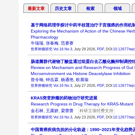
最新文章
历史文章
检索
领域
基于网络药理学探讨中药半枝莲治疗子宫颈癌的作用机
Exploring the Mechanism of Action of the Chinese Her
Pharmacology
牛瑞瑞
,
张春梅
,
范赛赛
世界肿瘤研究
Vol.16 No.3
, July 29 2026,
PDF
, DOI:
10.12677/wjc
肠道菌群代谢物丁酸盐通过组蛋白去乙酰化酶抑制调控
Review on Mechanism and Research Progress of Gut M
Microenvironment via Histone Deacetylase Inhibition
曾令翰
,
钟岳霖
,
杨通艳
,
欧展瑜
世界肿瘤研究
Vol.16 No.3
, July 27 2026,
PDF
, DOI:
10.12677/wjc
KRAS突变肿瘤的药物治疗研究进展
Research Progress in Drug Therapy for KRAS-Mutant
金石林
,
王露妍
,
梁蕾蕾
科研立项经费支持
世界肿瘤研究
Vol.16 No.3
, July 23 2026,
PDF
, DOI:
10.12677/wjc
中国胃癌疾病负担的分化轨迹：1990~2021年变化趋势及