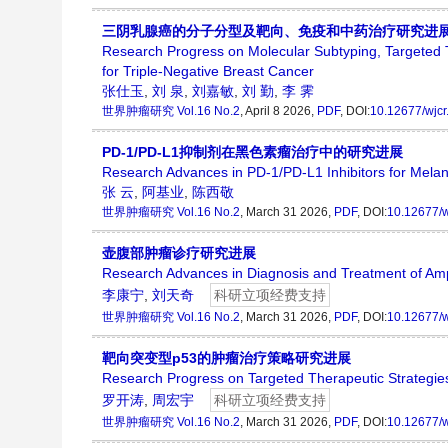
三阴乳腺癌的分子分型及靶向、免疫和中药治疗研究进
Research Progress on Molecular Subtyping, Targeted 
for Triple-Negative Breast Cancer
张仕玉
,
刘 泉
,
刘嘉敏
,
刘 勤
,
李 霁
世界肿瘤研究
Vol.16 No.2
, April 8 2026,
PDF
, DOI:
10.12677/wjc
PD-1/PD-L1抑制剂在黑色素瘤治疗中的研究进展
Research Advances in PD-1/PD-L1 Inhibitors for Mel
张 云
,
阿基业
,
陈西敬
世界肿瘤研究
Vol.16 No.2
, March 31 2026,
PDF
, DOI:
10.12677/w
壶腹部肿瘤诊疗研究进展
Research Advances in Diagnosis and Treatment of Am
李康宁
,
刘天奇
科研立项经费支持
世界肿瘤研究
Vol.16 No.2
, March 31 2026,
PDF
, DOI:
10.12677/w
靶向突变型p53的肿瘤治疗策略研究进展
Research Progress on Targeted Therapeutic Strategies
罗开涛
,
周宏宇
科研立项经费支持
世界肿瘤研究
Vol.16 No.2
, March 31 2026,
PDF
, DOI:
10.12677/w