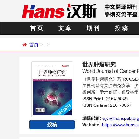
首 页
文 章
期 刊
投 稿
首页
世界肿瘤研究
World Journal of Cancer
《世界肿瘤研究》系“RCC
主要刊登有关肿瘤免疫学、肿
想创新、学术创新，倡导科学
提供一个传播、分享和讨论肿
ISSN Print:
2164-9049
ISSN Online:
2164-9057
编辑邮箱:
wjcr@hanspub.or
投稿
Website:
https://www.hansp