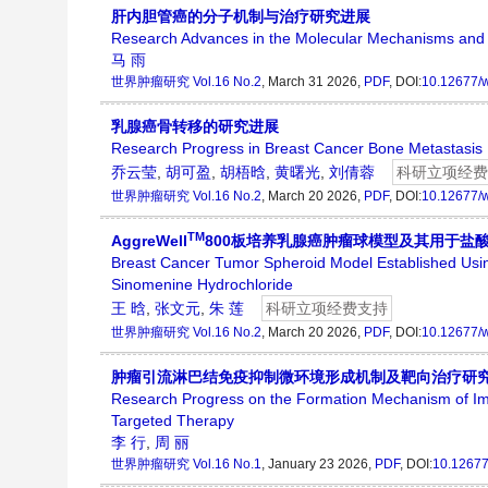
肝内胆管癌的分子机制与治疗研究进展
Research Advances in the Molecular Mechanisms and 
马 雨
世界肿瘤研究
Vol.16 No.2
, March 31 2026,
PDF
, DOI:
10.12677/w
乳腺癌骨转移的研究进展
Research Progress in Breast Cancer Bone Metastasis
乔云莹
,
胡可盈
,
胡梧晗
,
黄曙光
,
刘倩蓉
科研立项经费
世界肿瘤研究
Vol.16 No.2
, March 20 2026,
PDF
, DOI:
10.12677/w
TM
AggreWell
800板培养乳腺癌肿瘤球模型及其用于盐
Breast Cancer Tumor Spheroid Model Established Usi
Sinomenine Hydrochloride
王 晗
,
张文元
,
朱 莲
科研立项经费支持
世界肿瘤研究
Vol.16 No.2
, March 20 2026,
PDF
, DOI:
10.12677/w
肿瘤引流淋巴结免疫抑制微环境形成机制及靶向治疗研
Research Progress on the Formation Mechanism of I
Targeted Therapy
李 行
,
周 丽
世界肿瘤研究
Vol.16 No.1
, January 23 2026,
PDF
, DOI:
10.1267