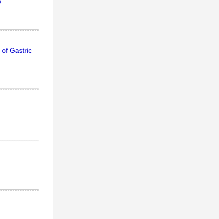
5
 of Gastric