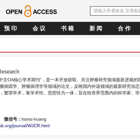
预 印
会 议
书 籍
新 闻
合 作
 Research
SE中文OA核心学术期刊”，是一本开放获取、关注肿瘤研究领域最新进展的
瘤病因学、肿瘤病理学等领域的论文，反映国内外该领域的最新研究动态
，繁荣学术，集学术性、思想性为一体，旨在给世界范围内的科学家、学
瘤研究领域内不同方向问题与发展的交流平台。
g
微信号：
hansi-huang
ub.org/journal/WJCR.html