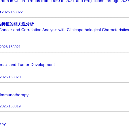
urden in China: Trends from 1990 to 2021 and Projections through 203
r.2026.163022
理特征的相关性分析
ancer and Correlation Analysis with Clinicopathological Characteristics
.2026.163021
enesis and Tumor Development
.2026.163020
r Immunotherapy
.2026.163019
apy