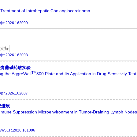
Treatment of Intrahepatic Cholangiocarcinoma
jcr.2026.162009
支持
jcr.2026.162008
酸青藤碱药敏实验
TM
ng the AggreWell
800 Plate and Its Application in Drug Sensitivity Test
jcr.2026.162007
究进展
mmune Suppression Microenvironment in Tumor-Draining Lymph Nodes
7/WJCR.2026.161006