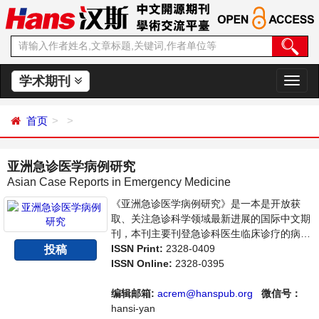
学术期刊
切
换
导
首页
航
亚洲急诊医学病例研究
Asian Case Reports in Emergency Medicine
《亚洲急诊医学病例研究》是一本是开放获
取、关注急诊科学领域最新进展的国际中文期
刊，本刊主要刊登急诊科医生临床诊疗的病例
研究论文，旨在为世界范围内的医生、学者及
ISSN Print:
2328-0409
投稿
医疗工作者提供一个传播、分享和讨论交流的
ISSN Online:
2328-0395
平台。
编辑邮箱:
acrem@hanspub.org
微信号：
hansi-yan