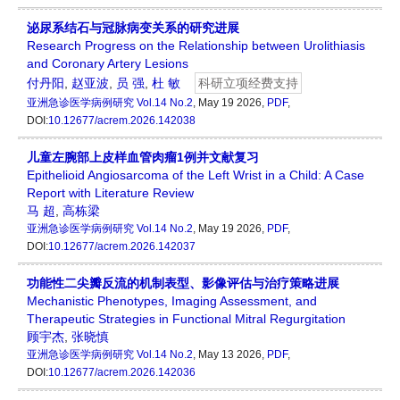
泌尿系结石与冠脉病变关系的研究进展
Research Progress on the Relationship between Urolithiasis
and Coronary Artery Lesions
付丹阳
,
赵亚波
,
员 强
,
杜 敏
科研立项经费支持
亚洲急诊医学病例研究
Vol.14 No.2
, May 19 2026,
PDF
,
DOI:
10.12677/acrem.2026.142038
儿童左腕部上皮样血管肉瘤1例并文献复习
Epithelioid Angiosarcoma of the Left Wrist in a Child: A Case
Report with Literature Review
马 超
,
高栋梁
亚洲急诊医学病例研究
Vol.14 No.2
, May 19 2026,
PDF
,
DOI:
10.12677/acrem.2026.142037
功能性二尖瓣反流的机制表型、影像评估与治疗策略进展
Mechanistic Phenotypes, Imaging Assessment, and
Therapeutic Strategies in Functional Mitral Regurgitation
顾宇杰
,
张晓慎
亚洲急诊医学病例研究
Vol.14 No.2
, May 13 2026,
PDF
,
DOI:
10.12677/acrem.2026.142036