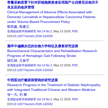
带量采购背景下针对肝细胞癌患者应用国产仑伐替尼后相关不
良反应的临床管理
Clinical Management of Adverse Effects Associated with
Domestic Lenvatinib in Hepatocellular Carcinoma Patients
under Volume-Based Procurement Policy
靳凯鑫
,
陈建立
亚洲急诊医学病例研究
Vol.14 No.2
, May 13 2026,
PDF
,
DOI:
10.12677/acrem.2026.142035
脑卒中偏瘫步态的生物力学特征及康复研究进展
Biomechanical Characteristics and Rehabilitation Research
Progress of Hemiplegic Gait Following Stroke
陈忆林
,
王振宇
亚洲急诊医学病例研究
Vol.14 No.2
, May 13 2026,
PDF
,
DOI:
10.12677/acrem.2026.142034
中西医治疗糖尿病肾病的研究进展
Research Progress in the Treatment of Diabetic Nephropathy
with Integrated Traditional Chinese and Western Medicine
张一凡
,
刘 桠
亚洲急诊医学病例研究
Vol.14 No.2
, May 12 2026,
PDF
,
DOI:
10.12677/acrem.2026.142032