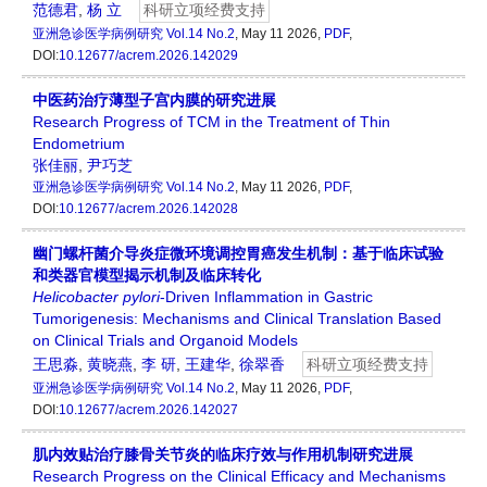
范德君
,
杨 立
科研立项经费支持
亚洲急诊医学病例研究
Vol.14 No.2
, May 11 2026,
PDF
,
DOI:
10.12677/acrem.2026.142029
中医药治疗薄型子宫内膜的研究进展
Research Progress of TCM in the Treatment of Thin
Endometrium
张佳丽
,
尹巧芝
亚洲急诊医学病例研究
Vol.14 No.2
, May 11 2026,
PDF
,
DOI:
10.12677/acrem.2026.142028
幽门螺杆菌介导炎症微环境调控胃癌发生机制：基于临床试验
和类器官模型揭示机制及临床转化
Helicobacter
p
ylori
-Driven Inflammation in Gastric
Tumorigenesis: Mechanisms and Clinical Translation Based
on Clinical Trials and Organoid Models
王思淼
,
黄晓燕
,
李 研
,
王建华
,
徐翠香
科研立项经费支持
亚洲急诊医学病例研究
Vol.14 No.2
, May 11 2026,
PDF
,
DOI:
10.12677/acrem.2026.142027
肌内效贴治疗膝骨关节炎的临床疗效与作用机制研究进展
Research Progress on the Clinical Efficacy and Mechanisms