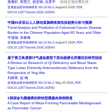
唐雅轩
,
郑慧兰
,
程宏斌
,
伍景平
科研立项经费支持
亚洲急诊医学病例研究
Vol.14 No.3
, August 6 2026,
PDF
,
DOI:
10.12677/acrem.2026.143044
中国60岁及以上人群结直肠癌疾病负担趋势分析与预测
Trend Analysis and Prediction of Colorectal Cancer Disease
Burden in the Chinese Population Aged 60 Years and Older
牛瑞瑞
,
张春梅
亚洲急诊医学病例研究
Vol.14 No.3
, August 5 2026,
PDF
,
DOI:
10.12677/acrem.2026.143043
基于营卫角度探讨气虚血瘀型下肢动脉硬化闭塞症的研究综述
A Review on Research of Qi Deficiency and Blood Stasis
Type Lower Extremity Arteriosclerosis Obliterans from the
Perspective of Ying-Wei
刘林青
,
赵 钢
亚洲急诊医学病例研究
Vol.14 No.2
, May 20 2026,
PDF
,
DOI:
10.12677/acrem.2026.142042
1例误诊为胰腺癌的肿块型胰腺炎病例报道
A Case Report of Mass-Forming Pancreatitis Misdiagnosed
as Pancreatic Cancer