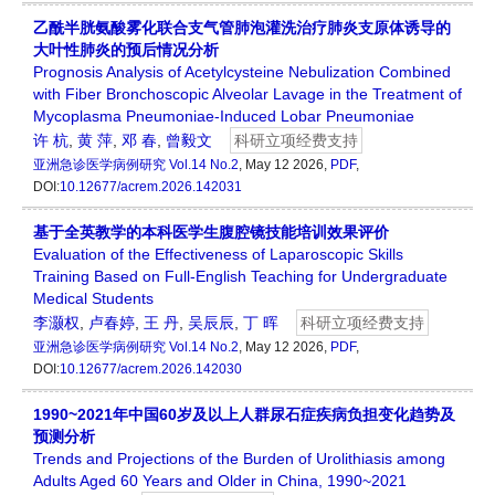
乙酰半胱氨酸雾化联合支气管肺泡灌洗治疗肺炎支原体诱导的
大叶性肺炎的预后情况分析
Prognosis Analysis of Acetylcysteine Nebulization Combined
with Fiber Bronchoscopic Alveolar Lavage in the Treatment of
Mycoplasma Pneumoniae-Induced Lobar Pneumoniae
许 杭
,
黄 萍
,
邓 春
,
曾毅文
科研立项经费支持
亚洲急诊医学病例研究
Vol.14 No.2
, May 12 2026,
PDF
,
DOI:
10.12677/acrem.2026.142031
基于全英教学的本科医学生腹腔镜技能培训效果评价
Evaluation of the Effectiveness of Laparoscopic Skills
Training Based on Full-English Teaching for Undergraduate
Medical Students
李灏权
,
卢春婷
,
王 丹
,
吴辰辰
,
丁 晖
科研立项经费支持
亚洲急诊医学病例研究
Vol.14 No.2
, May 12 2026,
PDF
,
DOI:
10.12677/acrem.2026.142030
1990~2021年中国60岁及以上人群尿石症疾病负担变化趋势及
预测分析
Trends and Projections of the Burden of Urolithiasis among
Adults Aged 60 Years and Older in China, 1990~2021