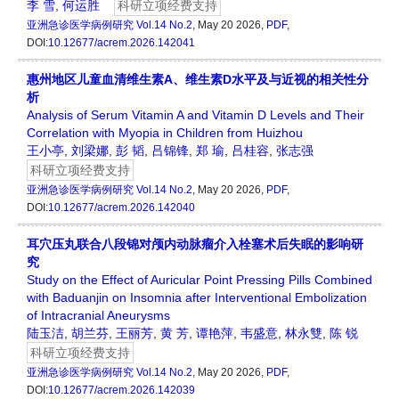
李 雪
,
何运胜
科研立项经费支持
亚洲急诊医学病例研究
Vol.14 No.2
, May 20 2026,
PDF
,
DOI:
10.12677/acrem.2026.142041
惠州地区儿童血清维生素A、维生素D水平及与近视的相关性分
析
Analysis of Serum Vitamin A and Vitamin D Levels and Their
Correlation with Myopia in Children from Huizhou
王小亭
,
刘梁娜
,
彭 韬
,
吕锦锋
,
郑 瑜
,
吕桂容
,
张志强
科研立项经费支持
亚洲急诊医学病例研究
Vol.14 No.2
, May 20 2026,
PDF
,
DOI:
10.12677/acrem.2026.142040
耳穴压丸联合八段锦对颅内动脉瘤介入栓塞术后失眠的影响研
究
Study on the Effect of Auricular Point Pressing Pills Combined
with Baduanjin on Insomnia after Interventional Embolization
of Intracranial Aneurysms
陆玉洁
,
胡兰芬
,
王丽芳
,
黄 芳
,
谭艳萍
,
韦盛意
,
林永雙
,
陈 锐
科研立项经费支持
亚洲急诊医学病例研究
Vol.14 No.2
, May 20 2026,
PDF
,
DOI:
10.12677/acrem.2026.142039