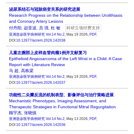
泌尿系结石与冠脉病变关系的研究进展
Research Progress on the Relationship between Urolithiasis
and Coronary Artery Lesions
付丹阳
,
赵亚波
,
员 强
,
杜 敏
科研立项经费支持
亚洲急诊医学病例研究
Vol.14 No.2
, May 19 2026,
PDF
,
DOI:
10.12677/acrem.2026.142038
儿童左腕部上皮样血管肉瘤1例并文献复习
Epithelioid Angiosarcoma of the Left Wrist in a Child: A Case
Report with Literature Review
马 超
,
高栋梁
亚洲急诊医学病例研究
Vol.14 No.2
, May 19 2026,
PDF
,
DOI:
10.12677/acrem.2026.142037
功能性二尖瓣反流的机制表型、影像评估与治疗策略进展
Mechanistic Phenotypes, Imaging Assessment, and
Therapeutic Strategies in Functional Mitral Regurgitation
顾宇杰
,
张晓慎
亚洲急诊医学病例研究
Vol.14 No.2
, May 13 2026,
PDF
,
DOI:
10.12677/acrem.2026.142036