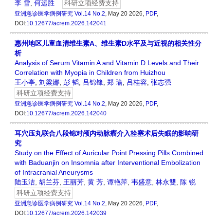
李 雪
,
何运胜
科研立项经费支持
亚洲急诊医学病例研究
Vol.14 No.2
, May 20 2026,
PDF
,
DOI:
10.12677/acrem.2026.142041
惠州地区儿童血清维生素A、维生素D水平及与近视的相关性分
析
Analysis of Serum Vitamin A and Vitamin D Levels and Their
Correlation with Myopia in Children from Huizhou
王小亭
,
刘梁娜
,
彭 韬
,
吕锦锋
,
郑 瑜
,
吕桂容
,
张志强
科研立项经费支持
亚洲急诊医学病例研究
Vol.14 No.2
, May 20 2026,
PDF
,
DOI:
10.12677/acrem.2026.142040
耳穴压丸联合八段锦对颅内动脉瘤介入栓塞术后失眠的影响研
究
Study on the Effect of Auricular Point Pressing Pills Combined
with Baduanjin on Insomnia after Interventional Embolization
of Intracranial Aneurysms
陆玉洁
,
胡兰芬
,
王丽芳
,
黄 芳
,
谭艳萍
,
韦盛意
,
林永雙
,
陈 锐
科研立项经费支持
亚洲急诊医学病例研究
Vol.14 No.2
, May 20 2026,
PDF
,
DOI:
10.12677/acrem.2026.142039