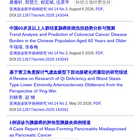
唐雅轩
,
郑慧兰
,
程宏斌
,
伍景平
科研立项经费支持
亚洲急诊医学病例研究
Vol.14 No.3
, August 6 2026,
PDF
,
DOI:
10.12677/acrem.2026.143044
中国60岁及以上人群结直肠癌疾病负担趋势分析与预测
Trend Analysis and Prediction of Colorectal Cancer Disease
Burden in the Chinese Population Aged 60 Years and Older
牛瑞瑞
,
张春梅
亚洲急诊医学病例研究
Vol.14 No.3
, August 5 2026,
PDF
,
DOI:
10.12677/acrem.2026.143043
基于营卫角度探讨气虚血瘀型下肢动脉硬化闭塞症的研究综述
A Review on Research of Qi Deficiency and Blood Stasis
Type Lower Extremity Arteriosclerosis Obliterans from the
Perspective of Ying-Wei
刘林青
,
赵 钢
亚洲急诊医学病例研究
Vol.14 No.2
, May 20 2026,
PDF
,
DOI:
10.12677/acrem.2026.142042
1例误诊为胰腺癌的肿块型胰腺炎病例报道
A Case Report of Mass-Forming Pancreatitis Misdiagnosed
as Pancreatic Cancer