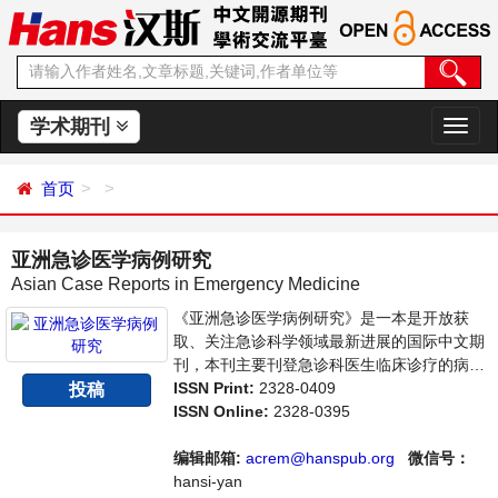
学术期刊
切
换
导
首页
航
亚洲急诊医学病例研究
Asian Case Reports in Emergency Medicine
《亚洲急诊医学病例研究》是一本是开放获
取、关注急诊科学领域最新进展的国际中文期
刊，本刊主要刊登急诊科医生临床诊疗的病例
研究论文，旨在为世界范围内的医生、学者及
ISSN Print:
2328-0409
投稿
医疗工作者提供一个传播、分享和讨论交流的
ISSN Online:
2328-0395
平台。
编辑邮箱:
acrem@hanspub.org
微信号：
hansi-yan