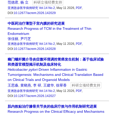
范德君
,
杨 立
科研立项经费支持
亚洲急诊医学病例研究
Vol.14 No.2
, May 11 2026,
PDF
,
DOI:
10.12677/acrem.2026.142029
中医药治疗薄型子宫内膜的研究进展
Research Progress of TCM in the Treatment of Thin
Endometrium
张佳丽
,
尹巧芝
亚洲急诊医学病例研究
Vol.14 No.2
, May 11 2026,
PDF
,
DOI:
10.12677/acrem.2026.142028
幽门螺杆菌介导炎症微环境调控胃癌发生机制：基于临床试验
和类器官模型揭示机制及临床转化
Helicobacter
p
ylori
-Driven Inflammation in Gastric
Tumorigenesis: Mechanisms and Clinical Translation Based
on Clinical Trials and Organoid Models
王思淼
,
黄晓燕
,
李 研
,
王建华
,
徐翠香
科研立项经费支持
亚洲急诊医学病例研究
Vol.14 No.2
, May 11 2026,
PDF
,
DOI:
10.12677/acrem.2026.142027
肌内效贴治疗膝骨关节炎的临床疗效与作用机制研究进展
Research Progress on the Clinical Efficacy and Mechanisms