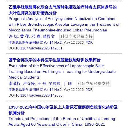
乙酰半胱氨酸雾化联合支气管肺泡灌洗治疗肺炎支原体诱导的
大叶性肺炎的预后情况分析
Prognosis Analysis of Acetylcysteine Nebulization Combined
with Fiber Bronchoscopic Alveolar Lavage in the Treatment of
Mycoplasma Pneumoniae-Induced Lobar Pneumoniae
许 杭
,
黄 萍
,
邓 春
,
曾毅文
科研立项经费支持
亚洲急诊医学病例研究
Vol.14 No.2
, May 12 2026,
PDF
,
DOI:
10.12677/acrem.2026.142031
基于全英教学的本科医学生腹腔镜技能培训效果评价
Evaluation of the Effectiveness of Laparoscopic Skills
Training Based on Full-English Teaching for Undergraduate
Medical Students
李灏权
,
卢春婷
,
王 丹
,
吴辰辰
,
丁 晖
科研立项经费支持
亚洲急诊医学病例研究
Vol.14 No.2
, May 12 2026,
PDF
,
DOI:
10.12677/acrem.2026.142030
1990~2021年中国60岁及以上人群尿石症疾病负担变化趋势及
预测分析
Trends and Projections of the Burden of Urolithiasis among
Adults Aged 60 Years and Older in China, 1990~2021