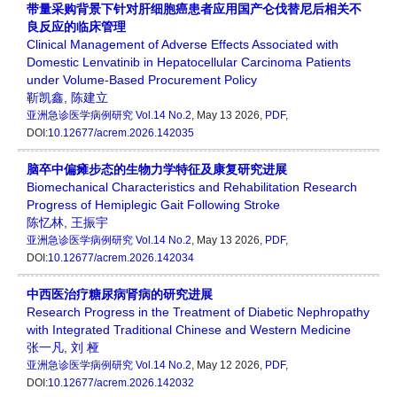
带量采购背景下针对肝细胞癌患者应用国产仑伐替尼后相关不
良反应的临床管理
Clinical Management of Adverse Effects Associated with
Domestic Lenvatinib in Hepatocellular Carcinoma Patients
under Volume-Based Procurement Policy
靳凯鑫
,
陈建立
亚洲急诊医学病例研究
Vol.14 No.2
, May 13 2026,
PDF
,
DOI:
10.12677/acrem.2026.142035
脑卒中偏瘫步态的生物力学特征及康复研究进展
Biomechanical Characteristics and Rehabilitation Research
Progress of Hemiplegic Gait Following Stroke
陈忆林
,
王振宇
亚洲急诊医学病例研究
Vol.14 No.2
, May 13 2026,
PDF
,
DOI:
10.12677/acrem.2026.142034
中西医治疗糖尿病肾病的研究进展
Research Progress in the Treatment of Diabetic Nephropathy
with Integrated Traditional Chinese and Western Medicine
张一凡
,
刘 桠
亚洲急诊医学病例研究
Vol.14 No.2
, May 12 2026,
PDF
,
DOI:
10.12677/acrem.2026.142032