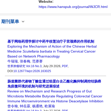
播、分享和讨论肿瘤研究领域内不同方向问题
Website:
与发展的交流平台。
https://www.hanspub.org/journal/WJCR.html
期刊菜单
基于网络药理学探讨中药半枝莲治疗子宫颈癌的作用机制
Exploring the Mechanism of Action of the Chinese Herbal
Medicine
Scutellaria barbata
in Treating Cervical Cancer
Based on Network Pharmacology
牛瑞瑞
,
张春梅
,
范赛赛
世界肿瘤研究
Vol.16 No.3
, July 29 2026,
PDF
,
DOI:
10.12677/wjcr.2026.163025
肠道菌群代谢物丁酸盐通过组蛋白去乙酰化酶抑制调控结肠癌
免疫微环境的机制与研究进展综述
Review on Mechanism and Research Progress of Gut
Microbiota Metabolite Butyrate Regulating Colorectal Cancer
Immune Microenvironment via Histone Deacetylase Inhibition
曾令翰
,
钟岳霖
,
杨通艳
,
欧展瑜