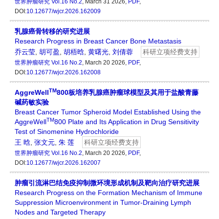
世界肿瘤研究
Vol.16 No.2
, March 31 2026,
PDF
,
DOI:
10.12677/wjcr.2026.162009
乳腺癌骨转移的研究进展
Research Progress in Breast Cancer Bone Metastasis
乔云莹
,
胡可盈
,
胡梧晗
,
黄曙光
,
刘倩蓉
科研立项经费支持
世界肿瘤研究
Vol.16 No.2
, March 20 2026,
PDF
,
DOI:
10.12677/wjcr.2026.162008
TM
AggreWell
800板培养乳腺癌肿瘤球模型及其用于盐酸青藤
碱药敏实验
Breast Cancer Tumor Spheroid Model Established Using the
TM
AggreWell
800 Plate and Its Application in Drug Sensitivity
Test of Sinomenine Hydrochloride
王 晗
,
张文元
,
朱 莲
科研立项经费支持
世界肿瘤研究
Vol.16 No.2
, March 20 2026,
PDF
,
DOI:
10.12677/wjcr.2026.162007
肿瘤引流淋巴结免疫抑制微环境形成机制及靶向治疗研究进展
Research Progress on the Formation Mechanism of Immune
Suppression Microenvironment in Tumor-Draining Lymph
Nodes and Targeted Therapy