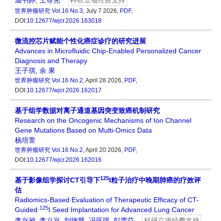
温书婷
,
王尊宪
科研立项经费支持
世界肿瘤研究
Vol.16 No.3
, July 7 2026,
PDF
,
DOI:
10.12677/wjcr.2026.163018
微流控芯片赋能个性化癌症诊疗的研究进展
Advances in Microfluidic Chip-Enabled Personalized Cancer
Diagnosis and Therapy
王子琪
,
余 果
世界肿瘤研究
Vol.16 No.2
, April 28 2026,
PDF
,
DOI:
10.12677/wjcr.2026.162017
基于组学数据对离子通道基因突变致癌机制研究
Research on the Oncogenic Mechanisms of Ion Channel
Gene Mutations Based on Multi-Omics Data
杨培萱
世界肿瘤研究
Vol.16 No.2
, April 20 2026,
PDF
,
DOI:
10.12677/wjcr.2026.162016
125
基于影像组学探讨CT引导下
I粒子治疗中晚期肺癌的疗效评
估
Radiomics-Based Evaluation of Therapeutic Efficacy of CT-
125
Guided
I Seed Implantation for Advanced Lung Cancer
李兴昶
,
李义兴
,
刘德慧
,
冯亚琪
,
彭雪芬
科研立项经费支持