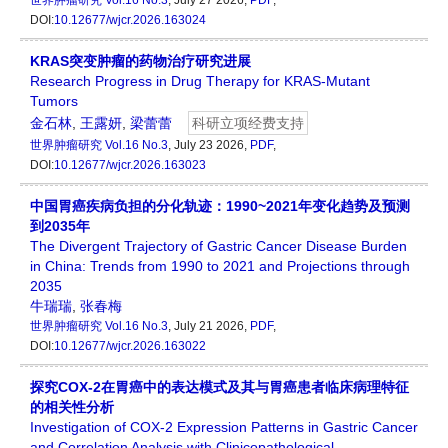
世界肿瘤研究
Vol.16 No.3
, July 27 2026,
PDF
,
DOI:
10.12677/wjcr.2026.163024
KRAS突变肿瘤的药物治疗研究进展
Research Progress in Drug Therapy for KRAS-Mutant
Tumors
金石林
,
王露妍
,
梁蕾蕾
科研立项经费支持
世界肿瘤研究
Vol.16 No.3
, July 23 2026,
PDF
,
DOI:
10.12677/wjcr.2026.163023
中国胃癌疾病负担的分化轨迹：1990~2021年变化趋势及预测
到2035年
The Divergent Trajectory of Gastric Cancer Disease Burden
in China: Trends from 1990 to 2021 and Projections through
2035
牛瑞瑞
,
张春梅
世界肿瘤研究
Vol.16 No.3
, July 21 2026,
PDF
,
DOI:
10.12677/wjcr.2026.163022
探究COX-2在胃癌中的表达模式及其与胃癌患者临床病理特征
的相关性分析
Investigation of COX-2 Expression Patterns in Gastric Cancer
and Correlation Analysis with Clinicopathological