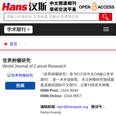
学术期刊
切
换
导
首页
航
世界肿瘤研究
World Journal of Cancer Research
《世界肿瘤研究》系“RCCSE中文OA核心学术
期刊”，是一本开放获取、关注肿瘤研究领域最
新进展的国际中文期刊，主要刊登有关肿瘤免
投稿
疫学、肿瘤病因学、肿瘤病理学等领域的论
ISSN Print:
2164-9049
文，反映国内外该领域的最新研究动态。本刊
ISSN Online:
2164-9057
支持思想创新、学术创新，倡导科学，繁荣学
术，集学术性、思想性为一体，旨在给世界范
编辑邮箱:
wjcr@hanspub.org
微信号：
围内的科学家、学者、科研人员提供一个传
hansi-huang