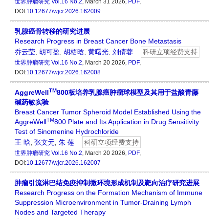
世界肿瘤研究
Vol.16 No.2
, March 31 2026,
PDF
,
DOI:
10.12677/wjcr.2026.162009
乳腺癌骨转移的研究进展
Research Progress in Breast Cancer Bone Metastasis
乔云莹
,
胡可盈
,
胡梧晗
,
黄曙光
,
刘倩蓉
科研立项经费支持
世界肿瘤研究
Vol.16 No.2
, March 20 2026,
PDF
,
DOI:
10.12677/wjcr.2026.162008
TM
AggreWell
800板培养乳腺癌肿瘤球模型及其用于盐酸青藤
碱药敏实验
Breast Cancer Tumor Spheroid Model Established Using the
TM
AggreWell
800 Plate and Its Application in Drug Sensitivity
Test of Sinomenine Hydrochloride
王 晗
,
张文元
,
朱 莲
科研立项经费支持
世界肿瘤研究
Vol.16 No.2
, March 20 2026,
PDF
,
DOI:
10.12677/wjcr.2026.162007
肿瘤引流淋巴结免疫抑制微环境形成机制及靶向治疗研究进展
Research Progress on the Formation Mechanism of Immune
Suppression Microenvironment in Tumor-Draining Lymph
Nodes and Targeted Therapy