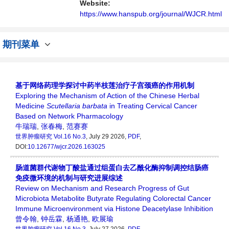
播、分享和讨论肿瘤研究领域内不同方向问题
Website:
与发展的交流平台。
https://www.hanspub.org/journal/WJCR.html
期刊菜单
基于网络药理学探讨中药半枝莲治疗子宫颈癌的作用机制
Exploring the Mechanism of Action of the Chinese Herbal
Medicine
Scutellaria barbata
in Treating Cervical Cancer
Based on Network Pharmacology
牛瑞瑞
,
张春梅
,
范赛赛
世界肿瘤研究
Vol.16 No.3
, July 29 2026,
PDF
,
DOI:
10.12677/wjcr.2026.163025
肠道菌群代谢物丁酸盐通过组蛋白去乙酰化酶抑制调控结肠癌
免疫微环境的机制与研究进展综述
Review on Mechanism and Research Progress of Gut
Microbiota Metabolite Butyrate Regulating Colorectal Cancer
Immune Microenvironment via Histone Deacetylase Inhibition
曾令翰
,
钟岳霖
,
杨通艳
,
欧展瑜