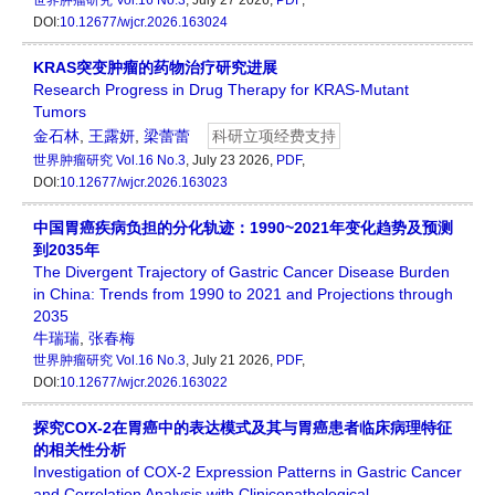
世界肿瘤研究
Vol.16 No.3
, July 27 2026,
PDF
,
DOI:
10.12677/wjcr.2026.163024
KRAS突变肿瘤的药物治疗研究进展
Research Progress in Drug Therapy for KRAS-Mutant
Tumors
金石林
,
王露妍
,
梁蕾蕾
科研立项经费支持
世界肿瘤研究
Vol.16 No.3
, July 23 2026,
PDF
,
DOI:
10.12677/wjcr.2026.163023
中国胃癌疾病负担的分化轨迹：1990~2021年变化趋势及预测
到2035年
The Divergent Trajectory of Gastric Cancer Disease Burden
in China: Trends from 1990 to 2021 and Projections through
2035
牛瑞瑞
,
张春梅
世界肿瘤研究
Vol.16 No.3
, July 21 2026,
PDF
,
DOI:
10.12677/wjcr.2026.163022
探究COX-2在胃癌中的表达模式及其与胃癌患者临床病理特征
的相关性分析
Investigation of COX-2 Expression Patterns in Gastric Cancer
and Correlation Analysis with Clinicopathological