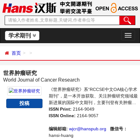
学术期刊
切
换
导
首页
航
世界肿瘤研究
World Journal of Cancer Research
《世界肿瘤研究》系“RCCSE中文OA核心学术
期刊”，是一本开放获取、关注肿瘤研究领域最
新进展的国际中文期刊，主要刊登有关肿瘤免
投稿
疫学、肿瘤病因学、肿瘤病理学等领域的论
ISSN Print:
2164-9049
文，反映国内外该领域的最新研究动态。本刊
ISSN Online:
2164-9057
支持思想创新、学术创新，倡导科学，繁荣学
术，集学术性、思想性为一体，旨在给世界范
编辑邮箱:
wjcr@hanspub.org
微信号：
围内的科学家、学者、科研人员提供一个传
hansi-huang