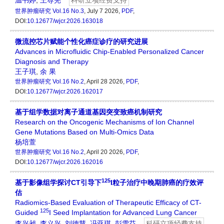
温书婷
,
王尊宪
科研立项经费支持
世界肿瘤研究
Vol.16 No.3
, July 7 2026,
PDF
,
DOI:
10.12677/wjcr.2026.163018
微流控芯片赋能个性化癌症诊疗的研究进展
Advances in Microfluidic Chip-Enabled Personalized Cancer
Diagnosis and Therapy
王子琪
,
余 果
世界肿瘤研究
Vol.16 No.2
, April 28 2026,
PDF
,
DOI:
10.12677/wjcr.2026.162017
基于组学数据对离子通道基因突变致癌机制研究
Research on the Oncogenic Mechanisms of Ion Channel
Gene Mutations Based on Multi-Omics Data
杨培萱
世界肿瘤研究
Vol.16 No.2
, April 20 2026,
PDF
,
DOI:
10.12677/wjcr.2026.162016
125
基于影像组学探讨CT引导下
I粒子治疗中晚期肺癌的疗效评
估
Radiomics-Based Evaluation of Therapeutic Efficacy of CT-
125
Guided
I Seed Implantation for Advanced Lung Cancer
李兴昶
,
李义兴
,
刘德慧
,
冯亚琪
,
彭雪芬
科研立项经费支持