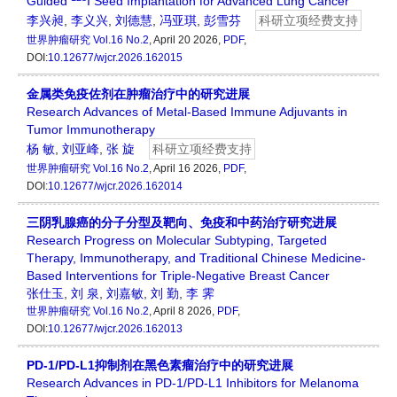
Guided
I Seed Implantation for Advanced Lung Cancer
李兴昶
,
李义兴
,
刘德慧
,
冯亚琪
,
彭雪芬
科研立项经费支持
世界肿瘤研究
Vol.16 No.2
, April 20 2026,
PDF
,
DOI:
10.12677/wjcr.2026.162015
金属类免疫佐剂在肿瘤治疗中的研究进展
Research Advances of Metal-Based Immune Adjuvants in
Tumor Immunotherapy
杨 敏
,
刘亚峰
,
张 旋
科研立项经费支持
世界肿瘤研究
Vol.16 No.2
, April 16 2026,
PDF
,
DOI:
10.12677/wjcr.2026.162014
三阴乳腺癌的分子分型及靶向、免疫和中药治疗研究进展
Research Progress on Molecular Subtyping, Targeted
Therapy, Immunotherapy, and Traditional Chinese Medicine-
Based Interventions for Triple-Negative Breast Cancer
张仕玉
,
刘 泉
,
刘嘉敏
,
刘 勤
,
李 霁
世界肿瘤研究
Vol.16 No.2
, April 8 2026,
PDF
,
DOI:
10.12677/wjcr.2026.162013
PD-1/PD-L1抑制剂在黑色素瘤治疗中的研究进展
Research Advances in PD-1/PD-L1 Inhibitors for Melanoma