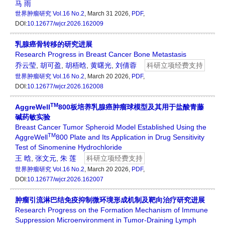
马 雨
世界肿瘤研究
Vol.16 No.2
, March 31 2026,
PDF
,
DOI:
10.12677/wjcr.2026.162009
乳腺癌骨转移的研究进展
Research Progress in Breast Cancer Bone Metastasis
乔云莹
,
胡可盈
,
胡梧晗
,
黄曙光
,
刘倩蓉
科研立项经费支持
世界肿瘤研究
Vol.16 No.2
, March 20 2026,
PDF
,
DOI:
10.12677/wjcr.2026.162008
TM
AggreWell
800板培养乳腺癌肿瘤球模型及其用于盐酸青藤
碱药敏实验
Breast Cancer Tumor Spheroid Model Established Using the
TM
AggreWell
800 Plate and Its Application in Drug Sensitivity
Test of Sinomenine Hydrochloride
王 晗
,
张文元
,
朱 莲
科研立项经费支持
世界肿瘤研究
Vol.16 No.2
, March 20 2026,
PDF
,
DOI:
10.12677/wjcr.2026.162007
肿瘤引流淋巴结免疫抑制微环境形成机制及靶向治疗研究进展
Research Progress on the Formation Mechanism of Immune
Suppression Microenvironment in Tumor-Draining Lymph