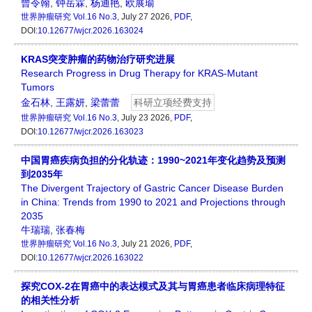
曾令翰
,
钟岳霖
,
杨通艳
,
欧展瑜
世界肿瘤研究
Vol.16 No.3
, July 27 2026,
PDF
,
DOI:
10.12677/wjcr.2026.163024
KRAS突变肿瘤的药物治疗研究进展
Research Progress in Drug Therapy for KRAS-Mutant
Tumors
金石林
,
王露妍
,
梁蕾蕾
科研立项经费支持
世界肿瘤研究
Vol.16 No.3
, July 23 2026,
PDF
,
DOI:
10.12677/wjcr.2026.163023
中国胃癌疾病负担的分化轨迹：1990~2021年变化趋势及预测
到2035年
The Divergent Trajectory of Gastric Cancer Disease Burden
in China: Trends from 1990 to 2021 and Projections through
2035
牛瑞瑞
,
张春梅
世界肿瘤研究
Vol.16 No.3
, July 21 2026,
PDF
,
DOI:
10.12677/wjcr.2026.163022
探究COX-2在胃癌中的表达模式及其与胃癌患者临床病理特征
的相关性分析