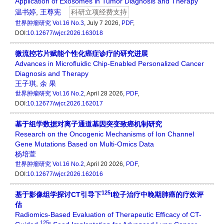
Application of Exosomes in Tumor Diagnosis and Therapy
温书婷
,
王尊宪
科研立项经费支持
世界肿瘤研究
Vol.16 No.3
, July 7 2026,
PDF
,
DOI:
10.12677/wjcr.2026.163018
微流控芯片赋能个性化癌症诊疗的研究进展
Advances in Microfluidic Chip-Enabled Personalized Cancer
Diagnosis and Therapy
王子琪
,
余 果
世界肿瘤研究
Vol.16 No.2
, April 28 2026,
PDF
,
DOI:
10.12677/wjcr.2026.162017
基于组学数据对离子通道基因突变致癌机制研究
Research on the Oncogenic Mechanisms of Ion Channel
Gene Mutations Based on Multi-Omics Data
杨培萱
世界肿瘤研究
Vol.16 No.2
, April 20 2026,
PDF
,
DOI:
10.12677/wjcr.2026.162016
125
基于影像组学探讨CT引导下
I粒子治疗中晚期肺癌的疗效评
估
Radiomics-Based Evaluation of Therapeutic Efficacy of CT-
125