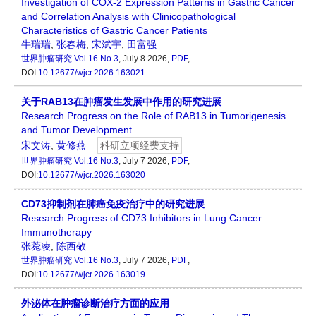
Investigation of COX-2 Expression Patterns in Gastric Cancer
and Correlation Analysis with Clinicopathological
Characteristics of Gastric Cancer Patients
牛瑞瑞
,
张春梅
,
宋斌宇
,
田富强
世界肿瘤研究
Vol.16 No.3
, July 8 2026,
PDF
,
DOI:
10.12677/wjcr.2026.163021
关于RAB13在肿瘤发生发展中作用的研究进展
Research Progress on the Role of RAB13 in Tumorigenesis
and Tumor Development
宋文涛
,
黄修燕
科研立项经费支持
世界肿瘤研究
Vol.16 No.3
, July 7 2026,
PDF
,
DOI:
10.12677/wjcr.2026.163020
CD73抑制剂在肺癌免疫治疗中的研究进展
Research Progress of CD73 Inhibitors in Lung Cancer
Immunotherapy
张菀凌
,
陈西敬
世界肿瘤研究
Vol.16 No.3
, July 7 2026,
PDF
,
DOI:
10.12677/wjcr.2026.163019
外泌体在肿瘤诊断治疗方面的应用