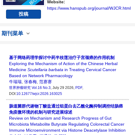
播、分享和讨论肿瘤研究领域内不同方向问题
Website:
与发展的交流平台。
https://www.hanspub.org/journal/WJCR.html
投稿
期刊菜单
基于网络药理学探讨中药半枝莲治疗子宫颈癌的作用机制
Exploring the Mechanism of Action of the Chinese Herbal
Medicine
Scutellaria barbata
in Treating Cervical Cancer
Based on Network Pharmacology
牛瑞瑞
,
张春梅
,
范赛赛
世界肿瘤研究
Vol.16 No.3
, July 29 2026,
PDF
,
DOI:
10.12677/wjcr.2026.163025
肠道菌群代谢物丁酸盐通过组蛋白去乙酰化酶抑制调控结肠癌
免疫微环境的机制与研究进展综述
Review on Mechanism and Research Progress of Gut
Microbiota Metabolite Butyrate Regulating Colorectal Cancer
Immune Microenvironment via Histone Deacetylase Inhibition