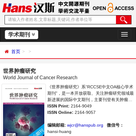
学术期刊
切
换
导
首页
航
世界肿瘤研究
World Journal of Cancer Research
《世界肿瘤研究》系“RCCSE中文OA核心学术
期刊”，是一本开放获取、关注肿瘤研究领域最
新进展的国际中文期刊，主要刊登有关肿瘤免
疫学、肿瘤病因学、肿瘤病理学等领域的论
ISSN Print:
2164-9049
文，反映国内外该领域的最新研究动态。本刊
ISSN Online:
2164-9057
支持思想创新、学术创新，倡导科学，繁荣学
术，集学术性、思想性为一体，旨在给世界范
编辑邮箱:
wjcr@hanspub.org
微信号：
围内的科学家、学者、科研人员提供一个传
hansi-huang