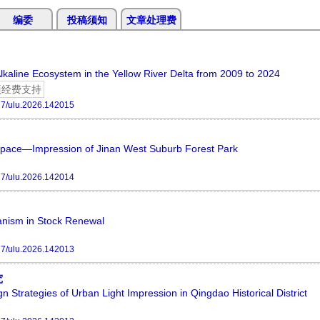
编委
投稿须知
文章处理费
Alkaline Ecosystem in the Yellow River Delta from 2009 to 2024
项经费支持
7/ulu.2026.142015
Space—Impression of Jinan West Suburb Forest Park
7/ulu.2026.142014
anism in Stock Renewal
7/ulu.2026.142013
究
Strategies of Urban Light Impression in Qingdao Historical District