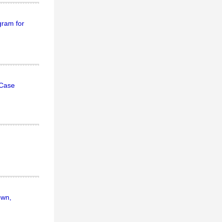
gram for
 Case
own,