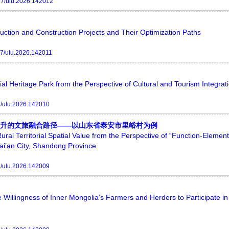
7/ulu.2026.142012
duction and Construction Projects and Their Optimization Paths
7/ulu.2026.142011
l Heritage Park from the Perspective of Cultural and Tourism Integrat
/ulu.2026.142010
值提升的文旅融合路径——以山东省泰安市里峪村为例
ural Territorial Spatial Value from the Perspective of “Function-Element
ai’an City, Shandong Province
/ulu.2026.142009
 Willingness of Inner Mongolia’s Farmers and Herders to Participate in