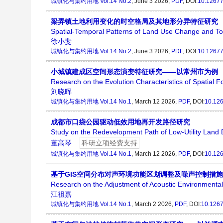
城镇化与集约用地
Vol.14 No.2
, June 3 2026,
PDF
, DOI:
10.12677
梁弄镇土地利用变化的时空格局及其地形分异特征研究
Spatial-Temporal Patterns of Land Use Change and Top
徐小斐
城镇化与集约用地
Vol.14 No.2
, June 3 2026,
PDF
, DOI:
10.12677
小城镇建成区空间形态演变特征研究——以常州市为例
Research on the Evolution Characteristics of Spatial
刘晓晖
城镇化与集约用地
Vol.14 No.1
, March 12 2026,
PDF
, DOI:
10.126
成都市口袋公园驱动低效用地再开发路径研究
Study on the Redevelopment Path of Low-Utility Land
董高琴
科研立项经费支持
城镇化与集约用地
Vol.14 No.1
, March 12 2026,
PDF
, DOI:
10.126
基于GIS空间分布对声环境功能区划调整及噪声控制措
Research on the Adjustment of Acoustic Environmental
江祖嘉
城镇化与集约用地
Vol.14 No.1
, March 2 2026,
PDF
, DOI:
10.1267