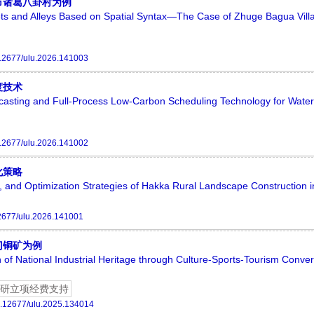
市诸葛八卦村为例
reets and Alleys Based on Spatial Syntax—The Case of Zhuge Bagua Vill
12677/ulu.2026.141003
度技术
asting and Full-Process Low-Carbon Scheduling Technology for Water
12677/ulu.2026.141002
化策略
es, and Optimization Strategies of Hakka Rural Landscape Construction 
2677/ulu.2026.141001
门铜矿为例
n of National Industrial Heritage through Culture-Sports-Tourism Con
研立项经费支持
.12677/ulu.2025.134014