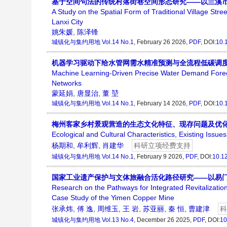
基于空间句法的传统村落街巷空间形态研究——以兰溪
A Study on the Spatial Form of Traditional Village St
Lanxi City
姚朱媛
,
陈泽锋
城镇化与集约用地
Vol.14 No.1
, February 26 2026,
PDF
, DOI:
10.
机器学习驱动下给水管网需水精准预测与全流程低碳调
Machine Learning-Driven Precise Water Demand Forec
Networks
蒙延娟
,
唐显治
,
董 堃
城镇化与集约用地
Vol.14 No.1
, February 14 2026,
PDF
, DOI:
10.
梅州客家乡村景观营造的生态文化特征、现存问题及优
Ecological and Cultural Characteristics, Existing Issu
杨期和
,
牟利辉
,
肖建华
科研立项经费支持
城镇化与集约用地
Vol.14 No.1
, February 9 2026,
PDF
, DOI:
10.1
国家工业遗产保护与文体旅融合活化路径研究——以易
Research on the Pathways for Integrated Revitalizatio
Case Study of the Yimen Copper Mine
张承炜
,
傅 逸
,
周维玉
,
王 岩
,
苏亚丽
,
秦 恒
,
曹建津
科
城镇化与集约用地
Vol.13 No.4
, December 26 2025,
PDF
, DOI:
10