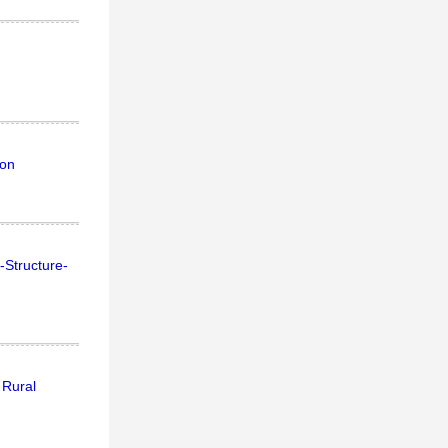
ion
-Structure-
 Rural