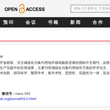
预 印
会 议
书 籍
新 闻
合 作
se
开放获取、关注城镇化与集约用地学领域最新进展的国际中文期刊，反映
生产实践中的应用成果，主要刊登城镇化与集约用地学方面的学术论文、
术创新，倡导科学，繁荣学术，集学术性、思想性、实践性为一体，旨在
供一个传播、分享和讨论城镇化与集约用地学领域内不同方向问题与发展的交
微信号：
hans-204
ub.org/journal/ULU.html