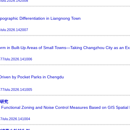
/ulu.2026.142008
ographic Differentiation in Liangnong Town
/ulu.2026.142007
 Form in Built-Up Areas of Small Towns—Taking Changzhou City as an E
77/ulu.2026.141006
 Driven by Pocket Parks in Chengdu
77/ulu.2026.141005
施研究
 Functional Zoning and Noise Control Measures Based on GIS Spatial D
7/ulu.2026.141004