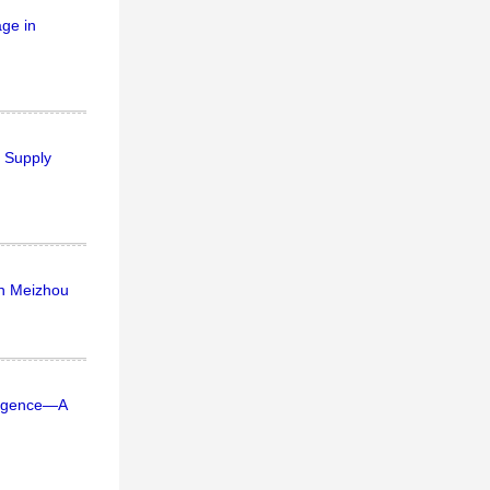
age in
 Supply
in Meizhou
vergence—A