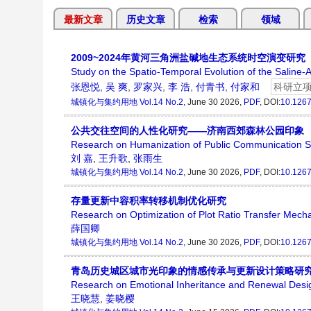
最新文章
历史文章
检索
领域
2009~2024年黄河三角洲盐碱地生态系统时空演变研究
Study on the Spatio-Temporal Evolution of the Saline-
张恩悦
,
吴 爽
,
罗家兴
,
李 浩
,
付青书
,
付家和
科研立
城镇化与集约用地
Vol.14 No.2
, June 30 2026,
PDF
, DOI:
10.1267
公共交往空间的人性化研究——济南西郊森林公园印象
Research on Humanization of Public Communication 
刘 嘉
,
王升歌
,
张雨生
城镇化与集约用地
Vol.14 No.2
, June 30 2026,
PDF
, DOI:
10.1267
存量更新中容积率转移机制优化研究
Research on Optimization of Plot Ratio Transfer Mech
薛国卿
城镇化与集约用地
Vol.14 No.2
, June 30 2026,
PDF
, DOI:
10.1267
青岛历史城区城市光印象的情感传承与更新设计策略研
Research on Emotional Inheritance and Renewal Design 
王晓慧
,
姜晓樱