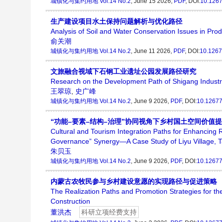
城镇化与集约用地
Vol.14 No.2
, June 15 2026,
PDF
, DOI:
10.1267
生产建设项目水土保持问题解析与优化路径
Analysis of Soil and Water Conservation Issues in Pro
俞关潮
城镇化与集约用地
Vol.14 No.2
, June 11 2026,
PDF
, DOI:
10.1267
文旅融合视域下石钢工业遗址公园发展路径研究
Research on the Development Path of Shigang Industria
王翠琼
,
史广峰
城镇化与集约用地
Vol.14 No.2
, June 9 2026,
PDF
, DOI:
10.12677
“功能–要素–结构–治理”协同视角下乡村国土空间价
Cultural and Tourism Integration Paths for Enhancing R
Governance” Synergy—A Case Study of Liyu Village, T
朱贝玉
城镇化与集约用地
Vol.14 No.2
, June 9 2026,
PDF
, DOI:
10.12677
内蒙古农牧民参与乡村建设意愿的实现路径与促进策略
The Realization Paths and Promotion Strategies for the
Construction
董洪杰
科研立项经费支持