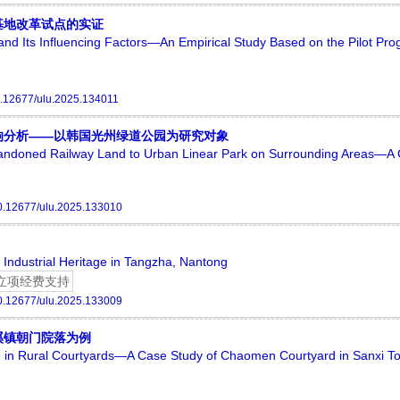
基地改革试点的实证
nd Its Influencing Factors—An Empirical Study Based on the Pilot Pro
.12677/ulu.2025.134011
响分析——以韩国光州绿道公园为研究对象
Abandoned Railway Land to Urban Linear Park on Surrounding Areas—A
0.12677/ulu.2025.133010
f Industrial Heritage in Tangzha, Nantong
立项经费支持
0.12677/ulu.2025.133009
溪镇朝门院落为例
e in Rural Courtyards—A Case Study of Chaomen Courtyard in Sanxi T