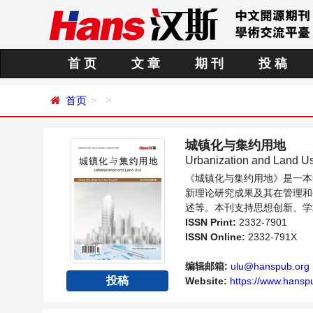
首 页
文 章
期 刊
投 稿
首页
城镇化与集约用地
Urbanization and Land U
《城镇化与集约用地》是一本
新理论研究成果及其在管理和
述等。本刊支持思想创新、学
的科学家、学者、科研人员提
ISSN Print:
2332-7901
ISSN Online:
2332-791X
编辑邮箱:
ulu@hanspub.org
投稿
Website:
https://www.hansp