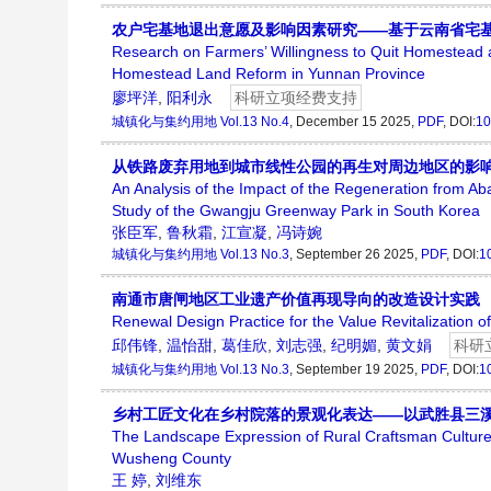
农户宅基地退出意愿及影响因素研究——基于云南省宅
Research on Farmers’ Willingness to Quit Homestead a
Homestead Land Reform in Yunnan Province
廖坪洋
,
阳利永
科研立项经费支持
城镇化与集约用地
Vol.13 No.4
, December 15 2025,
PDF
, DOI:
10
从铁路废弃用地到城市线性公园的再生对周边地区的影
An Analysis of the Impact of the Regeneration from 
Study of the Gwangju Greenway Park in South Korea
张臣军
,
鲁秋霜
,
江宣凝
,
冯诗婉
城镇化与集约用地
Vol.13 No.3
, September 26 2025,
PDF
, DOI:
1
南通市唐闸地区工业遗产价值再现导向的改造设计实践
Renewal Design Practice for the Value Revitalization o
邱伟锋
,
温怡甜
,
葛佳欣
,
刘志强
,
纪明媚
,
黄文娟
科研
城镇化与集约用地
Vol.13 No.3
, September 19 2025,
PDF
, DOI:
1
乡村工匠文化在乡村院落的景观化表达——以武胜县三
The Landscape Expression of Rural Craftsman Cultur
Wusheng County
王 婷
,
刘维东