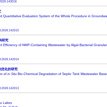
.2026.143016
究
nd Quantitative Evaluation System of the Whole Procedure in Groundwa
t.2026.142015
响研究
t Efficiency of NMP-Containing Wastewater by Algal-Bacterial Granula
t.2026.142014
能优化的研究
on of
i
n Situ
Bio-Chemical Degradation of Septic Tank Wastewater Base
t.2026.142013
eau Lakes