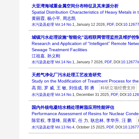
大亚湾海域重金属空间分布特征及其来源分析
Spatial Distribution Characteristics of Heavy Metals i
黄丽霞
,
杨小平
,
周志凯
水污染及处理
Vol.14 No.1
, January 12 2026,
PDF
, DOI:
10.12677
城镇污水处理设施“智能化”远程联网管理监控及维护控
Research and Application of “Intelligent” Remote Ne
Sewage Treatment Facilities
江祖嘉
,
孙义刚
水污染及处理
Vol.14 No.1
, January 7 2026,
PDF
, DOI:
10.12677/
天然气净化厂污水处理工艺改造研究
Study on the Modification of Treatment Process for the
高 阳
,
罗 威
,
王 敏
,
刘佳成
,
郭 勇
科研立项经费支持
水污染及处理
Vol.14 No.1
, December 31 2025,
PDF
, DOI:
10.126
国内外核电凝结水精处理树脂应用性能评估
Performance Assessment of Resins for Nuclear Conden
陈官权
,
李显锋
,
屈勇军
,
任 力
,
耿忠林
,
李华升
,
汪 鹏
水污染及处理
Vol.13 No.4
, October 15 2025,
PDF
, DOI:
10.12677