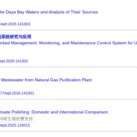
n the Daya Bay Waters and Analysis of Their Sources
/wpt.2026.141003
制系统研究与应用
tworked Management, Monitoring, and Maintenance Control System for 
wpt.2026.141002
 Wastewater from Natural Gas Purification Plant
77/wpt.2026.141001
sate Polishing: Domestic and International Comparison
科研立项经费支持
/wpt.2025.134015