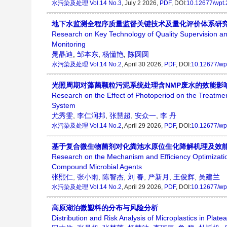
水污染及处理
Vol.14 No.3
, July 2 2026,
PDF
, DOI:
10.12677/wpt
地下水监测全程序质量监督关键技术及量化评价体系研
Research on Key Technology of Quality Supervision a
Monitoring
晁晶迪
,
邹本东
,
杨懂艳
,
陈圆圆
水污染及处理
Vol.14 No.2
, April 30 2026,
PDF
, DOI:
10.12677/wp
光照周期对藻菌颗粒污泥系统处理含NMP废水的效能影
Research on the Effect of Photoperiod on the Treatmen
System
尤秀雯
,
李仁润邦
,
张慧超
,
安众一
,
李 丹
水污染及处理
Vol.14 No.2
, April 29 2026,
PDF
, DOI:
10.12677/wp
基于复合微生物菌剂对化粪池水原位生化降解机理及效
Research on the Mechanism and Efficiency Optimizati
Compound Microbial Agents
张熙仁
,
张小雨
,
陈智杰
,
刘 春
,
严新月
,
王俊辉
,
吴建兰
水污染及处理
Vol.14 No.2
, April 29 2026,
PDF
, DOI:
10.12677/wp
高原湖泊微塑料的分布与风险分析
Distribution and Risk Analysis of Microplastics in Plat