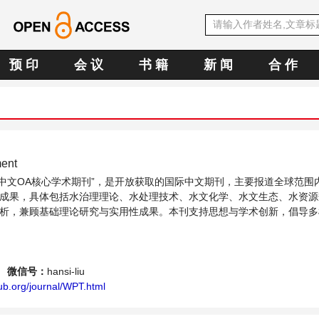
预 印
会 议
书 籍
新 闻
合 作
ment
SE中文OA核心学术期刊”，是开放获取的国际中文期刊，主要报道全球范围
成果，具体包括水治理理论、水处理技术、水文化学、水文生态、水资源
析，兼顾基础理论研究与实用性成果。本刊支持思想与学术创新，倡导多
科学家、学者、科研人员、环保人士提供一个传播、分享和讨论的交...
微信号：
hansi-liu
ub.org/journal/WPT.html