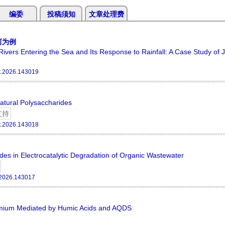
编委
投稿须知
文章处理费
河为例
 Rivers Entering the Sea and Its Response to Rainfall: A Case Study of 
t.2026.143019
atural Polysaccharides
支持
t.2026.143018
des in Electrocatalytic Degradation of Organic Wastewater
.2026.143017
omium Mediated by Humic Acids and AQDS