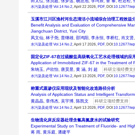
田太位
,
张员超
,
张梦莲
,
杨慧池
,
李珂辰
,
鲁 黎
,
杜近松
,
水污染及处理
Vol.14 No.2
, April 22 2026,
PDF
, DOI:
10.12677/wp
玉溪市江川区渔村河生态清洁小流域综合治理工程效益
Benefit Analysis and Evaluation of Comprehensive Man
Jiangchuan District, Yuxi City
凤文仙
,
林子尧
,
普继雄
,
邵鸿阳
,
李永恒
,
李桥红
,
肖文贤
水污染及处理
Vol.14 No.2
, April 17 2026,
PDF
, DOI:
10.12677/wp
固定化ZIF-67在过硫酸盐高级氧化工艺水处理领域的应
Application of Immobilized ZIF-67 in the Treatment of
朱纳玉
,
卢欣怡
,
唐昊昱
,
黄 涵
,
刘 超
科研立项经费支
水污染及处理
Vol.14 No.2
, April 13 2026,
PDF
, DOI:
10.12677/wp
称重式蒸渗仪应用现状及智能化改造路径分析
Analysis of Application Status and Intelligent Transfo
黄晶晶
,
章伟杰
,
吴宇博
,
陈凯文
科研立项经费支持
水污染及处理
Vol.14 No.2
, April 13 2026,
PDF
, DOI:
10.12677/wp
生物流化床反应器处理含氟高氮废水的试验研究
Experimental Study on Treatment of Fluoride- and Hig
蒋 雨
,
黄乐庭
,
潘建平