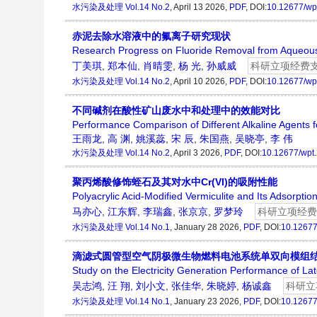
水污染及处理
Vol.14 No.2
, April 13 2026,
PDF
, DOI:
10.12677/wp
赤泥去除水溶液中的氟离子研究现状
Research Progress on Fluoride Removal from Aqueou
丁美琪
,
郑本仙
,
肖晴雯
,
杨 光
,
孙威威
科研立项经费
水污染及处理
Vol.14 No.2
, April 10 2026,
PDF
, DOI:
10.12677/wp
不同碱剂在酸性矿山废水中和处理中的效能对比
Performance Comparison of Different Alkaline Agents f
王雨龙
,
高 渊
,
姚溪蕊
,
宋 辰
,
朱国燕
,
吴晓亭
,
李 伟
水污染及处理
Vol.14 No.2
, April 3 2026,
PDF
, DOI:
10.12677/wpt
聚丙烯酸修饰蛭石及其对水中Cr(VI)的吸附性能
Polyacrylic Acid-Modified Vermiculite and Its Adsorpti
马亦心
,
江东辉
,
李瑞鑫
,
张京京
,
罗梦玲
科研立项经费
水污染及处理
Vol.14 No.1
, January 28 2026,
PDF
, DOI:
10.12677
滴滤式圆管型空气阴极微生物燃料电池系统单双向模组
Study on the Electricity Generation Performance of Late
吴志鸿
,
汪 翔
,
刘小文
,
张佳华
,
朱晓婷
,
杨诚鑫
科研立
水污染及处理
Vol.14 No.1
, January 23 2026,
PDF
, DOI:
10.12677