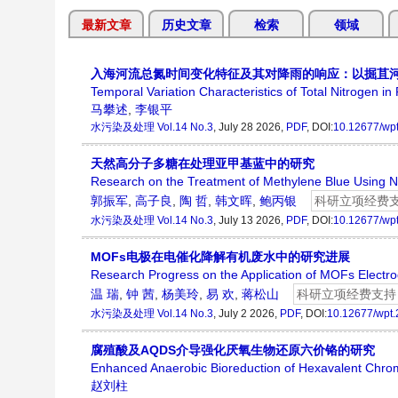
最新文章
历史文章
检索
领域
入海河流总氮时间变化特征及其对降雨的响应：以掘苴
Temporal Variation Characteristics of Total Nitrogen in
马攀述
,
李银平
水污染及处理
Vol.14 No.3
, July 28 2026,
PDF
, DOI:
10.12677/wp
天然高分子多糖在处理亚甲基蓝中的研究
Research on the Treatment of Methylene Blue Using N
郭振军
,
高子良
,
陶 哲
,
韩文晖
,
鲍丙银
科研立项经费
水污染及处理
Vol.14 No.3
, July 13 2026,
PDF
, DOI:
10.12677/wp
MOFs电极在电催化降解有机废水中的研究进展
Research Progress on the Application of MOFs Electro
温 瑞
,
钟 茜
,
杨美玲
,
易 欢
,
蒋松山
科研立项经费支持
水污染及处理
Vol.14 No.3
, July 2 2026,
PDF
, DOI:
10.12677/wpt
腐殖酸及AQDS介导强化厌氧生物还原六价铬的研究
Enhanced Anaerobic Bioreduction of Hexavalent Chr
赵刘柱