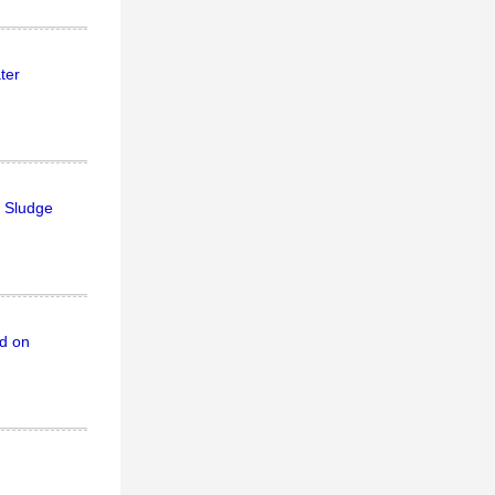
ter
r Sludge
d on