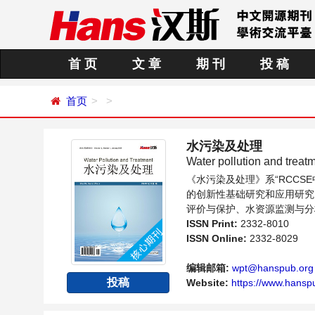
首 页
文 章
期 刊
投 稿
首页
水污染及处理
Water pollution and treat
《水污染及处理》系“RCC
的创新性基础研究和应用研究
评价与保护、水资源监测与分
谨态度，旨在给世界范围内的
ISSN Print:
2332-8010
ISSN Online:
2332-8029
编辑邮箱:
wpt@hanspub.org
投稿
Website:
https://www.hansp