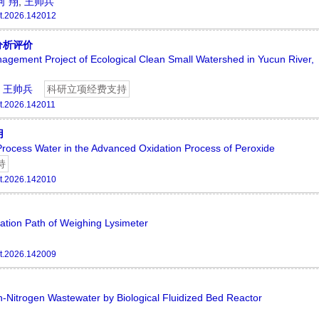
何 翔
,
王帅兵
t.2026.142012
分析评价
agement Project of Ecological Clean Small Watershed in Yucun River,
,
王帅兵
科研立项经费支持
t.2026.142011
用
 Process Water in the Advanced Oxidation Process of Peroxide
持
t.2026.142010
rmation Path of Weighing Lysimeter
t.2026.142009
h-Nitrogen Wastewater by Biological Fluidized Bed Reactor