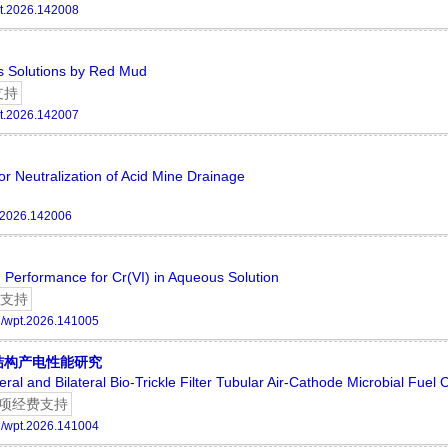
t.2026.142008
s Solutions by Red Mud
支持
t.2026.142007
or Neutralization of Acid Mine Drainage
.2026.142006
on Performance for Cr(VI) in Aqueous Solution
支持
/wpt.2026.141005
结构产电性能研究
ral and Bilateral Bio-Trickle Filter Tubular Air-Cathode Microbial Fuel C
项经费支持
/wpt.2026.141004