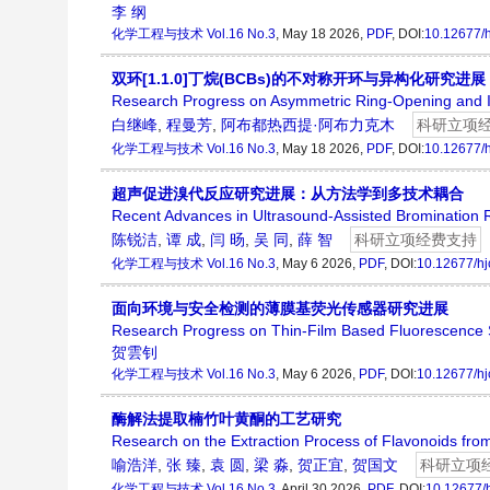
李 纲
化学工程与技术
Vol.16 No.3
, May 18 2026,
PDF
, DOI:
10.12677/
双环[1.1.0]丁烷(BCBs)的不对称开环与异构化研究进展
Research Progress on Asymmetric Ring-Opening and Is
白继峰
,
程曼芳
,
阿布都热西提·阿布力克木
科研立项
化学工程与技术
Vol.16 No.3
, May 18 2026,
PDF
, DOI:
10.12677/
超声促进溴代反应研究进展：从方法学到多技术耦合
Recent Advances in Ultrasound-Assisted Bromination 
陈锐洁
,
谭 成
,
闫 旸
,
吴 同
,
薛 智
科研立项经费支持
化学工程与技术
Vol.16 No.3
, May 6 2026,
PDF
, DOI:
10.12677/hj
面向环境与安全检测的薄膜基荧光传感器研究进展
Research Progress on Thin-Film Based Fluorescence S
贺雲钊
化学工程与技术
Vol.16 No.3
, May 6 2026,
PDF
, DOI:
10.12677/hj
酶解法提取楠竹叶黄酮的工艺研究
Research on the Extraction Process of Flavonoids f
喻浩洋
,
张 臻
,
袁 圆
,
梁 淼
,
贺正宜
,
贺国文
科研立项
化学工程与技术
Vol.16 No.3
, April 30 2026,
PDF
, DOI:
10.12677/