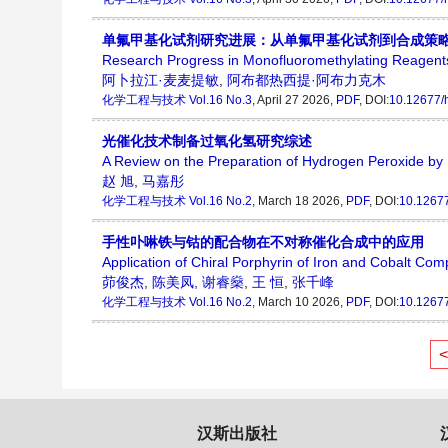
单氟甲基化试剂研究进展：从单氟甲基化试剂到合成策
Research Progress in Monofluoromethylating Reagents:
阿卜拉江·麦麦提敏
,
阿布都热西提·阿布力克木
化学工程与技术
Vol.16 No.3
, April 27 2026,
PDF
, DOI:
10.12677/
光催化技术制备过氧化氢研究综述
A Review on the Preparation of Hydrogen Peroxide by 
赵 旭
,
马嘉彤
化学工程与技术
Vol.16 No.2
, March 18 2026,
PDF
, DOI:
10.12677
手性卟啉铁与钴的配合物在不对称催化合成中的应用
Application of Chiral Porphyrin of Iron and Cobalt Com
茆俊杰
,
陈美凤
,
谢睿燊
,
王 恒
,
张千峰
化学工程与技术
Vol.16 No.2
, March 10 2026,
PDF
, DOI:
10.12677
汉斯出版社