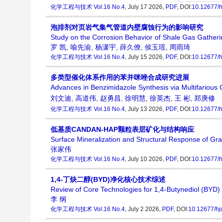
化学工程与技术
Vol.16 No.4
, July 17 2026,
PDF
, DOI:
10.12677/h
泡排剂对页岩气集气管道内壁腐蚀行为的影响研究
Study on the Corrosion Behavior of Shale Gas Gatheri
罗 凯
,
喻先渝
,
杨潇宇
,
薛久僚
,
侯玉瑶
,
周雨琦
化学工程与技术
Vol.16 No.4
, July 15 2026,
PDF
, DOI:
10.12677/h
多类型催化体系作用的苯并咪唑合成研究进展
Advances in Benzimidazole Synthesis via Multifarious 
刘文迪
,
高道伟
,
赵勇昌
,
徐明慧
,
徐英杰
,
王 彬
,
郑庚修
化学工程与技术
Vol.16 No.4
, July 13 2026,
PDF
, DOI:
10.12677/h
低基质CANDAN-HAP颗粒表层矿化与结构响应
Surface Mineralization and Structural Response of 
张家伟
化学工程与技术
Vol.16 No.4
, July 10 2026,
PDF
, DOI:
10.12677/h
1,4-丁炔二醇(BYD)净化核心技术综述
Review of Core Technologies for 1,4-Butynediol (BYD) P
李 纲
化学工程与技术
Vol.16 No.4
, July 2 2026,
PDF
, DOI:
10.12677/hj