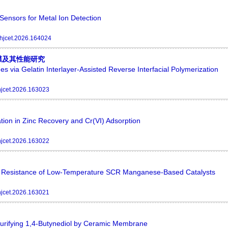
ensors for Metal Ion Detection
hjcet.2026.164024
膜及其性能研究
via Gelatin Interlayer-Assisted Reverse Interfacial Polymerization
hjcet.2026.163023
ation in Zinc Recovery and Cr(VI) Adsorption
hjcet.2026.163022
Resistance of Low-Temperature SCR Manganese-Based Catalysts
hjcet.2026.163021
urifying 1,4-Butynediol by Ceramic Membrane