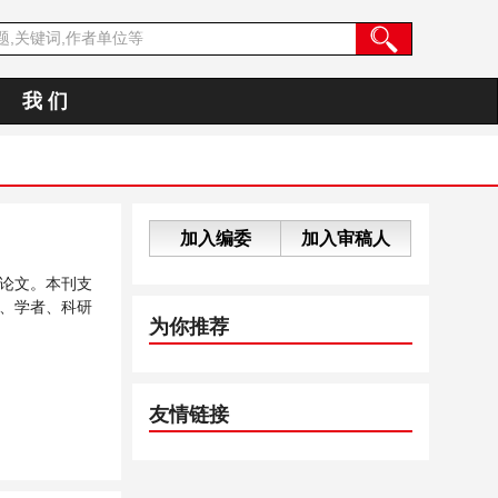
我 们
加入编委
加入审稿人
论文。本刊支
、学者、科研
为你推荐
友情链接