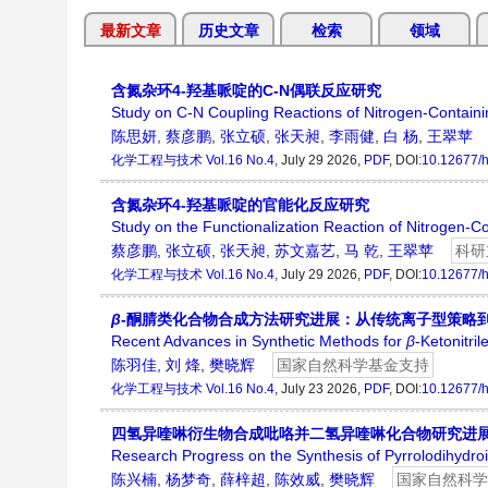
最新文章
历史文章
检索
领域
含氮杂环4-羟基哌啶的C-N偶联反应研究
Study on C-N Coupling Reactions of Nitrogen-Containi
陈思妍
,
蔡彦鹏
,
张立硕
,
张天昶
,
李雨健
,
白 杨
,
王翠苹
化学工程与技术
Vol.16 No.4
, July 29 2026,
PDF
, DOI:
10.12677/h
含氮杂环4-羟基哌啶的官能化反应研究
Study on the Functionalization Reaction of Nitrogen-C
蔡彦鹏
,
张立硕
,
张天昶
,
苏文嘉艺
,
马 乾
,
王翠苹
科研
化学工程与技术
Vol.16 No.4
, July 29 2026,
PDF
, DOI:
10.12677/h
β
-酮腈类化合物合成方法研究进展：从传统离子型策略
Recent Advances in Synthetic Methods for
β
-Ketonitri
陈羽佳
,
刘 烽
,
樊晓辉
国家自然科学基金支持
化学工程与技术
Vol.16 No.4
, July 23 2026,
PDF
, DOI:
10.12677/h
四氢异喹啉衍生物合成吡咯并二氢异喹啉化合物研究进
Research Progress on the Synthesis of Pyrrolodihydro
陈兴楠
,
杨梦奇
,
薛梓超
,
陈效威
,
樊晓辉
国家自然科学