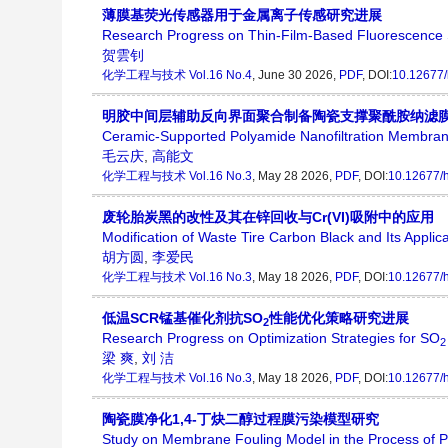
薄膜基荧光传感器用于金属离子传感研究进展
Research Progress on Thin-Film-Based Fluorescence S
贺雲钊
化学工程与技术
Vol.16 No.4
, June 30 2026,
PDF
, DOI:
10.12677/
明胶中间层辅助反向界面聚合制备陶瓷支撑聚酰胺纳滤
Ceramic-Supported Polyamide Nanofiltration Membranes 
毛云庆
,
高能文
化学工程与技术
Vol.16 No.3
, May 28 2026,
PDF
, DOI:
10.12677/
废轮胎炭黑的改性及其在锌回收与Cr(VI)吸附中的应用
Modification of Waste Tire Carbon Black and Its Applic
胡方圆
,
李爱民
化学工程与技术
Vol.16 No.3
, May 18 2026,
PDF
, DOI:
10.12677/
低温SCR锰基催化剂抗SO
性能优化策略研究进展
2
Research Progress on Optimization Strategies for SO
2
梁 爽
,
刘 洁
化学工程与技术
Vol.16 No.3
, May 18 2026,
PDF
, DOI:
10.12677/
陶瓷膜净化1,4-丁炔二醇过程膜污染模型研究
Study on Membrane Fouling Model in the Process of P