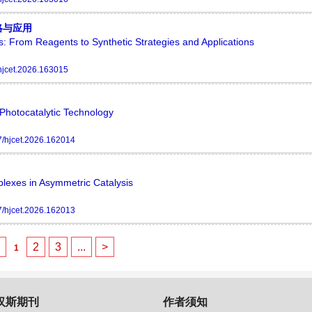
略与应用
 From Reagents to Synthetic Strategies and Applications
hjcet.2026.163015
Photocatalytic Technology
/hjcet.2026.162014
plexes in Asymmetric Catalysis
/hjcet.2026.162013
<
2
3
...
>
1
汉斯期刊
作者须知