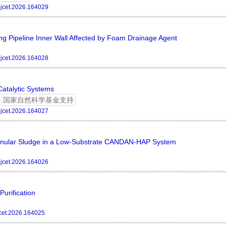
jcet.2026.164029
ng Pipeline Inner Wall Affected by Foam Drainage Agent
jcet.2026.164028
Catalytic Systems
国家自然科学基金支持
jcet.2026.164027
Granular Sludge in a Low-Substrate CANDAN-HAP System
jcet.2026.164026
urification
cet.2026.164025