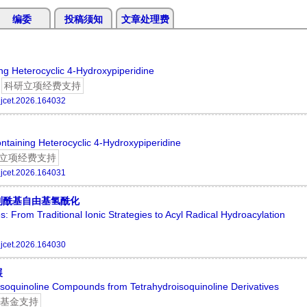
编委
投稿须知
文章处理费
ng Heterocyclic 4-Hydroxypiperidine
科研立项经费支持
jcet.2026.164032
ontaining Heterocyclic 4-Hydroxypiperidine
立项经费支持
jcet.2026.164031
到酰基自由基氢酰化
les: From Traditional Ionic Strategies to Acyl Radical Hydroacylation
jcet.2026.164030
展
isoquinoline Compounds from Tetrahydroisoquinoline Derivatives
基金支持