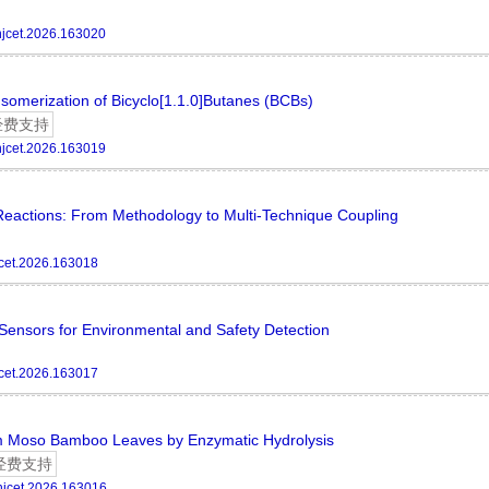
hjcet.2026.163020
omerization of Bicyclo[1.1.0]Butanes (BCBs)
经费支持
hjcet.2026.163019
Reactions: From Methodology to Multi-Technique Coupling
cet.2026.163018
ensors for Environmental and Safety Detection
cet.2026.163017
rom Moso Bamboo Leaves by Enzymatic Hydrolysis
经费支持
hjcet.2026.163016