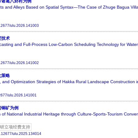
市诸葛八卦村为例
reets and Alleys Based on Spatial Syntax—The Case of Zhuge Bagua Vill
12677/ulu.2026.141003
度技术
asting and Full-Process Low-Carbon Scheduling Technology for Water
12677/ulu.2026.141002
化策略
es, and Optimization Strategies of Hakka Rural Landscape Construction 
2677/ulu.2026.141001
门铜矿为例
n of National Industrial Heritage through Culture-Sports-Tourism Con
研立项经费支持
.12677/ulu.2025.134014