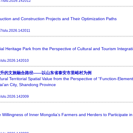
7/ulu.2026.142012
duction and Construction Projects and Their Optimization Paths
7/ulu.2026.142011
l Heritage Park from the Perspective of Cultural and Tourism Integrat
/ulu.2026.142010
值提升的文旅融合路径——以山东省泰安市里峪村为例
ural Territorial Spatial Value from the Perspective of “Function-Element
ai’an City, Shandong Province
/ulu.2026.142009
 Willingness of Inner Mongolia’s Farmers and Herders to Participate in