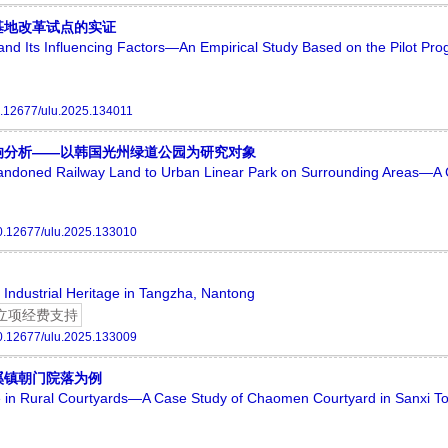
基地改革试点的实证
nd Its Influencing Factors—An Empirical Study Based on the Pilot Pro
.12677/ulu.2025.134011
响分析——以韩国光州绿道公园为研究对象
Abandoned Railway Land to Urban Linear Park on Surrounding Areas—A
0.12677/ulu.2025.133010
f Industrial Heritage in Tangzha, Nantong
立项经费支持
0.12677/ulu.2025.133009
溪镇朝门院落为例
e in Rural Courtyards—A Case Study of Chaomen Courtyard in Sanxi T