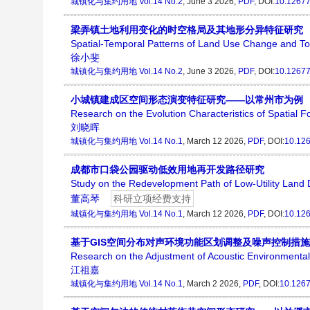
城镇化与集约用地
Vol.14 No.2
, June 3 2026,
PDF
, DOI:
10.12677
梁弄镇土地利用变化的时空格局及其地形分异特征研究
Spatial-Temporal Patterns of Land Use Change and Top
徐小斐
城镇化与集约用地
Vol.14 No.2
, June 3 2026,
PDF
, DOI:
10.12677
小城镇建成区空间形态演变特征研究——以常州市为例
Research on the Evolution Characteristics of Spatial
刘晓晖
城镇化与集约用地
Vol.14 No.1
, March 12 2026,
PDF
, DOI:
10.126
成都市口袋公园驱动低效用地再开发路径研究
Study on the Redevelopment Path of Low-Utility Land
董高琴
科研立项经费支持
城镇化与集约用地
Vol.14 No.1
, March 12 2026,
PDF
, DOI:
10.126
基于GIS空间分布对声环境功能区划调整及噪声控制措
Research on the Adjustment of Acoustic Environmental
江祖嘉
城镇化与集约用地
Vol.14 No.1
, March 2 2026,
PDF
, DOI:
10.1267