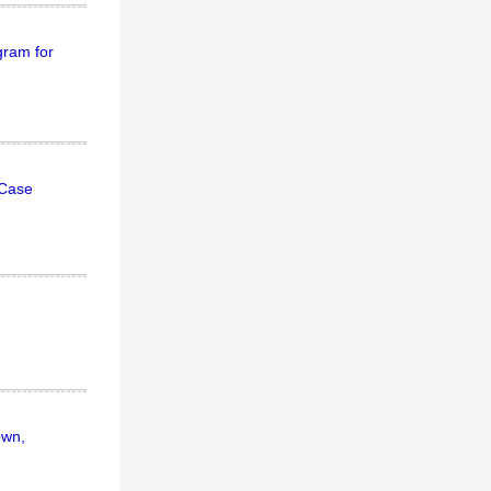
gram for
 Case
own,