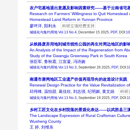
农户宅基地退出意愿及影响因素研究——基于云南省宅
Research on Farmers’ Willingness to Quit Homestead a
Homestead Land Reform in Yunnan Province
廖坪洋
,
阳利永
科研立项经费支持
城镇化与集约用地
Vol.13 No.4
, December 15 2025,
PDF
, DOI:
10
从铁路废弃用地到城市线性公园的再生对周边地区的影
An Analysis of the Impact of the Regeneration from 
Study of the Gwangju Greenway Park in South Korea
张臣军
,
鲁秋霜
,
江宣凝
,
冯诗婉
城镇化与集约用地
Vol.13 No.3
, September 26 2025,
PDF
, DOI:
1
南通市唐闸地区工业遗产价值再现导向的改造设计实践
Renewal Design Practice for the Value Revitalization o
邱伟锋
,
温怡甜
,
葛佳欣
,
刘志强
,
纪明媚
,
黄文娟
科研
城镇化与集约用地
Vol.13 No.3
, September 19 2025,
PDF
, DOI:
1
乡村工匠文化在乡村院落的景观化表达——以武胜县三
The Landscape Expression of Rural Craftsman Cultur
Wusheng County
王 婷
,
刘维东