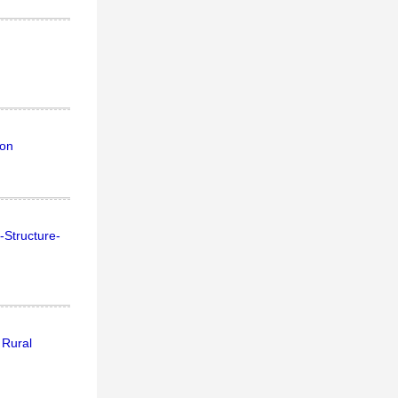
ion
-Structure-
 Rural