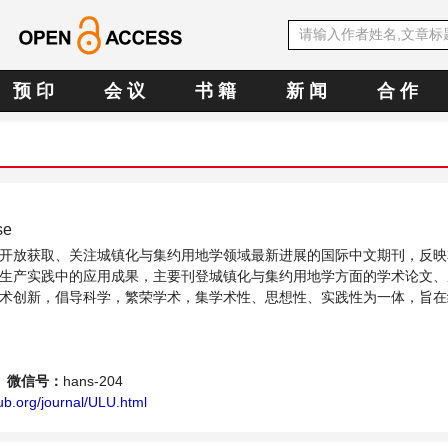
预 印
会 议
书 籍
新 闻
合 作
se
开放获取、关注城镇化与集约用地学领域最新进展的国际中文期刊，反映
生产实践中的应用成果，主要刊登城镇化与集约用地学方面的学术论文、
术创新，倡导科学，繁荣学术，集学术性、思想性、实践性为一体，旨在
供一个传播、分享和讨论城镇化与集约用地学领域内不同方向问题与发展的交
微信号：
hans-204
ub.org/journal/ULU.html