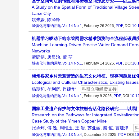
基于空间句法的传统村落街巷空间形态研究——以兰溪
A Study on the Spatial Form of Traditional Village St
Lanxi City
姚朱媛
,
陈泽锋
城镇化与集约用地
Vol.14 No.1
, February 26 2026,
PDF
, DOI:
10.
机器学习驱动下给水管网需水精准预测与全流程低碳调
Machine Learning-Driven Precise Water Demand Forec
Networks
蒙延娟
,
唐显治
,
董 堃
城镇化与集约用地
Vol.14 No.1
, February 14 2026,
PDF
, DOI:
10.
梅州客家乡村景观营造的生态文化特征、现存问题及优
Ecological and Cultural Characteristics, Existing Issu
杨期和
,
牟利辉
,
肖建华
科研立项经费支持
城镇化与集约用地
Vol.14 No.1
, February 9 2026,
PDF
, DOI:
10.1
国家工业遗产保护与文体旅融合活化路径研究——以易
Research on the Pathways for Integrated Revitalizatio
Case Study of the Yimen Copper Mine
张承炜
,
傅 逸
,
周维玉
,
王 岩
,
苏亚丽
,
秦 恒
,
曹建津
科
城镇化与集约用地
Vol.13 No.4
, December 26 2025,
PDF
, DOI:
10