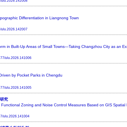
/ulu.2026.142008
ographic Differentiation in Liangnong Town
/ulu.2026.142007
 Form in Built-Up Areas of Small Towns—Taking Changzhou City as an E
77/ulu.2026.141006
 Driven by Pocket Parks in Chengdu
77/ulu.2026.141005
施研究
 Functional Zoning and Noise Control Measures Based on GIS Spatial D
7/ulu.2026.141004