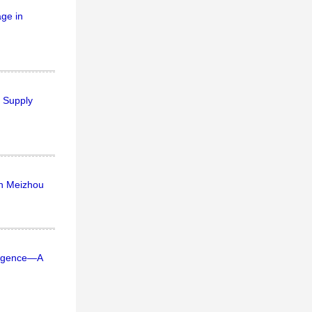
age in
 Supply
in Meizhou
vergence—A