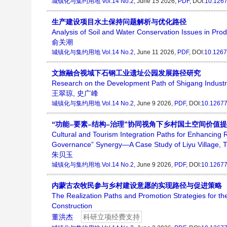
城镇化与集约用地
Vol.14 No.2
, June 15 2026,
PDF
, DOI:
10.1267
生产建设项目水土保持问题解析与优化路径
Analysis of Soil and Water Conservation Issues in Pro
俞关潮
城镇化与集约用地
Vol.14 No.2
, June 11 2026,
PDF
, DOI:
10.1267
文旅融合视域下石钢工业遗址公园发展路径研究
Research on the Development Path of Shigang Industria
王翠琼
,
史广峰
城镇化与集约用地
Vol.14 No.2
, June 9 2026,
PDF
, DOI:
10.12677
“功能–要素–结构–治理”协同视角下乡村国土空间价
Cultural and Tourism Integration Paths for Enhancing R
Governance” Synergy—A Case Study of Liyu Village, T
朱贝玉
城镇化与集约用地
Vol.14 No.2
, June 9 2026,
PDF
, DOI:
10.12677
内蒙古农牧民参与乡村建设意愿的实现路径与促进策略
The Realization Paths and Promotion Strategies for the
Construction
董洪杰
科研立项经费支持