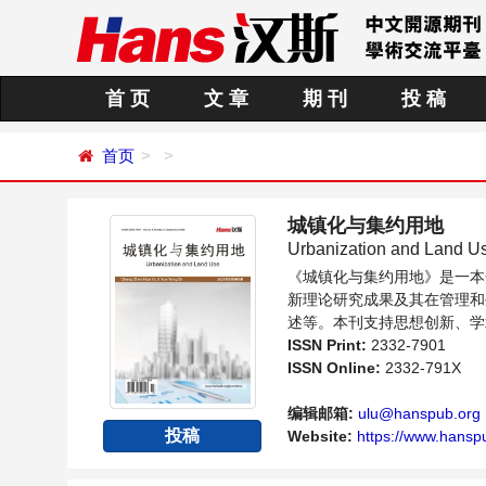
首 页
文 章
期 刊
投 稿
首页
城镇化与集约用地
Urbanization and Land U
《城镇化与集约用地》是一本
新理论研究成果及其在管理和
述等。本刊支持思想创新、学
的科学家、学者、科研人员提
ISSN Print:
2332-7901
ISSN Online:
2332-791X
编辑邮箱:
ulu@hanspub.org
投稿
Website:
https://www.hansp