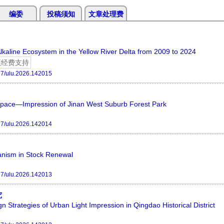
编委
投稿须知
文章处理费
Alkaline Ecosystem in the Yellow River Delta from 2009 to 2024
项经费支持
7/ulu.2026.142015
Space—Impression of Jinan West Suburb Forest Park
7/ulu.2026.142014
anism in Stock Renewal
7/ulu.2026.142013
究
Strategies of Urban Light Impression in Qingdao Historical District