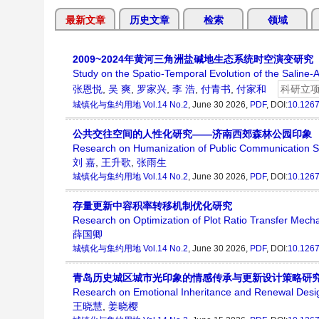
最新文章
历史文章
检索
领域
2009~2024年黄河三角洲盐碱地生态系统时空演变研究
Study on the Spatio-Temporal Evolution of the Saline-
张恩悦
,
吴 爽
,
罗家兴
,
李 浩
,
付青书
,
付家和
科研立
城镇化与集约用地
Vol.14 No.2
, June 30 2026,
PDF
, DOI:
10.1267
公共交往空间的人性化研究——济南西郊森林公园印象
Research on Humanization of Public Communication 
刘 嘉
,
王升歌
,
张雨生
城镇化与集约用地
Vol.14 No.2
, June 30 2026,
PDF
, DOI:
10.1267
存量更新中容积率转移机制优化研究
Research on Optimization of Plot Ratio Transfer Mech
薛国卿
城镇化与集约用地
Vol.14 No.2
, June 30 2026,
PDF
, DOI:
10.1267
青岛历史城区城市光印象的情感传承与更新设计策略研
Research on Emotional Inheritance and Renewal Design 
王晓慧
,
姜晓樱