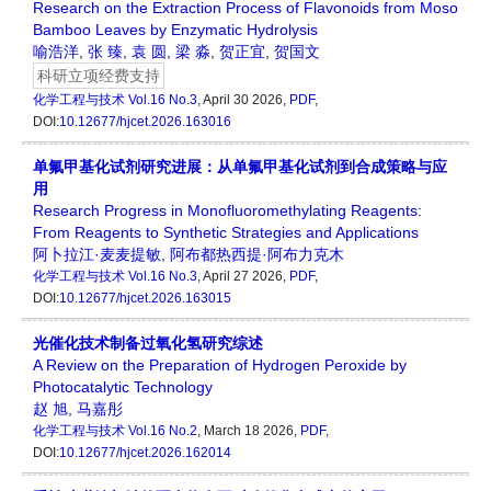
Research on the Extraction Process of Flavonoids from Moso
Bamboo Leaves by Enzymatic Hydrolysis
喻浩洋
,
张 臻
,
袁 圆
,
梁 淼
,
贺正宜
,
贺国文
科研立项经费支持
化学工程与技术
Vol.16 No.3
, April 30 2026,
PDF
,
DOI:
10.12677/hjcet.2026.163016
单氟甲基化试剂研究进展：从单氟甲基化试剂到合成策略与应
用
Research Progress in Monofluoromethylating Reagents:
From Reagents to Synthetic Strategies and Applications
阿卜拉江·麦麦提敏
,
阿布都热西提·阿布力克木
化学工程与技术
Vol.16 No.3
, April 27 2026,
PDF
,
DOI:
10.12677/hjcet.2026.163015
光催化技术制备过氧化氢研究综述
A Review on the Preparation of Hydrogen Peroxide by
Photocatalytic Technology
赵 旭
,
马嘉彤
化学工程与技术
Vol.16 No.2
, March 18 2026,
PDF
,
DOI:
10.12677/hjcet.2026.162014