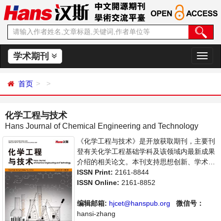
学术期刊
切
换
导
首页
航
化学工程与技术
Hans Journal of Chemical Engineering and Technology
《化学工程与技术》是开放获取期刊，主要刊
登有关化学工程基础学科及该领域内最新成果
介绍的相关论文。本刊支持思想创新、学术创
新，倡导科学，繁荣学术，集学术性、思想性
ISSN Print:
2161-8844
为一体，旨在给世界范围内的科学家、学者、
ISSN Online:
2161-8852
科研人员提供一个传播、分享和讨论化学工程
与技术领域内不同方向问题与发展的交流平
编辑邮箱:
hjcet@hanspub.org
微信号：
台。
hansi-zhang