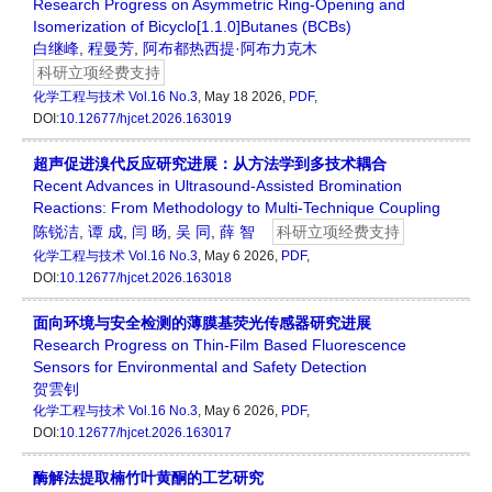
Research Progress on Asymmetric Ring-Opening and
Isomerization of Bicyclo[1.1.0]Butanes (BCBs)
白继峰
,
程曼芳
,
阿布都热西提·阿布力克木
科研立项经费支持
化学工程与技术
Vol.16 No.3
, May 18 2026,
PDF
,
DOI:
10.12677/hjcet.2026.163019
超声促进溴代反应研究进展：从方法学到多技术耦合
Recent Advances in Ultrasound-Assisted Bromination
Reactions: From Methodology to Multi-Technique Coupling
陈锐洁
,
谭 成
,
闫 旸
,
吴 同
,
薛 智
科研立项经费支持
化学工程与技术
Vol.16 No.3
, May 6 2026,
PDF
,
DOI:
10.12677/hjcet.2026.163018
面向环境与安全检测的薄膜基荧光传感器研究进展
Research Progress on Thin-Film Based Fluorescence
Sensors for Environmental and Safety Detection
贺雲钊
化学工程与技术
Vol.16 No.3
, May 6 2026,
PDF
,
DOI:
10.12677/hjcet.2026.163017
酶解法提取楠竹叶黄酮的工艺研究