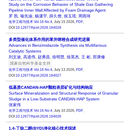
Study on the Corrosion Behavior of Shale Gas Gathering
Pipeline Inner Wall Affected by Foam Drainage Agent
罗 凯
,
喻先渝
,
杨潇宇
,
薛久僚
,
侯玉瑶
,
周雨琦
化学工程与技术
Vol.16 No.4
, July 15 2026,
PDF
,
DOI:
10.12677/hjcet.2026.164028
多类型催化体系作用的苯并咪唑合成研究进展
Advances in Benzimidazole Synthesis via Multifarious
Catalytic Systems
刘文迪
,
高道伟
,
赵勇昌
,
徐明慧
,
徐英杰
,
王 彬
,
郑庚修
国家自然科学基金支持
化学工程与技术
Vol.16 No.4
, July 13 2026,
PDF
,
DOI:
10.12677/hjcet.2026.164027
低基质CANDAN-HAP颗粒表层矿化与结构响应
Surface Mineralization and Structural Response of Granular
Sludge in a Low-Substrate CANDAN-HAP System
张家伟
化学工程与技术
Vol.16 No.4
, July 10 2026,
PDF
,
DOI:
10.12677/hjcet.2026.164026
1,4-丁炔二醇(BYD)净化核心技术综述