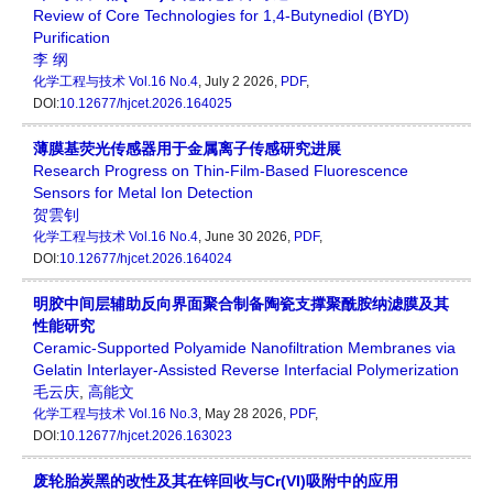
Review of Core Technologies for 1,4-Butynediol (BYD)
Purification
李 纲
化学工程与技术
Vol.16 No.4
, July 2 2026,
PDF
,
DOI:
10.12677/hjcet.2026.164025
薄膜基荧光传感器用于金属离子传感研究进展
Research Progress on Thin-Film-Based Fluorescence
Sensors for Metal Ion Detection
贺雲钊
化学工程与技术
Vol.16 No.4
, June 30 2026,
PDF
,
DOI:
10.12677/hjcet.2026.164024
明胶中间层辅助反向界面聚合制备陶瓷支撑聚酰胺纳滤膜及其
性能研究
Ceramic-Supported Polyamide Nanofiltration Membranes via
Gelatin Interlayer-Assisted Reverse Interfacial Polymerization
毛云庆
,
高能文
化学工程与技术
Vol.16 No.3
, May 28 2026,
PDF
,
DOI:
10.12677/hjcet.2026.163023
废轮胎炭黑的改性及其在锌回收与Cr(VI)吸附中的应用