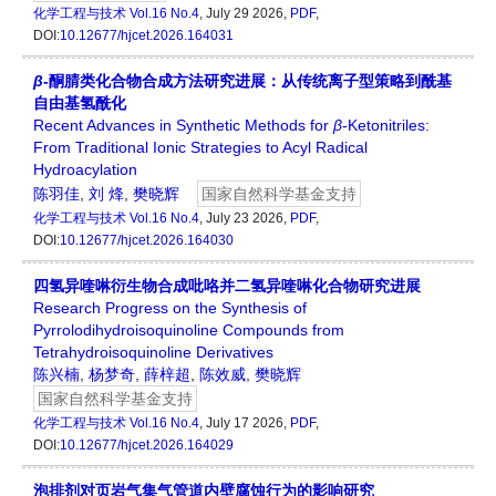
化学工程与技术
Vol.16 No.4
, July 29 2026,
PDF
,
DOI:
10.12677/hjcet.2026.164031
β
-酮腈类化合物合成方法研究进展：从传统离子型策略到酰基
自由基氢酰化
Recent Advances in Synthetic Methods for
β
-Ketonitriles:
From Traditional Ionic Strategies to Acyl Radical
Hydroacylation
陈羽佳
,
刘 烽
,
樊晓辉
国家自然科学基金支持
化学工程与技术
Vol.16 No.4
, July 23 2026,
PDF
,
DOI:
10.12677/hjcet.2026.164030
四氢异喹啉衍生物合成吡咯并二氢异喹啉化合物研究进展
Research Progress on the Synthesis of
Pyrrolodihydroisoquinoline Compounds from
Tetrahydroisoquinoline Derivatives
陈兴楠
,
杨梦奇
,
薛梓超
,
陈效威
,
樊晓辉
国家自然科学基金支持
化学工程与技术
Vol.16 No.4
, July 17 2026,
PDF
,
DOI:
10.12677/hjcet.2026.164029
泡排剂对页岩气集气管道内壁腐蚀行为的影响研究