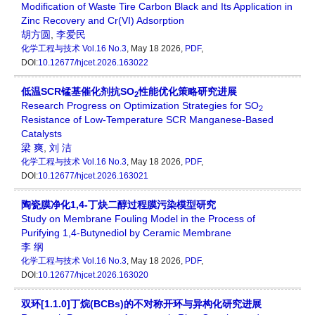
Modification of Waste Tire Carbon Black and Its Application in
Zinc Recovery and Cr(VI) Adsorption
胡方圆
,
李爱民
化学工程与技术
Vol.16 No.3
, May 18 2026,
PDF
,
DOI:
10.12677/hjcet.2026.163022
低温SCR锰基催化剂抗SO
性能优化策略研究进展
2
Research Progress on Optimization Strategies for SO
2
Resistance of Low-Temperature SCR Manganese-Based
Catalysts
梁 爽
,
刘 洁
化学工程与技术
Vol.16 No.3
, May 18 2026,
PDF
,
DOI:
10.12677/hjcet.2026.163021
陶瓷膜净化1,4-丁炔二醇过程膜污染模型研究
Study on Membrane Fouling Model in the Process of
Purifying 1,4-Butynediol by Ceramic Membrane
李 纲
化学工程与技术
Vol.16 No.3
, May 18 2026,
PDF
,
DOI:
10.12677/hjcet.2026.163020
双环[1.1.0]丁烷(BCBs)的不对称开环与异构化研究进展