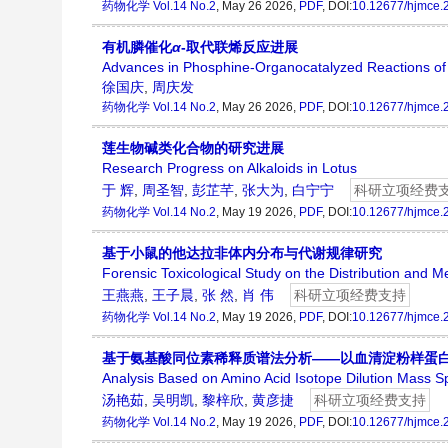
药物化学
Vol.14 No.2
, May 26 2026,
PDF
, DOI:
10.12677/hjmce.
有机膦催化
α
-取代联烯反应进展
Advances in Phosphine-Organocatalyzed Reactions o
徐国庆
,
周庆发
药物化学
Vol.14 No.2
, May 26 2026,
PDF
, DOI:
10.12677/hjmce.
莲生物碱类化合物的研究进展
Research Progress on Alkaloids in Lotus
于 辉
,
周圣智
,
彭芷芊
,
张大为
,
白宁宁
科研立项经费
药物化学
Vol.14 No.2
, May 19 2026,
PDF
, DOI:
10.12677/hjmce.
基于小鼠的他达拉非体内分布与代谢规律研究
Forensic Toxicological Study on the Distribution and Me
王燕燕
,
王子晨
,
张 然
,
肖 伟
科研立项经费支持
药物化学
Vol.14 No.2
, May 19 2026,
PDF
, DOI:
10.12677/hjmce.
基于氨基酸同位素稀释质谱法分析——以血清淀粉样蛋
Analysis Based on Amino Acid Isotope Dilution Mass 
汤艳茹
,
吴明凯
,
黎梓欣
,
黄彦捷
科研立项经费支持
药物化学
Vol.14 No.2
, May 19 2026,
PDF
, DOI:
10.12677/hjmce.