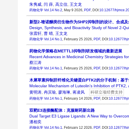
朱隽威
,
闫 薛
,
高立信
,
王文龙
药物化学
Vol.14 No.2
, May 9 2026,
PDF
, DOI:
10.12677/hjmce.2
新型2-喹诺酮类衍生物作为SHP2抑制剂的设计、合成
Design, Synthesis, and Bioactivity Study of Novel 2-Qu
张震轩
,
曹 晴
,
王文龙
药物化学
Vol.14 No.1
, February 25 2026,
PDF
, DOI:
10.12677/hj
药物化学策略在METTL3抑制剂研发领域的最新进展
Recent Advances in Medicinal Chemistry Strategies fo
蔡江涛
药物化学
Vol.14 No.1
, February 25 2026,
PDF
, DOI:
10.12677/hj
木犀草素抑制肝纤维化关键蛋白PTK2的分子机制：基
Molecular Mechanism of Luteolin’s Inhibition of PTK2,
黄明涛
,
冉滨瑜
,
廖海琳
,
蒋凌风
科研立项经费支持
药物化学
Vol.14 No.1
, February 14 2026,
PDF
, DOI:
10.12677/hj
双靶E3连接酶配体：克服耐药新出路
Dual Target E3 Ligase Ligands: A New Way to Overco
潘相奕
药物化学
Vol.14 No.1
, February 12 2026,
PDF
, DOI:
10.12677/hj