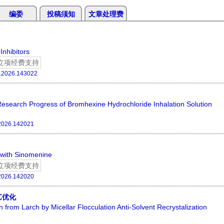
编委
投稿须知
文章处理费
Inhibitors
立项经费支持
.2026.143022
Research Progress of Bromhexine Hydrochloride Inhalation Solution
2026.142021
 with Sinomenine
立项经费支持
2026.142020
艺优化
n from Larch by Micellar Flocculation Anti-Solvent Recrystalization