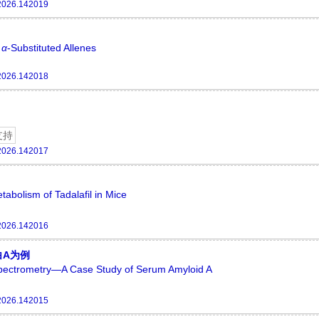
2026.142019
f
α
-Substituted Allenes
2026.142018
支持
2026.142017
tabolism of Tadalafil in Mice
2026.142016
白A为例
Spectrometry—A Case Study of Serum Amyloid A
2026.142015