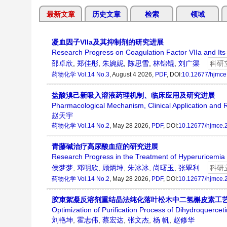
最新文章
历史文章
检索
领域
凝血因子VIIa及其抑制剂的研究进展
Research Progress on Coagulation Factor VIIa and Its 
邵卓欣
,
郑佳彤
,
朱婉妮
,
陈思雪
,
林锦锟
,
刘广渠
科研
药物化学
Vol.14 No.3
, August 4 2026,
PDF
, DOI:
10.12677/hjmce
盐酸溴己新吸入溶液药理机制、临床应用及研究进展
Pharmacological Mechanism, Clinical Application and 
赵天宇
药物化学
Vol.14 No.2
, May 28 2026,
PDF
, DOI:
10.12677/hjmce.
青藤碱治疗高尿酸血症的研究进展
Research Progress in the Treatment of Hyperuricemia
侯梦梦
,
邓明欣
,
顾炳坤
,
朱冰冰
,
尚曙玉
,
张翠利
科研
药物化学
Vol.14 No.2
, May 28 2026,
PDF
, DOI:
10.12677/hjmce.
胶束絮凝反溶剂重结晶法纯化落叶松木中二氢槲皮素工
Optimization of Purification Process of Dihydroquerceti
刘艳坤
,
霍志伟
,
蔡宏达
,
张文杰
,
杨 帆
,
赵修华