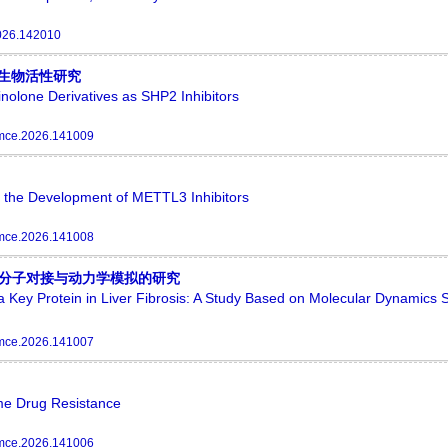
026.142010
及生物活性研究
inolone Derivatives as SHP2 Inhibitors
mce.2026.141009
r the Development of METTL3 Inhibitors
mce.2026.141008
于分子对接与动力学模拟的研究
 a Key Protein in Liver Fibrosis: A Study Based on Molecular Dynamics 
mce.2026.141007
me Drug Resistance
mce.2026.141006