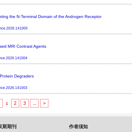
geting the N-Terminal Domain of the Androgen Receptor
mce.2026.141005
ased MRI Contrast Agents
mce.2026.141004
Protein Degraders
mce.2026.141003
<
2
3
...
>
1
汉斯期刊
作者须知