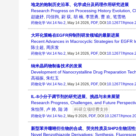
地龙的炮制历史沿革、化学成分及药理作用研究进展
Research Progress on Processing History Evolution, C
赵婕妤
,
闫佳驹
,
尉 荻
,
胡 楠
,
李慧勇
,
曹 欢
,
笔雪艳
药物化学
Vol.14 No.2
, May 14 2026,
PDF
, DOI:
10.12677/hjmce.
大环化策略在EGFR抑制剂研发领域的最新进展
Recent Advances in Macrocyclic Strategies for EGFR I
陈士超
,
周庆发
药物化学
Vol.14 No.2
, May 14 2026,
PDF
, DOI:
10.12677/hjmce.
纳米晶药物制备技术的发展
Development of Nanocrystalline Drug Preparation Tec
高福振
,
朱红玉
药物化学
Vol.14 No.2
, May 14 2026,
PDF
, DOI:
10.12677/hjmce.
IL-8小分子调节剂的研究进展、挑战与未来展望
Research Progress, Challenges, and Future Perspectiv
朱怡萍
,
卢 帅
,
陆 涛
科研立项经费支持
药物化学
Vol.14 No.2
, May 9 2026,
PDF
, DOI:
10.12677/hjmce.2
新型苯并噻唑衍生物的合成、荧光性质及SHP2生物活性
Novel Benzothiazole Derivatives: Synthesis, Fluorescen