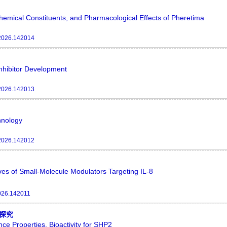
hemical Constituents, and Pharmacological Effects of Pheretima
2026.142014
nhibitor Development
2026.142013
hnology
2026.142012
es of Small-Molecule Modulators Targeting IL-8
026.142011
探究
ce Properties, Bioactivity for SHP2