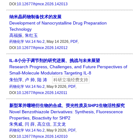
DOI:
10.12677/hjmce.2026.142013
纳米晶药物制备技术的发展
Development of Nanocrystalline Drug Preparation
Technology
高福振
,
朱红玉
药物化学
Vol.14 No.2
, May 14 2026,
PDF
,
DOI:
10.12677/hjmce.2026.142012
IL-8小分子调节剂的研究进展、挑战与未来展望
Research Progress, Challenges, and Future Perspectives of
Small-Molecule Modulators Targeting IL-8
朱怡萍
,
卢 帅
,
陆 涛
科研立项经费支持
药物化学
Vol.14 No.2
, May 9 2026,
PDF
,
DOI:
10.12677/hjmce.2026.142011
新型苯并噻唑衍生物的合成、荧光性质及SHP2生物活性探究
Novel Benzothiazole Derivatives: Synthesis, Fluorescence
Properties, Bioactivity for SHP2
朱隽威
,
闫 薛
,
高立信
,
王文龙
药物化学
Vol.14 No.2
, May 9 2026,
PDF
,
DOI:
10.12677/hjmce.2026.142010