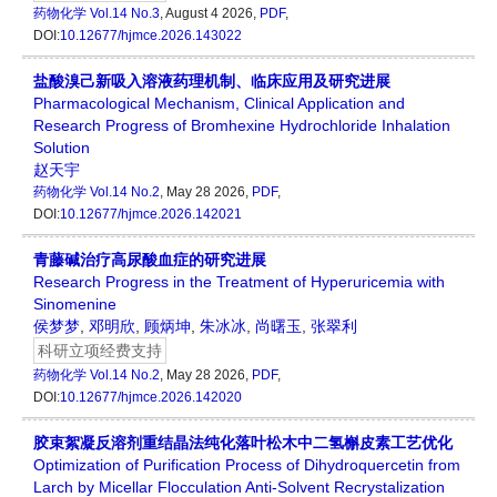
药物化学
Vol.14 No.3
, August 4 2026,
PDF
,
DOI:
10.12677/hjmce.2026.143022
盐酸溴己新吸入溶液药理机制、临床应用及研究进展
Pharmacological Mechanism, Clinical Application and
Research Progress of Bromhexine Hydrochloride Inhalation
Solution
赵天宇
药物化学
Vol.14 No.2
, May 28 2026,
PDF
,
DOI:
10.12677/hjmce.2026.142021
青藤碱治疗高尿酸血症的研究进展
Research Progress in the Treatment of Hyperuricemia with
Sinomenine
侯梦梦
,
邓明欣
,
顾炳坤
,
朱冰冰
,
尚曙玉
,
张翠利
科研立项经费支持
药物化学
Vol.14 No.2
, May 28 2026,
PDF
,
DOI:
10.12677/hjmce.2026.142020
胶束絮凝反溶剂重结晶法纯化落叶松木中二氢槲皮素工艺优化
Optimization of Purification Process of Dihydroquercetin from
Larch by Micellar Flocculation Anti-Solvent Recrystalization