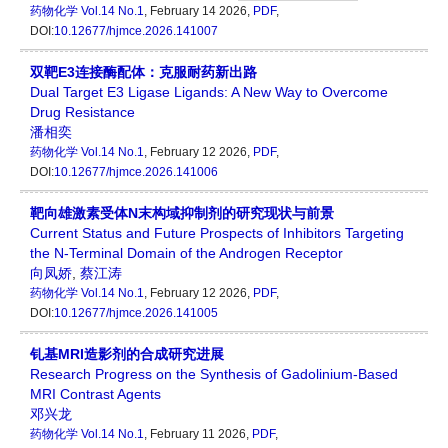
药物化学
Vol.14 No.1
, February 14 2026,
PDF
,
DOI:
10.12677/hjmce.2026.141007
双靶E3连接酶配体：克服耐药新出路
Dual Target E3 Ligase Ligands: A New Way to Overcome
Drug Resistance
潘相奕
药物化学
Vol.14 No.1
, February 12 2026,
PDF
,
DOI:
10.12677/hjmce.2026.141006
靶向雄激素受体N末构域抑制剂的研究现状与前景
Current Status and Future Prospects of Inhibitors Targeting
the N-Terminal Domain of the Androgen Receptor
向凤娇
,
蔡江涛
药物化学
Vol.14 No.1
, February 12 2026,
PDF
,
DOI:
10.12677/hjmce.2026.141005
钆基MRI造影剂的合成研究进展
Research Progress on the Synthesis of Gadolinium-Based
MRI Contrast Agents
邓兴龙
药物化学
Vol.14 No.1
, February 11 2026,
PDF
,