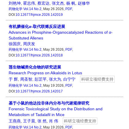
刘艳坤
,
霍志伟
,
蔡宏达
,
张文杰
,
杨 帆
,
赵修华
药物化学
Vol.14 No.2
, May 26 2026,
PDF
,
DOI:
10.12677/hjmce.2026.142019
有机膦催化
α
-取代联烯反应进展
Advances in Phosphine-Organocatalyzed Reactions of
α
-
Substituted Allenes
徐国庆
,
周庆发
药物化学
Vol.14 No.2
, May 26 2026,
PDF
,
DOI:
10.12677/hjmce.2026.142018
莲生物碱类化合物的研究进展
Research Progress on Alkaloids in Lotus
于 辉
,
周圣智
,
彭芷芊
,
张大为
,
白宁宁
科研立项经费支持
药物化学
Vol.14 No.2
, May 19 2026,
PDF
,
DOI:
10.12677/hjmce.2026.142017
基于小鼠的他达拉非体内分布与代谢规律研究
Forensic Toxicological Study on the Distribution and
Metabolism of Tadalafil in Mice
王燕燕
,
王子晨
,
张 然
,
肖 伟
科研立项经费支持
药物化学
Vol.14 No.2
, May 19 2026,
PDF
,