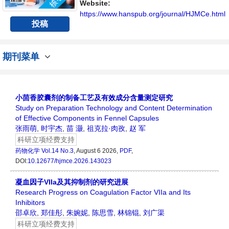
Website:
https://www.hanspub.org/journal/HJMCe.html
投稿
期刊菜单
小茴香胶囊剂的制备工艺及有效成分含量测定研究
Study on Preparation Technology and Content Determination
of Effective Components in Fennel Capsules
张雨萌
,
时宇杰
,
苗 灏
,
祖克拉·肉孜
,
赵 军
科研立项经费支持
药物化学
Vol.14 No.3
, August 6 2026,
PDF
,
DOI:
10.12677/hjmce.2026.143023
凝血因子VIIa及其抑制剂的研究进展
Research Progress on Coagulation Factor VIIa and Its
Inhibitors
邵卓欣
,
郑佳彤
,
朱婉妮
,
陈思雪
,
林锦锟
,
刘广渠
科研立项经费支持