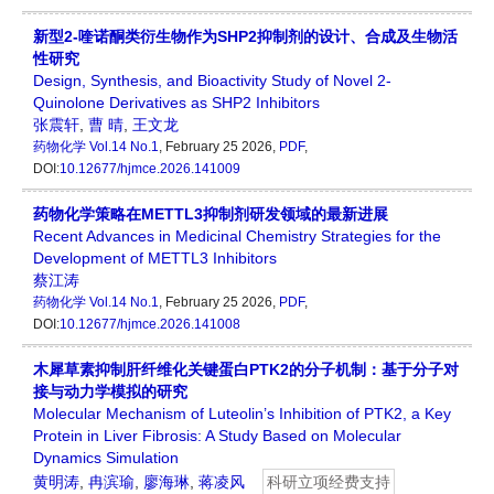
新型2-喹诺酮类衍生物作为SHP2抑制剂的设计、合成及生物活
性研究
Design, Synthesis, and Bioactivity Study of Novel 2-
Quinolone Derivatives as SHP2 Inhibitors
张震轩
,
曹 晴
,
王文龙
药物化学
Vol.14 No.1
, February 25 2026,
PDF
,
DOI:
10.12677/hjmce.2026.141009
药物化学策略在METTL3抑制剂研发领域的最新进展
Recent Advances in Medicinal Chemistry Strategies for the
Development of METTL3 Inhibitors
蔡江涛
药物化学
Vol.14 No.1
, February 25 2026,
PDF
,
DOI:
10.12677/hjmce.2026.141008
木犀草素抑制肝纤维化关键蛋白PTK2的分子机制：基于分子对
接与动力学模拟的研究
Molecular Mechanism of Luteolin’s Inhibition of PTK2, a Key
Protein in Liver Fibrosis: A Study Based on Molecular
Dynamics Simulation
黄明涛
,
冉滨瑜
,
廖海琳
,
蒋凌风
科研立项经费支持