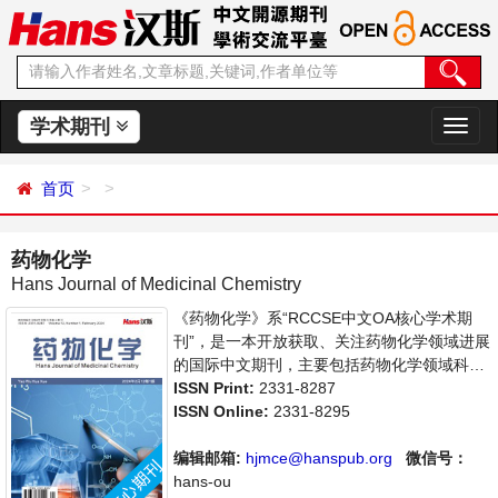
学术期刊
切
换
导
首页
航
药物化学
Hans Journal of Medicinal Chemistry
《药物化学》系“RCCSE中文OA核心学术期
刊”，是一本开放获取、关注药物化学领域进展
的国际中文期刊，主要包括药物化学领域科研
成果及科技信息的最新成果介绍，学者讨论，
ISSN Print:
2331-8287
某一领域的研究进展和专业评论等多方面的内
ISSN Online:
2331-8295
容，旨在给世界范围内的科学家、学者、科研
人员提供一个传播、分享和讨论药物化学领域
编辑邮箱:
hjmce@hanspub.org
微信号：
内不同方向问题与发展的交流平台。
hans-ou