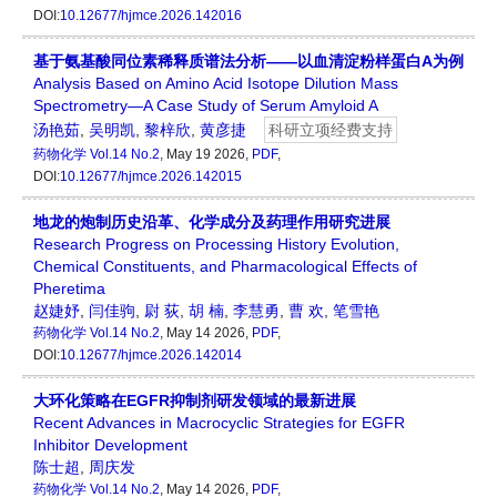
DOI:
10.12677/hjmce.2026.142016
基于氨基酸同位素稀释质谱法分析——以血清淀粉样蛋白A为例
Analysis Based on Amino Acid Isotope Dilution Mass
Spectrometry—A Case Study of Serum Amyloid A
汤艳茹
,
吴明凯
,
黎梓欣
,
黄彦捷
科研立项经费支持
药物化学
Vol.14 No.2
, May 19 2026,
PDF
,
DOI:
10.12677/hjmce.2026.142015
地龙的炮制历史沿革、化学成分及药理作用研究进展
Research Progress on Processing History Evolution,
Chemical Constituents, and Pharmacological Effects of
Pheretima
赵婕妤
,
闫佳驹
,
尉 荻
,
胡 楠
,
李慧勇
,
曹 欢
,
笔雪艳
药物化学
Vol.14 No.2
, May 14 2026,
PDF
,
DOI:
10.12677/hjmce.2026.142014
大环化策略在EGFR抑制剂研发领域的最新进展
Recent Advances in Macrocyclic Strategies for EGFR
Inhibitor Development
陈士超
,
周庆发
药物化学
Vol.14 No.2
, May 14 2026,
PDF
,