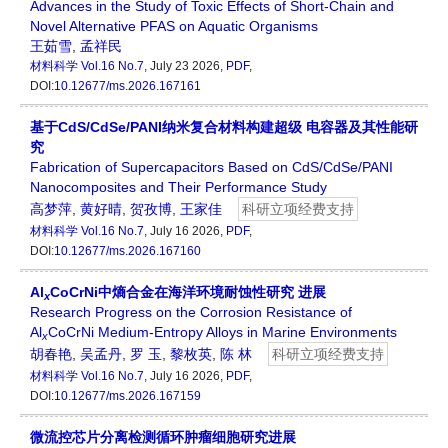
Advances in the Study of Toxic Effects of Short-Chain and
Novel Alternative PFAS on Aquatic Organisms
王茹雪
,
孟祥民
材料科学
Vol.16 No.7
, July 23 2026,
PDF
,
DOI:
10.12677/ms.2026.167161
基于CdS/CdSe/PANI纳米复合材料构建超级 电容器及其性能研
究
Fabrication of Supercapacitors Based on CdS/CdSe/PANI
Nanocomposites and Their Performance Study
高梦萍
,
黄好晴
,
贺孜博
,
王家佳
科研立项经费支持
材料科学
Vol.16 No.7
, July 16 2026,
PDF
,
DOI:
10.12677/ms.2026.167160
Al
CoCrNi中熵合金在海洋环境耐蚀性研究 进展
x
Research Progress on the Corrosion Resistance of
Al
CoCrNi Medium-Entropy Alloys in Marine Environments
x
胡春艳
,
吴孟丹
,
罗 玉
,
黎枚英
,
陈 林
科研立项经费支持
材料科学
Vol.16 No.7
, July 16 2026,
PDF
,
DOI:
10.12677/ms.2026.167159
微流控芯片分离检测循环肿瘤细胞研究进展