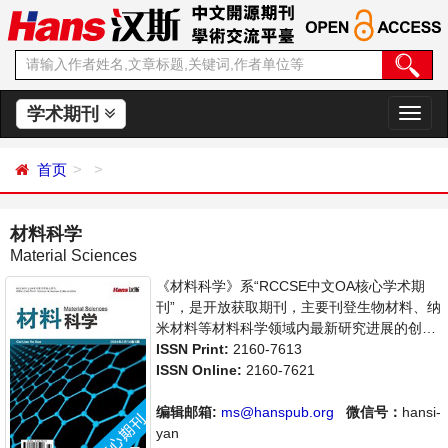
学术期刊
切
换
导
首页
航
材料科学
Material Sciences
《材料科学》系“RCCSE中文OA核心学术期
刊”，是开放获取期刊，主要刊登生物材料、纳
米材料等材料科学领域内最新研究进展的创造
性论文和评论性文章。本刊支持思想创新、学
ISSN Print:
2160-7613
术创新，倡导科学，繁荣学术，集学术性、思
ISSN Online:
2160-7621
想性为一体，旨在给世界范围内的科学家、学
者、科研人员提供一个传播、分享和讨论材料
编辑邮箱:
ms@hanspub.org
微信号：
hansi-
科学领域内不同方向问题与发展的交流平台。
yan