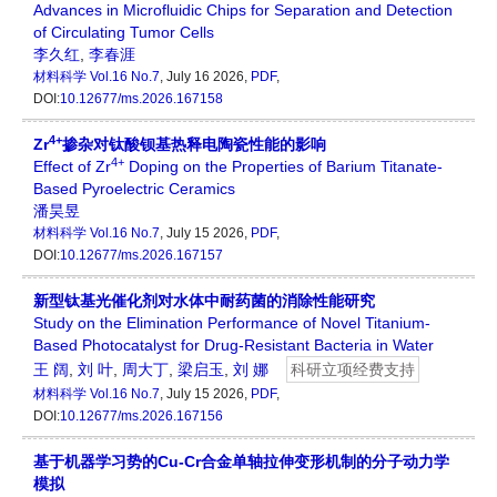
Advances in Microfluidic Chips for Separation and Detection
of Circulating Tumor Cells
李久红
,
李春涯
材料科学
Vol.16 No.7
, July 16 2026,
PDF
,
DOI:
10.12677/ms.2026.167158
4+
Zr
掺杂对钛酸钡基热释电陶瓷性能的影响
4+
Effect of Zr
Doping on the Properties of Barium Titanate-
Based Pyroelectric Ceramics
潘昊昱
材料科学
Vol.16 No.7
, July 15 2026,
PDF
,
DOI:
10.12677/ms.2026.167157
新型钛基光催化剂对水体中耐药菌的消除性能研究
Study on the Elimination Performance of Novel Titanium-
Based Photocatalyst for Drug-Resistant Bacteria in Water
王 阔
,
刘 叶
,
周大丁
,
梁启玉
,
刘 娜
科研立项经费支持
材料科学
Vol.16 No.7
, July 15 2026,
PDF
,
DOI:
10.12677/ms.2026.167156
基于机器学习势的Cu-Cr合金单轴拉伸变形机制的分子动力学
模拟