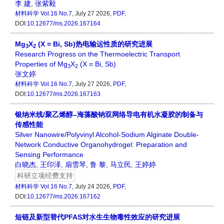
李 建
,
张紫毅
材料科学
Vol.16 No.7
, July 27 2026,
PDF
,
DOI:
10.12677/ms.2026.167164
Mg
X
(X = Bi, Sb)热电输运性质的研究进展
3
2
Research Progress on the Thermoelectric Transport
Properties of Mg
X
(X = Bi, Sb)
3
2
张文婷
材料科学
Vol.16 No.7
, July 27 2026,
PDF
,
DOI:
10.12677/ms.2026.167163
银纳米线/聚乙烯醇–海藻酸钠双网络导电有机水凝胶的制备与
传感性能
Silver Nanowire/Polyvinyl Alcohol-Sodium Alginate Double-
Network Conductive Organohydrogel: Preparation and
Sensing Performance
白晓杰
,
王印泽
,
扇雪琴
,
鲁 黎
,
马立民
,
王婷婷
科研立项经费支持
材料科学
Vol.16 No.7
, July 24 2026,
PDF
,
DOI:
10.12677/ms.2026.167162
短链及新型替代PFAS对水生生物毒性效应的研究进展