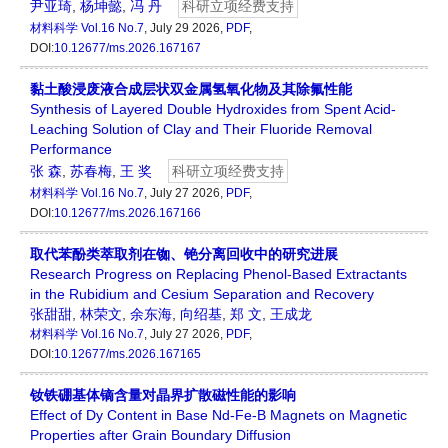
尹亚琦
,
杨坤懿
,
冯 丹
科研立项经费支持
材料科学
Vol.16 No.7
, July 29 2026,
PDF
,
DOI:
10.12677/ms.2026.167167
黏土酸浸废液合成层状双金属氢氧化物及其除氟性能
Synthesis of Layered Double Hydroxides from Spent Acid-
Leaching Solution of Clay and Their Fluoride Removal
Performance
张 森
,
苏春梅
,
王 奖
科研立项经费支持
材料科学
Vol.16 No.7
, July 27 2026,
PDF
,
DOI:
10.12677/ms.2026.167166
取代苯酚类萃取剂在铷、铯分离回收中的研究进展
Research Progress on Replacing Phenol-Based Extractants
in the Rubidium and Cesium Separation and Recovery
张甜甜
,
林荣文
,
余东海
,
向绍基
,
郑 文
,
王成龙
材料科学
Vol.16 No.7
, July 27 2026,
PDF
,
DOI:
10.12677/ms.2026.167165
钕铁硼基体镝含量对晶界扩散磁性能的影响
Effect of Dy Content in Base Nd-Fe-B Magnets on Magnetic
Properties after Grain Boundary Diffusion