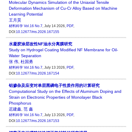
Molecular Dynamics Simulation of the Uniaxial Tensile
Deformation Mechanism of Cu-Cr Alloy Based on Machine
Learning Potential
王月昊
材料科学
Vol.16 No.7
, July 14 2026,
PDF
,
DOI:
10.12677/ms.2026.167155
水凝胶涂层改性NF油水分离膜研究
Study on Hydrogel Coating Modified NF Membrane for Oil-
Water Separation
张 伟
,
杜国勇
材料科学
Vol.16 No.7
, July 13 2026,
PDF
,
DOI:
10.12677/ms.2026.167154
铝掺杂及应变对单层黑磷电子性质作用的计算研究
Computational Study on the Effects of Aluminum Doping and
Strain on Electronic Properties of Monolayer Black
Phosphorus
迟建鑫
,
范 鑫
材料科学
Vol.16 No.7
, July 13 2026,
PDF
,
DOI:
10.12677/ms.2026.167153