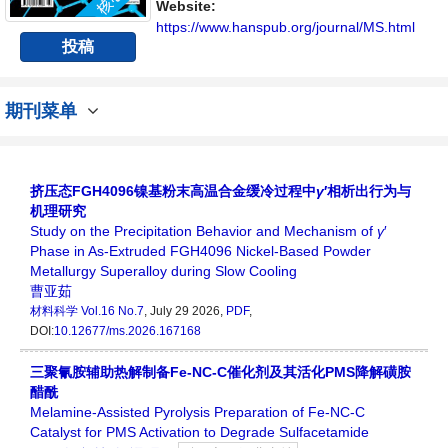
Website:
https://www.hanspub.org/journal/MS.html
投稿
期刊菜单
挤压态FGH4096镍基粉末高温合金缓冷过程中
γ
′相析出行为与
机理研究
Study on the Precipitation Behavior and Mechanism of
γ
′
Phase in As‑Extruded FGH4096 Nickel‑Based Powder
Metallurgy Superalloy during Slow Cooling
曹亚茹
材料科学
Vol.16 No.7
, July 29 2026,
PDF
,
DOI:
10.12677/ms.2026.167168
三聚氰胺辅助热解制备Fe-NC-C催化剂及其活化PMS降解磺胺
醋酰
Melamine-Assisted Pyrolysis Preparation of Fe-NC-C
Catalyst for PMS Activation to Degrade Sulfacetamide