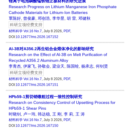
锂离子电池磷酸锰铁锂正极材料的研究进展
Research Progress on Lithium Manganese Iron Phosphate
Cathode Materials for Lithium-Ion Batteries
覃陈好
,
曾俊豪
,
邓创浩
,
李华昱
,
胡 雷
,
邓健秋
科研立项经费支持
材料科学
Vol.16 No.7
, July 8 2026,
PDF
,
DOI:
10.12677/ms.2026.167152
Al-3B对A356.2再生铝合金熔体净化的影响研究
Research on the Effect of Al-3B on Melt Purification of
Recycled A356.2 Aluminum Alloy
李青杰
,
伊家飞
,
孙敬会
,
梁业天
,
陈国铨
,
杨承志
,
何钊贤
科研立项经费支持
材料科学
Vol.16 No.7
, July 8 2026,
PDF
,
DOI:
10.12677/ms.2026.167151
HPb59-1剪切销镦粗过程一致性控制研究
Research on Consistency Control of Upsetting Process for
HPb59-1 Shear Pins
时晓钊
,
卢一玮
,
韩达稳
,
王 刚
,
李 莉
,
王 涛
材料科学
Vol.16 No.7
, July 3 2026,
PDF
,
DOI:
10.12677/ms.2026.167150