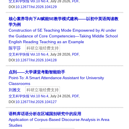
交叉科学快报
Vol.10 No.4
, July 28 2026,
PDF
,
DOI:
10.12677/isl.2026.104129
核心素养导向下AI赋能5E教学模式建构——以初中英语阅读教
学为例
Construction of 5E Teaching Mode Empowered by AI under
the Guidance of Core Competencies—Taking Middle School
English Reading Teaching as an Example
陈宇莎
科研立项经费支持
交叉科学快报
Vol.10 No.4
, July 28 2026,
PDF
,
DOI:
10.12677/isl.2026.104128
点到——大学课堂考勤智能助手
Point-To: A Smart Attendance Assistant for University
Classrooms
刘雅文
科研立项经费支持
交叉科学快报
Vol.10 No.4
, July 24 2026,
PDF
,
DOI:
10.12677/isl.2026.104127
语料库话语分析在区域国别研究中的应用
Application of Corpus-Based Discourse Analysis in Area
Studies