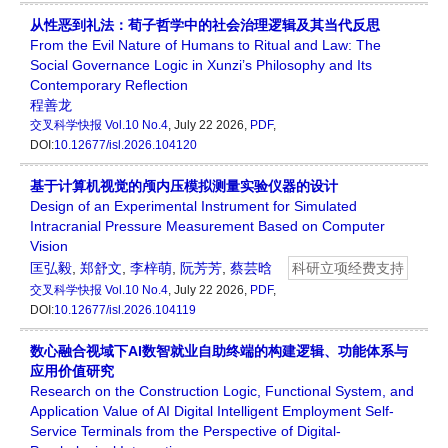
从性恶到礼法：荀子哲学中的社会治理逻辑及其当代反思
From the Evil Nature of Humans to Ritual and Law: The
Social Governance Logic in Xunzi’s Philosophy and Its
Contemporary Reflection
程善龙
交叉科学快报
Vol.10 No.4
, July 22 2026,
PDF
,
DOI:
10.12677/isl.2026.104120
基于计算机视觉的颅内压模拟测量实验仪器的设计
Design of an Experimental Instrument for Simulated
Intracranial Pressure Measurement Based on Computer
Vision
匡弘毅
,
郑舒文
,
李梓萌
,
阮芳芳
,
蔡芸晗
科研立项经费支持
交叉科学快报
Vol.10 No.4
, July 22 2026,
PDF
,
DOI:
10.12677/isl.2026.104119
数心融合视域下AI数智就业自助终端的构建逻辑、功能体系与
应用价值研究
Research on the Construction Logic, Functional System, and
Application Value of AI Digital Intelligent Employment Self-
Service Terminals from the Perspective of Digital-