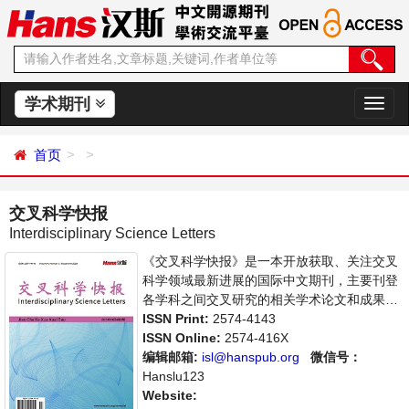
学术期刊
切
换
导
首页
航
交叉科学快报
Interdisciplinary Science Letters
《交叉科学快报》是一本开放获取、关注交叉
科学领域最新进展的国际中文期刊，主要刊登
各学科之间交叉研究的相关学术论文和成果展
示。支持思想创新、学术创新，倡导科学，繁
ISSN Print:
2574-4143
荣学术，集学术性、思想性为一体，旨在给世
ISSN Online:
2574-416X
界范围内的科学家、学者、科研人员提供一个
编辑邮箱:
isl@hanspub.org
微信号：
传播、分享和讨论交叉科学领域内不同方向问
Hanslu123
题与发展的交流平台。
Website: