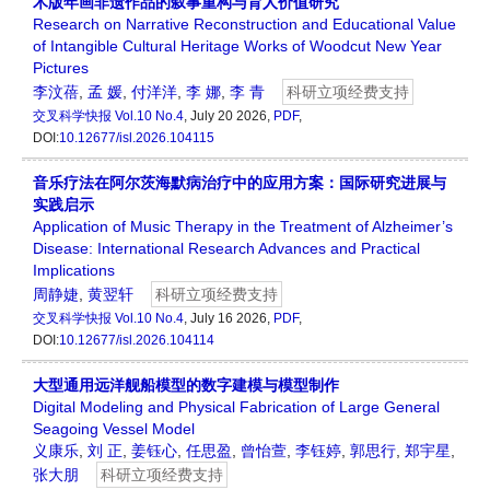
木版年画非遗作品的叙事重构与育人价值研究
Research on Narrative Reconstruction and Educational Value
of Intangible Cultural Heritage Works of Woodcut New Year
Pictures
李汶蓓
,
孟 媛
,
付洋洋
,
李 娜
,
李 青
科研立项经费支持
交叉科学快报
Vol.10 No.4
, July 20 2026,
PDF
,
DOI:
10.12677/isl.2026.104115
音乐疗法在阿尔茨海默病治疗中的应用方案：国际研究进展与
实践启示
Application of Music Therapy in the Treatment of Alzheimer’s
Disease: International Research Advances and Practical
Implications
周静婕
,
黄翌轩
科研立项经费支持
交叉科学快报
Vol.10 No.4
, July 16 2026,
PDF
,
DOI:
10.12677/isl.2026.104114
大型通用远洋舰船模型的数字建模与模型制作
Digital Modeling and Physical Fabrication of Large General
Seagoing Vessel Model
义康乐
,
刘 正
,
姜钰心
,
任思盈
,
曾怡萱
,
李钰婷
,
郭思行
,
郑宇星
,
张大朋
科研立项经费支持