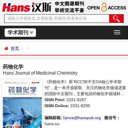
学术期刊
切
换
导
首页
航
药物化学
Hans Journal of Medicinal Chemistry
《药物化学》系“RCCSE中文OA核心学术期
刊”，是一本开放获取、关注药物化学领域进展
的国际中文期刊，主要包括药物化学领域科研
成果及科技信息的最新成果介绍，学者讨论，
ISSN Print:
2331-8287
某一领域的研究进展和专业评论等多方面的内
ISSN Online:
2331-8295
容，旨在给世界范围内的科学家、学者、科研
人员提供一个传播、分享和讨论药物化学领域
编辑邮箱:
hjmce@hanspub.org
微信号：
内不同方向问题与发展的交流平台。
hans-ou