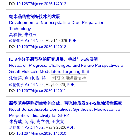
DOI:
10.12677/hjmce.2026.142013
纳米晶药物制备技术的发展
Development of Nanocrystalline Drug Preparation
Technology
高福振
,
朱红玉
药物化学
Vol.14 No.2
, May 14 2026,
PDF
,
DOI:
10.12677/hjmce.2026.142012
IL-8小分子调节剂的研究进展、挑战与未来展望
Research Progress, Challenges, and Future Perspectives of
Small-Molecule Modulators Targeting IL-8
朱怡萍
,
卢 帅
,
陆 涛
科研立项经费支持
药物化学
Vol.14 No.2
, May 9 2026,
PDF
,
DOI:
10.12677/hjmce.2026.142011
新型苯并噻唑衍生物的合成、荧光性质及SHP2生物活性探究
Novel Benzothiazole Derivatives: Synthesis, Fluorescence
Properties, Bioactivity for SHP2
朱隽威
,
闫 薛
,
高立信
,
王文龙
药物化学
Vol.14 No.2
, May 9 2026,
PDF
,
DOI:
10.12677/hjmce.2026.142010