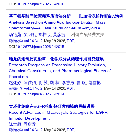
DOI:
10.12677/hjmce.2026.142016
基于氨基酸同位素稀释质谱法分析——以血清淀粉样蛋白A为例
Analysis Based on Amino Acid Isotope Dilution Mass
Spectrometry—A Case Study of Serum Amyloid A
汤艳茹
,
吴明凯
,
黎梓欣
,
黄彦捷
科研立项经费支持
药物化学
Vol.14 No.2
, May 19 2026,
PDF
,
DOI:
10.12677/hjmce.2026.142015
地龙的炮制历史沿革、化学成分及药理作用研究进展
Research Progress on Processing History Evolution,
Chemical Constituents, and Pharmacological Effects of
Pheretima
赵婕妤
,
闫佳驹
,
尉 荻
,
胡 楠
,
李慧勇
,
曹 欢
,
笔雪艳
药物化学
Vol.14 No.2
, May 14 2026,
PDF
,
DOI:
10.12677/hjmce.2026.142014
大环化策略在EGFR抑制剂研发领域的最新进展
Recent Advances in Macrocyclic Strategies for EGFR
Inhibitor Development
陈士超
,
周庆发
药物化学
Vol.14 No.2
, May 14 2026,
PDF
,