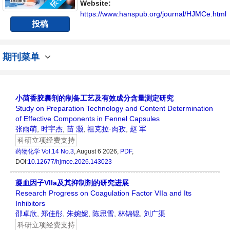
Website:
https://www.hanspub.org/journal/HJMCe.html
投稿
期刊菜单
小茴香胶囊剂的制备工艺及有效成分含量测定研究
Study on Preparation Technology and Content Determination
of Effective Components in Fennel Capsules
张雨萌
,
时宇杰
,
苗 灏
,
祖克拉·肉孜
,
赵 军
科研立项经费支持
药物化学
Vol.14 No.3
, August 6 2026,
PDF
,
DOI:
10.12677/hjmce.2026.143023
凝血因子VIIa及其抑制剂的研究进展
Research Progress on Coagulation Factor VIIa and Its
Inhibitors
邵卓欣
,
郑佳彤
,
朱婉妮
,
陈思雪
,
林锦锟
,
刘广渠
科研立项经费支持