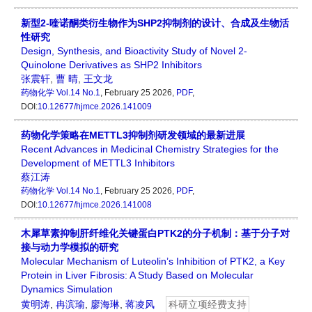
新型2-喹诺酮类衍生物作为SHP2抑制剂的设计、合成及生物活
性研究
Design, Synthesis, and Bioactivity Study of Novel 2-
Quinolone Derivatives as SHP2 Inhibitors
张震轩
,
曹 晴
,
王文龙
药物化学
Vol.14 No.1
, February 25 2026,
PDF
,
DOI:
10.12677/hjmce.2026.141009
药物化学策略在METTL3抑制剂研发领域的最新进展
Recent Advances in Medicinal Chemistry Strategies for the
Development of METTL3 Inhibitors
蔡江涛
药物化学
Vol.14 No.1
, February 25 2026,
PDF
,
DOI:
10.12677/hjmce.2026.141008
木犀草素抑制肝纤维化关键蛋白PTK2的分子机制：基于分子对
接与动力学模拟的研究
Molecular Mechanism of Luteolin’s Inhibition of PTK2, a Key
Protein in Liver Fibrosis: A Study Based on Molecular
Dynamics Simulation
黄明涛
,
冉滨瑜
,
廖海琳
,
蒋凌风
科研立项经费支持