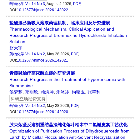
药物化学
Vol.14 No.3
, August 4 2026,
PDF
,
DOI:
10.12677/hjmce.2026.143022
盐酸溴己新吸入溶液药理机制、临床应用及研究进展
Pharmacological Mechanism, Clinical Application and
Research Progress of Bromhexine Hydrochloride Inhalation
Solution
赵天宇
药物化学
Vol.14 No.2
, May 28 2026,
PDF
,
DOI:
10.12677/hjmce.2026.142021
青藤碱治疗高尿酸血症的研究进展
Research Progress in the Treatment of Hyperuricemia with
Sinomenine
侯梦梦
,
邓明欣
,
顾炳坤
,
朱冰冰
,
尚曙玉
,
张翠利
科研立项经费支持
药物化学
Vol.14 No.2
, May 28 2026,
PDF
,
DOI:
10.12677/hjmce.2026.142020
胶束絮凝反溶剂重结晶法纯化落叶松木中二氢槲皮素工艺优化
Optimization of Purification Process of Dihydroquercetin from
Larch by Micellar Flocculation Anti-Solvent Recrystalization