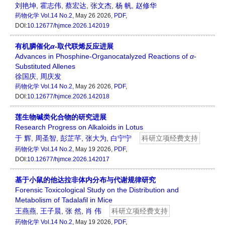
刘艳坤
,
霍志伟
,
蔡宏达
,
张文杰
,
杨 帆
,
赵修华
药物化学
Vol.14 No.2
, May 26 2026,
PDF
,
DOI:
10.12677/hjmce.2026.142019
有机膦催化
α
-取代联烯反应进展
Advances in Phosphine-Organocatalyzed Reactions of
α
-
Substituted Allenes
徐国庆
,
周庆发
药物化学
Vol.14 No.2
, May 26 2026,
PDF
,
DOI:
10.12677/hjmce.2026.142018
莲生物碱类化合物的研究进展
Research Progress on Alkaloids in Lotus
于 辉
,
周圣智
,
彭芷芊
,
张大为
,
白宁宁
科研立项经费支持
药物化学
Vol.14 No.2
, May 19 2026,
PDF
,
DOI:
10.12677/hjmce.2026.142017
基于小鼠的他达拉非体内分布与代谢规律研究
Forensic Toxicological Study on the Distribution and
Metabolism of Tadalafil in Mice
王燕燕
,
王子晨
,
张 然
,
肖 伟
科研立项经费支持
药物化学
Vol.14 No.2
, May 19 2026,
PDF
,