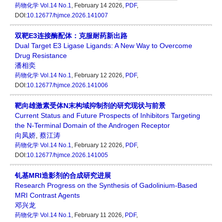
药物化学
Vol.14 No.1
, February 14 2026,
PDF
,
DOI:
10.12677/hjmce.2026.141007
双靶E3连接酶配体：克服耐药新出路
Dual Target E3 Ligase Ligands: A New Way to Overcome
Drug Resistance
潘相奕
药物化学
Vol.14 No.1
, February 12 2026,
PDF
,
DOI:
10.12677/hjmce.2026.141006
靶向雄激素受体N末构域抑制剂的研究现状与前景
Current Status and Future Prospects of Inhibitors Targeting
the N-Terminal Domain of the Androgen Receptor
向凤娇
,
蔡江涛
药物化学
Vol.14 No.1
, February 12 2026,
PDF
,
DOI:
10.12677/hjmce.2026.141005
钆基MRI造影剂的合成研究进展
Research Progress on the Synthesis of Gadolinium-Based
MRI Contrast Agents
邓兴龙
药物化学
Vol.14 No.1
, February 11 2026,
PDF
,