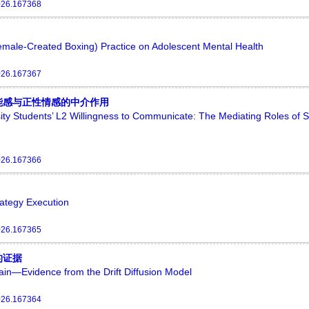
026.167368
emale-Created Boxing) Practice on Adolescent Mental Health
026.167367
能感与正性情感的中介作用
ty Students’ L2 Willingness to Communicate: The Mediating Roles of Se
026.167366
rategy Execution
026.167365
的证据
 Pain—Evidence from the Drift Diffusion Model
026.167364