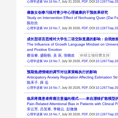
心理学进展
Vol.16 No.7
, July 31 2026,
PDF
, DOI:
10.12677/ap.2
傣族女创拳习练对青少年心理健康的干预效果研究
Study on Intervention Effect of Nvchuang Quan (Dai F
陈欣欣
心理学进展
Vol.16 No.7
, July 30 2026,
PDF
, DOI:
10.12677/ap.2
成长型语言思维对大学生二语交际意愿的影响：自我效
The Influence of Growth Language Mindset on Universi
and Positive Emotion
蔡佳睿
,
盛盼盼
,
吴 辰
,
张晓欢
科研立项经费支持
心理学进展
Vol.16 No.7
, July 30 2026,
PDF
, DOI:
10.12677/ap.2
预期焦虑情绪的调节对估算策略执行的影响
Anticipatory Anxiety Regulation Affecting Estimation St
陈禾子
,
薛 岳
心理学进展
Vol.16 No.7
, July 30 2026,
PDF
, DOI:
10.12677/ap.2
临床疼痛患者疼痛注意偏向模式——来自漂移扩散模型
Pain-Related Attentional Bias in Patients with Clinical
宋云芳
,
吕笑寒
,
李晓云
,
彭微微
心理学进展
Vol.16 No.7
, July 30 2026,
PDF
, DOI:
10.12677/ap.2