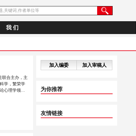
我 们
加入编委
加入审稿人
社联合主办，主
科学，繁荣学
为你推荐
论心理学领域
友情链接