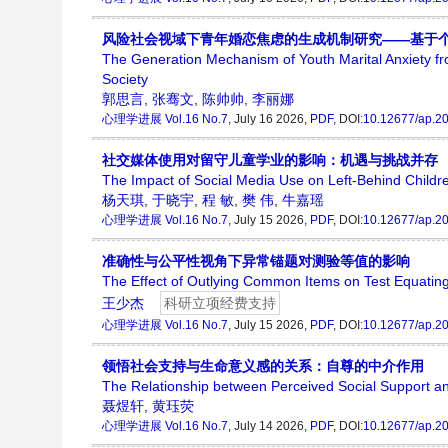
风险社会视域下青年婚恋焦虑的生成机制研究——基于个
The Generation Mechanism of Youth Marital Anxiety fro
Society
郭思言
,
张骞文
,
陈帅帅
,
李丽娜
心理学进展
Vol.16 No.7
, July 16 2026,
PDF
, DOI:
10.12677/ap.2
社交媒体使用对留守儿童学业的影响：机遇与挑战并存
The Impact of Social Media Use on Left-Behind Childr
杨天琪
,
于晓宇
,
程 敏
,
樊 伟
,
牛嘉瑶
心理学进展
Vol.16 No.7
, July 15 2026,
PDF
, DOI:
10.12677/ap.2
准确性与公平性视角下异常锚题对测验等值的影响
The Effect of Outlying Common Items on Test Equating
王少杰
科研立项经费支持
心理学进展
Vol.16 No.7
, July 15 2026,
PDF
, DOI:
10.12677/ap.2
领悟社会支持与生命意义感的关系：自尊的中介作用
The Relationship between Perceived Social Support an
聂煜轩
,
黄珏荧
心理学进展
Vol.16 No.7
, July 14 2026,
PDF
, DOI:
10.12677/ap.2