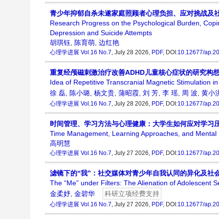
青少年抑郁自杀未遂家庭照顾者心理负担、应对挑战及
Research Progress on the Psychological Burden, Copin
Depression and Suicide Attempts
胡琪钰
,
陈育萌
,
边红艳
心理学进展
Vol.16 No.7
, July 28 2026,
PDF
, DOI:
10.12677/ap.2
重复经颅磁刺激治疗改善ADHD儿童核心症状的研究构
Idea of Repetitive Transcranial Magnetic Stimulation
徐 磊
,
陈小璐
,
杨文贵
,
蒲昭霞
,
刘 芳
,
李 瑶
,
周 波
,
黄小
心理学进展
Vol.16 No.7
, July 28 2026,
PDF
, DOI:
10.12677/ap.2
时间管理、学习方法与心理健康：大学生如何应对学习
Time Management, Learning Approaches, and Mental H
高明慧
心理学进展
Vol.16 No.7
, July 27 2026,
PDF
, DOI:
10.12677/ap.2
滤镜下的“我”：社交媒体对青少年自我认同的异化及社
The “Me” under Filters: The Alienation of Adolescent S
金柔妤
,
金碧华
科研立项经费支持
心理学进展
Vol.16 No.7
, July 27 2026,
PDF
, DOI:
10.12677/ap.2