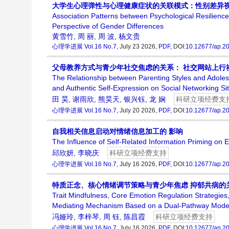
大学生心理弹性与心理健康症状的关联模式：性别差异
Association Patterns between Psychological Resilienc
Perspective of Gender Differences
黄雪竹
,
周 丽
,
周 波
,
杨文贵
心理学进展
Vol.16 No.7
, July 23 2026,
PDF
, DOI:
10.12677/ap.2
父母教养方式与青少年社交焦虑的关系： 社交网站上行
The Relationship between Parenting Styles and Adoles
and Authentic Self-Expression on Social Networking Si
田 昊
,
谢雨欣
,
熊昊天
,
银兴钰
,
龙 娴
科研立项经费支
心理学进展
Vol.16 No.7
, July 20 2026,
PDF
, DOI:
10.12677/ap.2
自我相关信息启动对情绪信息加工的 影响
The Influence of Self-Related Information Priming on 
邱欣妍
,
李晓庆
科研立项经费支持
心理学进展
Vol.16 No.7
, July 16 2026,
PDF
, DOI:
10.12677/ap.2
特质正念、核心情绪调节策略与青少年焦虑 抑郁共病的
Trait Mindfulness, Core Emotion Regulation Strategie
Mediating Mechanism Based on a Dual-Pathway Mode
冯娅玲
,
李梓琴
,
周 钰
,
陈昌霞
科研立项经费支持
心理学进展
Vol.16 No.7
, July 16 2026,
PDF
, DOI:
10.12677/ap.2