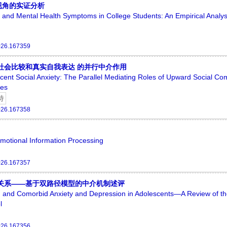
视角的实证分析
e and Mental Health Symptoms in College Students: An Empirical Analys
026.167359
社会比较和真实自我表达 的并行中介作用
cent Social Anxiety: The Parallel Mediating Roles of Upward Social Co
tes
持
026.167358
Emotional Information Processing
026.167357
关系——基于双路径模型的中介机制述评
s, and Comorbid Anxiety and Depression in Adolescents—A Review of t
l
026.167356