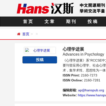
首 页
文 章
期 刊
投 稿
首页
心理学进展
Advances in Psychology
投稿
《心理学进展》系“RCCS
要刊登应用心理学、社会心理
术，集学术性、思想性为一体
内不同方向问题与发展的交流
ISSN Print:
2160-7273
ISSN Online:
2160-7281
编辑邮箱:
ap@hanspub.org
Website:
https://www.hanspu