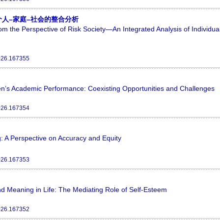
人–家庭–社会的整合分析
m the Perspective of Risk Society—An Integrated Analysis of Individua
026.167355
en’s Academic Performance: Coexisting Opportunities and Challenges
026.167354
: A Perspective on Accuracy and Equity
026.167353
d Meaning in Life: The Mediating Role of Self-Esteem
026.167352