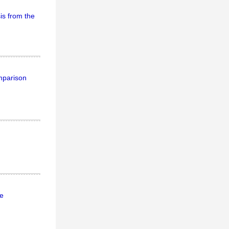
is from the
mparison
he