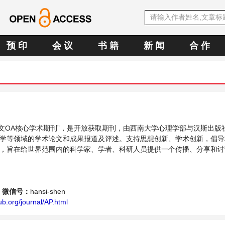
预 印
会 议
书 籍
新 闻
合 作
E中文OA核心学术期刊”，是开放获取期刊，由西南大学心理学部与汉斯出版
学等领域的学术论文和成果报道及评述。支持思想创新、学术创新，倡导
，旨在给世界范围内的科学家、学者、科研人员提供一个传播、分享和讨
平台。
微信号：
hansi-shen
b.org/journal/AP.html