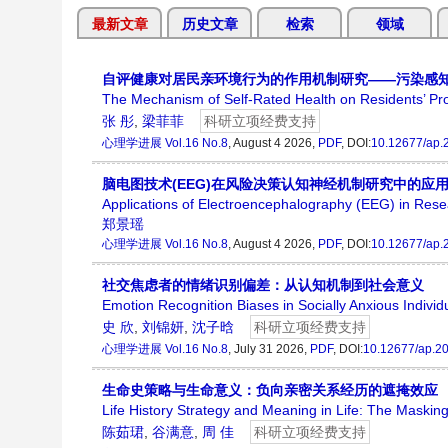
最新文章
历史文章
检索
领域
自评健康对居民亲环境行为的作用机制研究——污染感
The Mechanism of Self-Rated Health on Residents’ Pro
张 彤
,
梁菲菲
科研立项经费支持
心理学进展
Vol.16 No.8
, August 4 2026,
PDF
, DOI:
10.12677/ap.
脑电图技术(EEG)在风险决策认知神经机制研究中的应
Applications of Electroencephalography (EEG) in Res
郑景瑶
心理学进展
Vol.16 No.8
, August 4 2026,
PDF
, DOI:
10.12677/ap.
社交焦虑者的情绪识别偏差：从认知机制到社会意义
Emotion Recognition Biases in Socially Anxious Indivi
史 欣
,
刘锦妍
,
沈子晗
科研立项经费支持
心理学进展
Vol.16 No.8
, July 31 2026,
PDF
, DOI:
10.12677/ap.2
生命史策略与生命意义：负向亲密关系经历的遮掩效应
Life History Strategy and Meaning in Life: The Masking
陈茹珺
,
谷满意
,
周 佳
科研立项经费支持