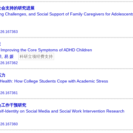
社会支持的研究进展
g Challenges, and Social Support of Family Caregivers for Adolescent
026.167363
想
 in Improving the Core Symptoms of ADHD Children
洪
,
易 媛
科研立项经费支持
026.167362
压力
ealth: How College Students Cope with Academic Stress
026.167361
会工作干预研究
elf-Identity on Social Media and Social Work Intervention Research
026.167360