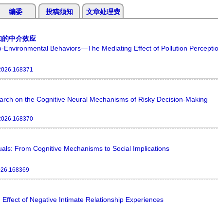
编委
投稿须知
文章处理费
知的中介效应
-Environmental Behaviors—The Mediating Effect of Pollution Percepti
2026.168371
用
earch on the Cognitive Neural Mechanisms of Risky Decision-Making
2026.168370
duals: From Cognitive Mechanisms to Social Implications
026.168369
 Effect of Negative Intimate Relationship Experiences