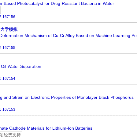
m-Based Photocatalyst for Drug-Resistant Bacteria in Water
6.167156
动力学模拟
e Deformation Mechanism of Cu-Cr Alloy Based on Machine Learning Pot
6.167155
Oil-Water Separation
6.167154
g and Strain on Electronic Properties of Monolayer Black Phosphorus
6.167153
te Cathode Materials for Lithium-Ion Batteries
项经费支持