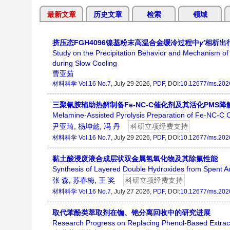
最新文章
历史文章
检索
领域
挤压态FGH4096镍基粉末高温合金缓冷过程中
γ
′相析出
Study on the Precipitation Behavior and Mechanism o
during Slow Cooling
曹亚茹
材料科学
Vol.16 No.7
, July 29 2026,
PDF
, DOI:
10.12677/ms.202
三聚氰胺辅助热解制备Fe-NC-C催化剂及其活化PMS
Melamine-Assisted Pyrolysis Preparation of Fe-NC-C C
尹亚琦
,
杨坤懿
,
冯 丹
科研立项经费支持
材料科学
Vol.16 No.7
, July 29 2026,
PDF
, DOI:
10.12677/ms.202
黏土酸浸废液合成层状双金属氢氧化物及其除氟性能
Synthesis of Layered Double Hydroxides from Spent A
张 森
,
苏春梅
,
王 奖
科研立项经费支持
材料科学
Vol.16 No.7
, July 27 2026,
PDF
, DOI:
10.12677/ms.202
取代苯酚类萃取剂在铷、铯分离回收中的研究进展
Research Progress on Replacing Phenol-Based Extrac