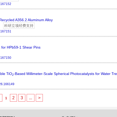
.167152
f Recycled A356.2 Aluminum Alloy
科研立项经费支持
.167151
s for HPb59-1 Shear Pins
.167150
able TiO
-Based Millimeter-Scale Spherical Photocatalysts for Water Tr
2
26.166149
<
2
3
...
>
1