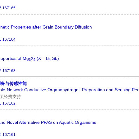
6.167165
etic Properties after Grain Boundary Diffusion
6.167164
operties of Mg
X
(X = Bi, Sb)
3
2
6.167163
制备与传感性能
ouble-Network Conductive Organohydrogel: Preparation and Sensing Pe
项经费支持
6.167162
 and Novel Alternative PFAS on Aquatic Organisms
6.167161