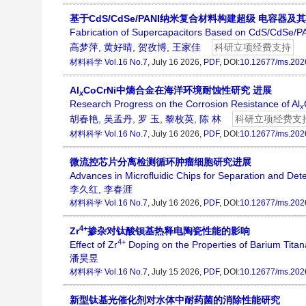
基于CdS/CdSe/PANI纳米复合材料构建超级 电容器及
Fabrication of Supercapacitors Based on CdS/CdSe/P
高梦萍
,
黄好晴
,
贺孜博
,
王家佳
科研立项经费支持
材料科学
Vol.16 No.7
, July 16 2026,
PDF
, DOI:
10.12677/ms.202
Al
CoCrNi中熵合金在海洋环境耐蚀性研究 进展
x
Research Progress on the Corrosion Resistance of Al
x
胡春艳
,
吴孟丹
,
罗 玉
,
黎枚英
,
陈 林
科研立项经费支
材料科学
Vol.16 No.7
, July 16 2026,
PDF
, DOI:
10.12677/ms.202
微流控芯片分离检测循环肿瘤细胞研究进展
Advances in Microfluidic Chips for Separation and Dete
李久红
,
李春涯
材料科学
Vol.16 No.7
, July 16 2026,
PDF
, DOI:
10.12677/ms.202
4+
Zr
掺杂对钛酸钡基热释电陶瓷性能的影响
4+
Effect of Zr
Doping on the Properties of Barium Tita
潘昊昱
材料科学
Vol.16 No.7
, July 15 2026,
PDF
, DOI:
10.12677/ms.202
新型钛基光催化剂对水体中耐药菌的消除性能研究