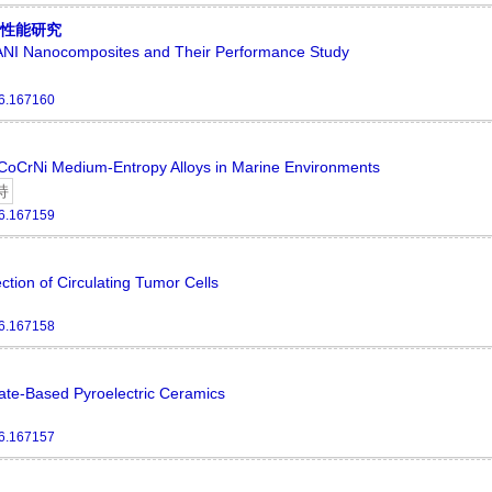
其性能研究
ANI Nanocomposites and Their Performance Study
6.167160
CoCrNi Medium-Entropy Alloys in Marine Environments
持
6.167159
ction of Circulating Tumor Cells
6.167158
nate-Based Pyroelectric Ceramics
6.167157