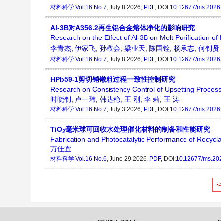
材料科学
Vol.16 No.7
, July 8 2026,
PDF
, DOI:
10.12677/ms.2026
Al-3B对A356.2再生铝合金熔体净化的影响研究
Research on the Effect of Al-3B on Melt Purification o
李青杰
,
伊家飞
,
孙敬会
,
梁业天
,
陈国铨
,
杨承志
,
何钊贤
材料科学
Vol.16 No.7
, July 8 2026,
PDF
, DOI:
10.12677/ms.2026
HPb59-1剪切销镦粗过程一致性控制研究
Research on Consistency Control of Upsetting Proces
时晓钊
,
卢一玮
,
韩达稳
,
王 刚
,
李 莉
,
王 涛
材料科学
Vol.16 No.7
, July 3 2026,
PDF
, DOI:
10.12677/ms.2026
TiO
毫米球可回收水处理催化材料的制备和性能研究
2
Fabrication and Photocatalytic Performance of Recycl
万佳宜
材料科学
Vol.16 No.6
, June 29 2026,
PDF
, DOI:
10.12677/ms.20