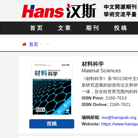
首 页
文 章
期 刊
投 稿
首页
材料科学
Material Sciences
《材料科学》系“RCCSE
新研究进展的创造性论文和评
一体，旨在给世界范围内的科
的交流平台。
ISSN Print:
2160-7613
ISSN Online:
2160-7621
编辑邮箱:
ms@hanspub.org
投稿
Website:
https://www.hansp