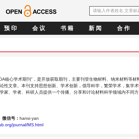
预 印
会 议
书 籍
新 闻
合 作
中文OA核心学术期刊”，是开放获取期刊，主要刊登生物材料、纳米材料等材
论性文章。本刊支持思想创新、学术创新，倡导科学，繁荣学术，集学术
学家、学者、科研人员提供一个传播、分享和讨论材料科学领域内不同方
微信号：
hansi-yan
ub.org/journal/MS.html