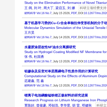
Study on the Elimination Performance of Novel Titaniu
王 阔
,
刘 叶
,
周大丁
,
梁启玉
,
刘 娜
科研立项经费支持
材料科学
Vol.16 No.7
, July 15 2026,
PDF
, DOI:
10.12677/ms.202
基于机器学习势的Cu-Cr合金单轴拉伸变形机制的分子
Molecular Dynamics Simulation of the Uniaxial Tensil
王月昊
材料科学
Vol.16 No.7
, July 14 2026,
PDF
, DOI:
10.12677/ms.202
水凝胶涂层改性NF油水分离膜研究
Study on Hydrogel Coating Modified NF Membrane for 
张 伟
,
杜国勇
材料科学
Vol.16 No.7
, July 13 2026,
PDF
, DOI:
10.12677/ms.202
铝掺杂及应变对单层黑磷电子性质作用的计算研究
Computational Study on the Effects of Aluminum Dopin
迟建鑫
,
范 鑫
材料科学
Vol.16 No.7
, July 13 2026,
PDF
, DOI:
10.12677/ms.202
锂离子电池磷酸锰铁锂正极材料的研究进展
Research Progress on Lithium Manganese Iron Phospha
覃陈好
,
曾俊豪
,
邓创浩
,
李华昱
,
胡 雷
,
邓健秋
科研立