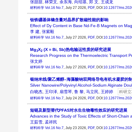
张甜甜
,
林荣文
,
余东海
,
向绍基
,
郑 文
,
王成龙
材料科学
Vol.16 No.7
, July 27 2026,
PDF
, DOI:
10.12677/ms.202
钕铁硼基体镝含量对晶界扩散磁性能的影响
Effect of Dy Content in Base Nd-Fe-B Magnets on Magn
李 建
,
张紫毅
材料科学
Vol.16 No.7
, July 27 2026,
PDF
, DOI:
10.12677/ms.202
Mg
X
(X = Bi, Sb)热电输运性质的研究进展
3
2
Research Progress on the Thermoelectric Transport Pr
张文婷
材料科学
Vol.16 No.7
, July 27 2026,
PDF
, DOI:
10.12677/ms.202
银纳米线/聚乙烯醇–海藻酸钠双网络导电有机水凝胶的
Silver Nanowire/Polyvinyl Alcohol-Sodium Alginate D
白晓杰
,
王印泽
,
扇雪琴
,
鲁 黎
,
马立民
,
王婷婷
科研立
材料科学
Vol.16 No.7
, July 24 2026,
PDF
, DOI:
10.12677/ms.202
短链及新型替代PFAS对水生生物毒性效应的研究进展
Advances in the Study of Toxic Effects of Short-Chain
王茹雪
,
孟祥民
材料科学
Vol.16 No.7
, July 23 2026,
PDF
, DOI:
10.12677/ms.202