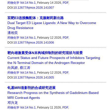
药物化学
Vol.14 No.1
, February 14 2026,
PDF
,
DOI:
10.12677/hjmce.2026.141007
双靶E3连接酶配体：克服耐药新出路
Dual Target E3 Ligase Ligands: A New Way to Overcome
Drug Resistance
潘相奕
药物化学
Vol.14 No.1
, February 12 2026,
PDF
,
DOI:
10.12677/hjmce.2026.141006
靶向雄激素受体N末构域抑制剂的研究现状与前景
Current Status and Future Prospects of Inhibitors Targeting
the N-Terminal Domain of the Androgen Receptor
向凤娇
,
蔡江涛
药物化学
Vol.14 No.1
, February 12 2026,
PDF
,
DOI:
10.12677/hjmce.2026.141005
钆基MRI造影剂的合成研究进展
Research Progress on the Synthesis of Gadolinium-Based
MRI Contrast Agents
邓兴龙
药物化学
Vol.14 No.1
, February 11 2026,
PDF
,