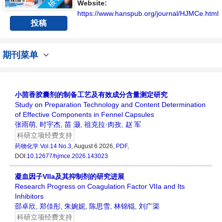
Website:
https://www.hanspub.org/journal/HJMCe.html
投稿
期刊菜单
小茴香胶囊剂的制备工艺及有效成分含量测定研究
Study on Preparation Technology and Content Determination
of Effective Components in Fennel Capsules
张雨萌
,
时宇杰
,
苗 灏
,
祖克拉·肉孜
,
赵 军
科研立项经费支持
药物化学
Vol.14 No.3
, August 6 2026,
PDF
,
DOI:
10.12677/hjmce.2026.143023
凝血因子VIIa及其抑制剂的研究进展
Research Progress on Coagulation Factor VIIa and Its
Inhibitors
邵卓欣
,
郑佳彤
,
朱婉妮
,
陈思雪
,
林锦锟
,
刘广渠
科研立项经费支持