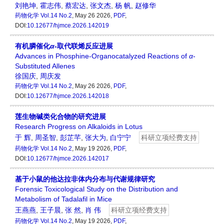
刘艳坤
,
霍志伟
,
蔡宏达
,
张文杰
,
杨 帆
,
赵修华
药物化学
Vol.14 No.2
, May 26 2026,
PDF
,
DOI:
10.12677/hjmce.2026.142019
有机膦催化
α
-取代联烯反应进展
Advances in Phosphine-Organocatalyzed Reactions of
α
-
Substituted Allenes
徐国庆
,
周庆发
药物化学
Vol.14 No.2
, May 26 2026,
PDF
,
DOI:
10.12677/hjmce.2026.142018
莲生物碱类化合物的研究进展
Research Progress on Alkaloids in Lotus
于 辉
,
周圣智
,
彭芷芊
,
张大为
,
白宁宁
科研立项经费支持
药物化学
Vol.14 No.2
, May 19 2026,
PDF
,
DOI:
10.12677/hjmce.2026.142017
基于小鼠的他达拉非体内分布与代谢规律研究
Forensic Toxicological Study on the Distribution and
Metabolism of Tadalafil in Mice
王燕燕
,
王子晨
,
张 然
,
肖 伟
科研立项经费支持
药物化学
Vol.14 No.2
, May 19 2026,
PDF
,