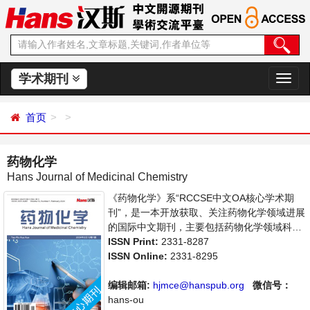
学术期刊
切
换
导
首页
航
药物化学
Hans Journal of Medicinal Chemistry
《药物化学》系“RCCSE中文OA核心学术期
刊”，是一本开放获取、关注药物化学领域进展
的国际中文期刊，主要包括药物化学领域科研
成果及科技信息的最新成果介绍，学者讨论，
ISSN Print:
2331-8287
某一领域的研究进展和专业评论等多方面的内
ISSN Online:
2331-8295
容，旨在给世界范围内的科学家、学者、科研
人员提供一个传播、分享和讨论药物化学领域
编辑邮箱:
hjmce@hanspub.org
微信号：
内不同方向问题与发展的交流平台。
hans-ou