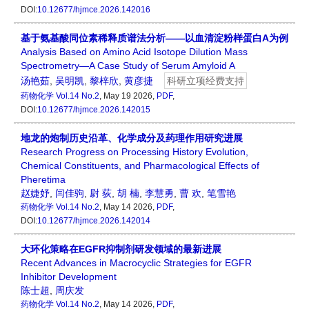
DOI:
10.12677/hjmce.2026.142016
基于氨基酸同位素稀释质谱法分析——以血清淀粉样蛋白A为例
Analysis Based on Amino Acid Isotope Dilution Mass
Spectrometry—A Case Study of Serum Amyloid A
汤艳茹
,
吴明凯
,
黎梓欣
,
黄彦捷
科研立项经费支持
药物化学
Vol.14 No.2
, May 19 2026,
PDF
,
DOI:
10.12677/hjmce.2026.142015
地龙的炮制历史沿革、化学成分及药理作用研究进展
Research Progress on Processing History Evolution,
Chemical Constituents, and Pharmacological Effects of
Pheretima
赵婕妤
,
闫佳驹
,
尉 荻
,
胡 楠
,
李慧勇
,
曹 欢
,
笔雪艳
药物化学
Vol.14 No.2
, May 14 2026,
PDF
,
DOI:
10.12677/hjmce.2026.142014
大环化策略在EGFR抑制剂研发领域的最新进展
Recent Advances in Macrocyclic Strategies for EGFR
Inhibitor Development
陈士超
,
周庆发
药物化学
Vol.14 No.2
, May 14 2026,
PDF
,