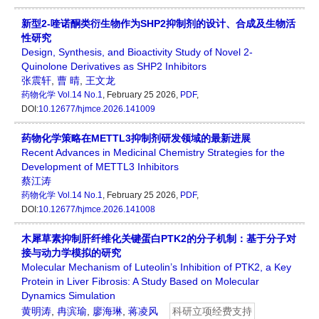
新型2-喹诺酮类衍生物作为SHP2抑制剂的设计、合成及生物活
性研究
Design, Synthesis, and Bioactivity Study of Novel 2-
Quinolone Derivatives as SHP2 Inhibitors
张震轩
,
曹 晴
,
王文龙
药物化学
Vol.14 No.1
, February 25 2026,
PDF
,
DOI:
10.12677/hjmce.2026.141009
药物化学策略在METTL3抑制剂研发领域的最新进展
Recent Advances in Medicinal Chemistry Strategies for the
Development of METTL3 Inhibitors
蔡江涛
药物化学
Vol.14 No.1
, February 25 2026,
PDF
,
DOI:
10.12677/hjmce.2026.141008
木犀草素抑制肝纤维化关键蛋白PTK2的分子机制：基于分子对
接与动力学模拟的研究
Molecular Mechanism of Luteolin’s Inhibition of PTK2, a Key
Protein in Liver Fibrosis: A Study Based on Molecular
Dynamics Simulation
黄明涛
,
冉滨瑜
,
廖海琳
,
蒋凌风
科研立项经费支持