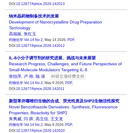
DOI:
10.12677/hjmce.2026.142013
纳米晶药物制备技术的发展
Development of Nanocrystalline Drug Preparation
Technology
高福振
,
朱红玉
药物化学
Vol.14 No.2
, May 14 2026,
PDF
,
DOI:
10.12677/hjmce.2026.142012
IL-8小分子调节剂的研究进展、挑战与未来展望
Research Progress, Challenges, and Future Perspectives of
Small-Molecule Modulators Targeting IL-8
朱怡萍
,
卢 帅
,
陆 涛
科研立项经费支持
药物化学
Vol.14 No.2
, May 9 2026,
PDF
,
DOI:
10.12677/hjmce.2026.142011
新型苯并噻唑衍生物的合成、荧光性质及SHP2生物活性探究
Novel Benzothiazole Derivatives: Synthesis, Fluorescence
Properties, Bioactivity for SHP2
朱隽威
,
闫 薛
,
高立信
,
王文龙
药物化学
Vol.14 No.2
, May 9 2026,
PDF
,
DOI:
10.12677/hjmce.2026.142010