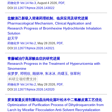
药物化学
Vol.14 No.3
, August 4 2026,
PDF
,
DOI:
10.12677/hjmce.2026.143022
盐酸溴己新吸入溶液药理机制、临床应用及研究进展
Pharmacological Mechanism, Clinical Application and
Research Progress of Bromhexine Hydrochloride Inhalation
Solution
赵天宇
药物化学
Vol.14 No.2
, May 28 2026,
PDF
,
DOI:
10.12677/hjmce.2026.142021
青藤碱治疗高尿酸血症的研究进展
Research Progress in the Treatment of Hyperuricemia with
Sinomenine
侯梦梦
,
邓明欣
,
顾炳坤
,
朱冰冰
,
尚曙玉
,
张翠利
科研立项经费支持
药物化学
Vol.14 No.2
, May 28 2026,
PDF
,
DOI:
10.12677/hjmce.2026.142020
胶束絮凝反溶剂重结晶法纯化落叶松木中二氢槲皮素工艺优化
Optimization of Purification Process of Dihydroquercetin from
Larch by Micellar Flocculation Anti-Solvent Recrystalization