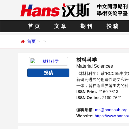
首 页
文 章
期 刊
投 稿
首页
材料科学
Material Sciences
投稿
《材料科学》系“RCCSE
新研究进展的创造性论文和评
一体，旨在给世界范围内的科
的交流平台。
ISSN Print:
2160-7613
ISSN Online:
2160-7621
编辑邮箱:
ms@hanspub.org
Website:
https://www.hansp