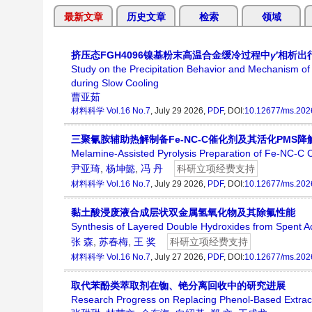
最新文章
历史文章
检索
领域
挤压态FGH4096镍基粉末高温合金缓冷过程中
γ
′相析出
Study on the Precipitation Behavior and Mechanism o
during Slow Cooling
曹亚茹
材料科学
Vol.16 No.7
, July 29 2026,
PDF
, DOI:
10.12677/ms.202
三聚氰胺辅助热解制备Fe-NC-C催化剂及其活化PMS
Melamine-Assisted Pyrolysis Preparation of Fe-NC-C C
尹亚琦
,
杨坤懿
,
冯 丹
科研立项经费支持
材料科学
Vol.16 No.7
, July 29 2026,
PDF
, DOI:
10.12677/ms.202
黏土酸浸废液合成层状双金属氢氧化物及其除氟性能
Synthesis of Layered Double Hydroxides from Spent A
张 森
,
苏春梅
,
王 奖
科研立项经费支持
材料科学
Vol.16 No.7
, July 27 2026,
PDF
, DOI:
10.12677/ms.202
取代苯酚类萃取剂在铷、铯分离回收中的研究进展
Research Progress on Replacing Phenol-Based Extrac