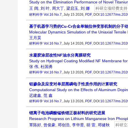
Study on the Elimination Performance of Novel Titaniu
王 阔
,
刘 叶
,
周大丁
,
梁启玉
,
刘 娜
科研立项经费支持
材料科学
Vol.16 No.7
, July 15 2026,
PDF
, DOI:
10.12677/ms.202
基于机器学习势的Cu-Cr合金单轴拉伸变形机制的分子
Molecular Dynamics Simulation of the Uniaxial Tensil
王月昊
材料科学
Vol.16 No.7
, July 14 2026,
PDF
, DOI:
10.12677/ms.202
水凝胶涂层改性NF油水分离膜研究
Study on Hydrogel Coating Modified NF Membrane for 
张 伟
,
杜国勇
材料科学
Vol.16 No.7
, July 13 2026,
PDF
, DOI:
10.12677/ms.202
铝掺杂及应变对单层黑磷电子性质作用的计算研究
Computational Study on the Effects of Aluminum Dopin
迟建鑫
,
范 鑫
材料科学
Vol.16 No.7
, July 13 2026,
PDF
, DOI:
10.12677/ms.202
锂离子电池磷酸锰铁锂正极材料的研究进展
Research Progress on Lithium Manganese Iron Phospha
覃陈好
,
曾俊豪
,
邓创浩
,
李华昱
,
胡 雷
,
邓健秋
科研立