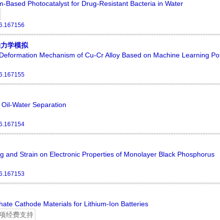
m-Based Photocatalyst for Drug-Resistant Bacteria in Water
6.167156
动力学模拟
e Deformation Mechanism of Cu-Cr Alloy Based on Machine Learning Pot
6.167155
Oil-Water Separation
6.167154
g and Strain on Electronic Properties of Monolayer Black Phosphorus
6.167153
te Cathode Materials for Lithium-Ion Batteries
项经费支持