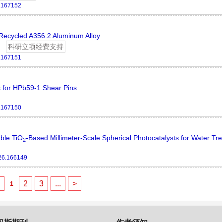
.167152
f Recycled A356.2 Aluminum Alloy
科研立项经费支持
.167151
s for HPb59-1 Shear Pins
.167150
able TiO
-Based Millimeter-Scale Spherical Photocatalysts for Water Tr
2
26.166149
<
2
3
...
>
1