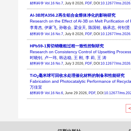
材料科学
Vol.16 No.7
, July 8 2026,
PDF
, DOI:
10.12677/ms.2026
Al-3B对A356.2再生铝合金熔体净化的影响研究
Research on the Effect of Al-3B on Melt Purification o
李青杰
,
伊家飞
,
孙敬会
,
梁业天
,
陈国铨
,
杨承志
,
何钊贤
材料科学
Vol.16 No.7
, July 8 2026,
PDF
, DOI:
10.12677/ms.2026
HPb59-1剪切销镦粗过程一致性控制研究
Research on Consistency Control of Upsetting Proces
时晓钊
,
卢一玮
,
韩达稳
,
王 刚
,
李 莉
,
王 涛
材料科学
Vol.16 No.7
, July 3 2026,
PDF
, DOI:
10.12677/ms.2026
TiO
毫米球可回收水处理催化材料的制备和性能研究
2
Fabrication and Photocatalytic Performance of Recycl
万佳宜
材料科学
Vol.16 No.6
, June 29 2026,
PDF
, DOI:
10.12677/ms.20