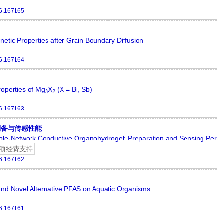
6.167165
etic Properties after Grain Boundary Diffusion
6.167164
operties of Mg
X
(X = Bi, Sb)
3
2
6.167163
制备与传感性能
ouble-Network Conductive Organohydrogel: Preparation and Sensing Pe
项经费支持
6.167162
 and Novel Alternative PFAS on Aquatic Organisms
6.167161