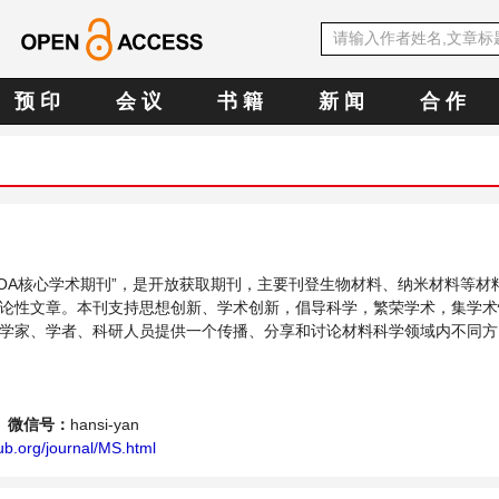
预 印
会 议
书 籍
新 闻
合 作
中文OA核心学术期刊”，是开放获取期刊，主要刊登生物材料、纳米材料等材
论性文章。本刊支持思想创新、学术创新，倡导科学，繁荣学术，集学术
学家、学者、科研人员提供一个传播、分享和讨论材料科学领域内不同方
微信号：
hansi-yan
ub.org/journal/MS.html