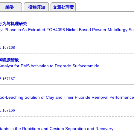
编委
投稿须知
文章处理费
行为与机理研究
f
γ
′ Phase in As‑Extruded FGH4096 Nickel‑Based Powder Metallurgy Su
6.167168
降解磺胺醋酰
atalyst for PMS Activation to Degrade Sulfacetamide
6.167167
cid-Leaching Solution of Clay and Their Fluoride Removal Performance
6.167166
tants in the Rubidium and Cesium Separation and Recovery