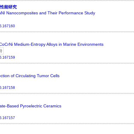
其性能研究
ANI Nanocomposites and Their Performance Study
6.167160
CoCrNi Medium-Entropy Alloys in Marine Environments
持
6.167159
ction of Circulating Tumor Cells
6.167158
nate-Based Pyroelectric Ceramics
6.167157