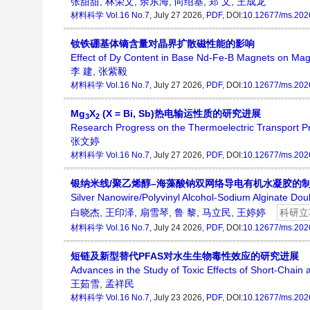
张甜甜
,
林荣文
,
余东海
,
向绍基
,
郑 文
,
王成龙
材料科学
Vol.16 No.7
, July 27 2026,
PDF
, DOI:
10.12677/ms.202
钕铁硼基体镝含量对晶界扩散磁性能的影响
Effect of Dy Content in Base Nd-Fe-B Magnets on Magn
李 建
,
张紫毅
材料科学
Vol.16 No.7
, July 27 2026,
PDF
, DOI:
10.12677/ms.202
Mg
X
(X = Bi, Sb)热电输运性质的研究进展
3
2
Research Progress on the Thermoelectric Transport Pr
张文婷
材料科学
Vol.16 No.7
, July 27 2026,
PDF
, DOI:
10.12677/ms.202
银纳米线/聚乙烯醇–海藻酸钠双网络导电有机水凝胶的
Silver Nanowire/Polyvinyl Alcohol-Sodium Alginate D
白晓杰
,
王印泽
,
扇雪琴
,
鲁 黎
,
马立民
,
王婷婷
科研立
材料科学
Vol.16 No.7
, July 24 2026,
PDF
, DOI:
10.12677/ms.202
短链及新型替代PFAS对水生生物毒性效应的研究进展
Advances in the Study of Toxic Effects of Short-Chain
王茹雪
,
孟祥民
材料科学
Vol.16 No.7
, July 23 2026,
PDF
, DOI:
10.12677/ms.202