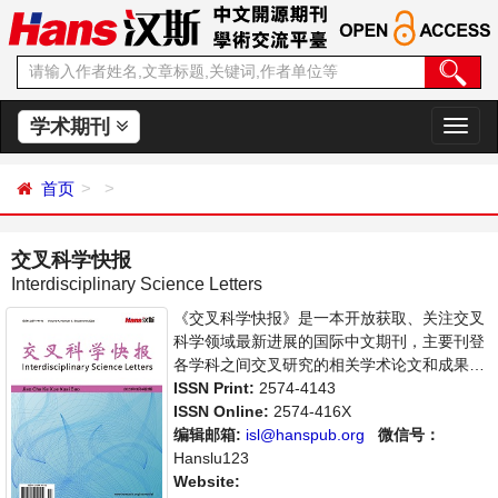
学术期刊
切
换
导
首页
航
交叉科学快报
Interdisciplinary Science Letters
《交叉科学快报》是一本开放获取、关注交叉
科学领域最新进展的国际中文期刊，主要刊登
各学科之间交叉研究的相关学术论文和成果展
示。支持思想创新、学术创新，倡导科学，繁
ISSN Print:
2574-4143
荣学术，集学术性、思想性为一体，旨在给世
ISSN Online:
2574-416X
界范围内的科学家、学者、科研人员提供一个
编辑邮箱:
isl@hanspub.org
微信号：
传播、分享和讨论交叉科学领域内不同方向问
Hanslu123
题与发展的交流平台。
Website: