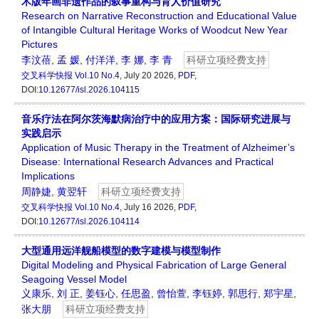
木版年画非遗作品的叙事重构与育人价值研究
Research on Narrative Reconstruction and Educational Value
of Intangible Cultural Heritage Works of Woodcut New Year
Pictures
李汶蓓
,
孟 媛
,
付洋洋
,
李 娜
,
李 青
科研立项经费支持
交叉科学快报
Vol.10 No.4
, July 20 2026,
PDF
,
DOI:
10.12677/isl.2026.104115
音乐疗法在阿尔茨海默病治疗中的应用方案：国际研究进展与
实践启示
Application of Music Therapy in the Treatment of Alzheimer’s
Disease: International Research Advances and Practical
Implications
周静婕
,
黄翌轩
科研立项经费支持
交叉科学快报
Vol.10 No.4
, July 16 2026,
PDF
,
DOI:
10.12677/isl.2026.104114
大型通用远洋舰船模型的数字建模与模型制作
Digital Modeling and Physical Fabrication of Large General
Seagoing Vessel Model
义康乐
,
刘 正
,
姜钰心
,
任思盈
,
曾怡萱
,
李钰婷
,
郭思行
,
郑宇星
,
张大朋
科研立项经费支持