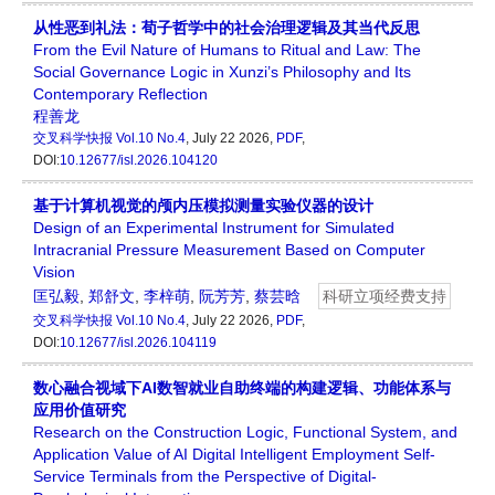
从性恶到礼法：荀子哲学中的社会治理逻辑及其当代反思
From the Evil Nature of Humans to Ritual and Law: The
Social Governance Logic in Xunzi’s Philosophy and Its
Contemporary Reflection
程善龙
交叉科学快报
Vol.10 No.4
, July 22 2026,
PDF
,
DOI:
10.12677/isl.2026.104120
基于计算机视觉的颅内压模拟测量实验仪器的设计
Design of an Experimental Instrument for Simulated
Intracranial Pressure Measurement Based on Computer
Vision
匡弘毅
,
郑舒文
,
李梓萌
,
阮芳芳
,
蔡芸晗
科研立项经费支持
交叉科学快报
Vol.10 No.4
, July 22 2026,
PDF
,
DOI:
10.12677/isl.2026.104119
数心融合视域下AI数智就业自助终端的构建逻辑、功能体系与
应用价值研究
Research on the Construction Logic, Functional System, and
Application Value of AI Digital Intelligent Employment Self-
Service Terminals from the Perspective of Digital-