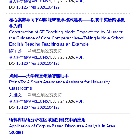
交叉科学快报
Vol.10 No.4
, July 28 2026,
PDF
,
DOI:
10.12677/isl.2026.104129
核心素养导向下AI赋能5E教学模式建构——以初中英语阅读教
学为例
Construction of 5E Teaching Mode Empowered by AI under
the Guidance of Core Competencies—Taking Middle School
English Reading Teaching as an Example
陈宇莎
科研立项经费支持
交叉科学快报
Vol.10 No.4
, July 28 2026,
PDF
,
DOI:
10.12677/isl.2026.104128
点到——大学课堂考勤智能助手
Point-To: A Smart Attendance Assistant for University
Classrooms
刘雅文
科研立项经费支持
交叉科学快报
Vol.10 No.4
, July 24 2026,
PDF
,
DOI:
10.12677/isl.2026.104127
语料库话语分析在区域国别研究中的应用
Application of Corpus-Based Discourse Analysis in Area
Studies