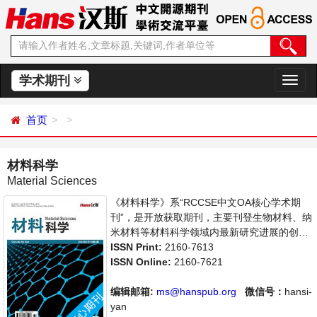
学术期刊
切
换
导
首页
航
材料科学
Material Sciences
《材料科学》系“RCCSE中文OA核心学术期
刊”，是开放获取期刊，主要刊登生物材料、纳
米材料等材料科学领域内最新研究进展的创造
性论文和评论性文章。本刊支持思想创新、学
ISSN Print:
2160-7613
术创新，倡导科学，繁荣学术，集学术性、思
ISSN Online:
2160-7621
想性为一体，旨在给世界范围内的科学家、学
者、科研人员提供一个传播、分享和讨论材料
编辑邮箱:
ms@hanspub.org
微信号：
hansi-
科学领域内不同方向问题与发展的交流平台。
yan