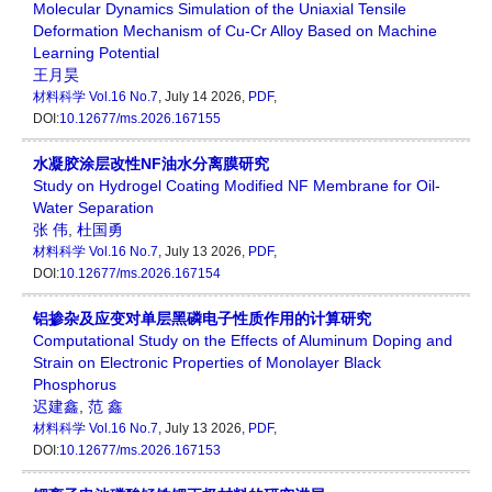
Molecular Dynamics Simulation of the Uniaxial Tensile
Deformation Mechanism of Cu-Cr Alloy Based on Machine
Learning Potential
王月昊
材料科学
Vol.16 No.7
, July 14 2026,
PDF
,
DOI:
10.12677/ms.2026.167155
水凝胶涂层改性NF油水分离膜研究
Study on Hydrogel Coating Modified NF Membrane for Oil-
Water Separation
张 伟
,
杜国勇
材料科学
Vol.16 No.7
, July 13 2026,
PDF
,
DOI:
10.12677/ms.2026.167154
铝掺杂及应变对单层黑磷电子性质作用的计算研究
Computational Study on the Effects of Aluminum Doping and
Strain on Electronic Properties of Monolayer Black
Phosphorus
迟建鑫
,
范 鑫
材料科学
Vol.16 No.7
, July 13 2026,
PDF
,
DOI:
10.12677/ms.2026.167153