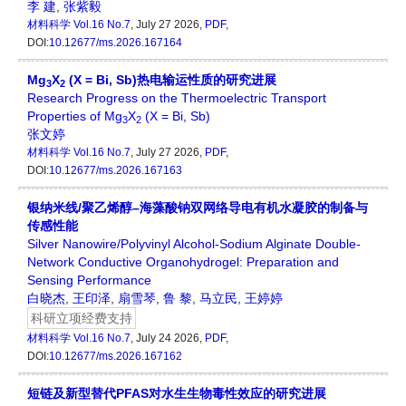
李 建
,
张紫毅
材料科学
Vol.16 No.7
, July 27 2026,
PDF
,
DOI:
10.12677/ms.2026.167164
Mg
X
(X = Bi, Sb)热电输运性质的研究进展
3
2
Research Progress on the Thermoelectric Transport
Properties of Mg
X
(X = Bi, Sb)
3
2
张文婷
材料科学
Vol.16 No.7
, July 27 2026,
PDF
,
DOI:
10.12677/ms.2026.167163
银纳米线/聚乙烯醇–海藻酸钠双网络导电有机水凝胶的制备与
传感性能
Silver Nanowire/Polyvinyl Alcohol-Sodium Alginate Double-
Network Conductive Organohydrogel: Preparation and
Sensing Performance
白晓杰
,
王印泽
,
扇雪琴
,
鲁 黎
,
马立民
,
王婷婷
科研立项经费支持
材料科学
Vol.16 No.7
, July 24 2026,
PDF
,
DOI:
10.12677/ms.2026.167162
短链及新型替代PFAS对水生生物毒性效应的研究进展