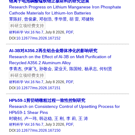
锂离子电池磷酸锰铁锂正极材料的研究进展
Research Progress on Lithium Manganese Iron Phosphate
Cathode Materials for Lithium-Ion Batteries
覃陈好
,
曾俊豪
,
邓创浩
,
李华昱
,
胡 雷
,
邓健秋
科研立项经费支持
材料科学
Vol.16 No.7
, July 8 2026,
PDF
,
DOI:
10.12677/ms.2026.167152
Al-3B对A356.2再生铝合金熔体净化的影响研究
Research on the Effect of Al-3B on Melt Purification of
Recycled A356.2 Aluminum Alloy
李青杰
,
伊家飞
,
孙敬会
,
梁业天
,
陈国铨
,
杨承志
,
何钊贤
科研立项经费支持
材料科学
Vol.16 No.7
, July 8 2026,
PDF
,
DOI:
10.12677/ms.2026.167151
HPb59-1剪切销镦粗过程一致性控制研究
Research on Consistency Control of Upsetting Process for
HPb59-1 Shear Pins
时晓钊
,
卢一玮
,
韩达稳
,
王 刚
,
李 莉
,
王 涛
材料科学
Vol.16 No.7
, July 3 2026,
PDF
,
DOI:
10.12677/ms.2026.167150