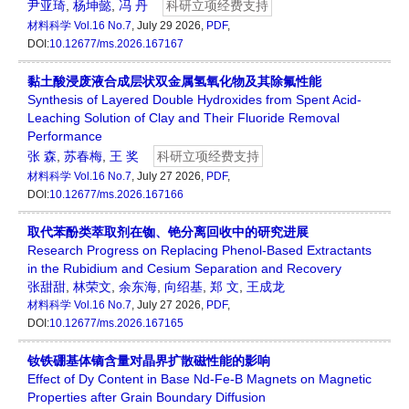
尹亚琦
,
杨坤懿
,
冯 丹
科研立项经费支持
材料科学
Vol.16 No.7
, July 29 2026,
PDF
,
DOI:
10.12677/ms.2026.167167
黏土酸浸废液合成层状双金属氢氧化物及其除氟性能
Synthesis of Layered Double Hydroxides from Spent Acid-
Leaching Solution of Clay and Their Fluoride Removal
Performance
张 森
,
苏春梅
,
王 奖
科研立项经费支持
材料科学
Vol.16 No.7
, July 27 2026,
PDF
,
DOI:
10.12677/ms.2026.167166
取代苯酚类萃取剂在铷、铯分离回收中的研究进展
Research Progress on Replacing Phenol-Based Extractants
in the Rubidium and Cesium Separation and Recovery
张甜甜
,
林荣文
,
余东海
,
向绍基
,
郑 文
,
王成龙
材料科学
Vol.16 No.7
, July 27 2026,
PDF
,
DOI:
10.12677/ms.2026.167165
钕铁硼基体镝含量对晶界扩散磁性能的影响
Effect of Dy Content in Base Nd-Fe-B Magnets on Magnetic
Properties after Grain Boundary Diffusion