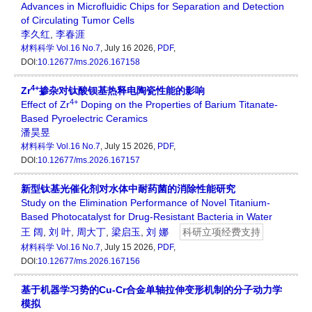
Advances in Microfluidic Chips for Separation and Detection
of Circulating Tumor Cells
李久红
,
李春涯
材料科学
Vol.16 No.7
, July 16 2026,
PDF
,
DOI:
10.12677/ms.2026.167158
4+
Zr
掺杂对钛酸钡基热释电陶瓷性能的影响
4+
Effect of Zr
Doping on the Properties of Barium Titanate-
Based Pyroelectric Ceramics
潘昊昱
材料科学
Vol.16 No.7
, July 15 2026,
PDF
,
DOI:
10.12677/ms.2026.167157
新型钛基光催化剂对水体中耐药菌的消除性能研究
Study on the Elimination Performance of Novel Titanium-
Based Photocatalyst for Drug-Resistant Bacteria in Water
王 阔
,
刘 叶
,
周大丁
,
梁启玉
,
刘 娜
科研立项经费支持
材料科学
Vol.16 No.7
, July 15 2026,
PDF
,
DOI:
10.12677/ms.2026.167156
基于机器学习势的Cu-Cr合金单轴拉伸变形机制的分子动力学
模拟