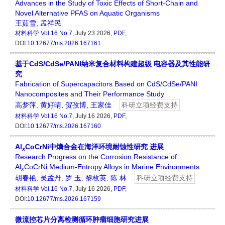
Advances in the Study of Toxic Effects of Short-Chain and
Novel Alternative PFAS on Aquatic Organisms
王茹雪
,
孟祥民
材料科学
Vol.16 No.7
, July 23 2026,
PDF
,
DOI:
10.12677/ms.2026.167161
基于CdS/CdSe/PANI纳米复合材料构建超级 电容器及其性能研
究
Fabrication of Supercapacitors Based on CdS/CdSe/PANI
Nanocomposites and Their Performance Study
高梦萍
,
黄好晴
,
贺孜博
,
王家佳
科研立项经费支持
材料科学
Vol.16 No.7
, July 16 2026,
PDF
,
DOI:
10.12677/ms.2026.167160
Al
CoCrNi中熵合金在海洋环境耐蚀性研究 进展
x
Research Progress on the Corrosion Resistance of
Al
CoCrNi Medium-Entropy Alloys in Marine Environments
x
胡春艳
,
吴孟丹
,
罗 玉
,
黎枚英
,
陈 林
科研立项经费支持
材料科学
Vol.16 No.7
, July 16 2026,
PDF
,
DOI:
10.12677/ms.2026.167159
微流控芯片分离检测循环肿瘤细胞研究进展