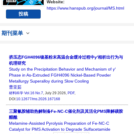
Website:
https://www.hanspub.org/journal/MS.html
投稿
期刊菜单
挤压态FGH4096镍基粉末高温合金缓冷过程中
γ
′相析出行为与
机理研究
Study on the Precipitation Behavior and Mechanism of
γ
′
Phase in As‑Extruded FGH4096 Nickel‑Based Powder
Metallurgy Superalloy during Slow Cooling
曹亚茹
材料科学
Vol.16 No.7
, July 29 2026,
PDF
,
DOI:
10.12677/ms.2026.167168
三聚氰胺辅助热解制备Fe-NC-C催化剂及其活化PMS降解磺胺
醋酰
Melamine-Assisted Pyrolysis Preparation of Fe-NC-C
Catalyst for PMS Activation to Degrade Sulfacetamide