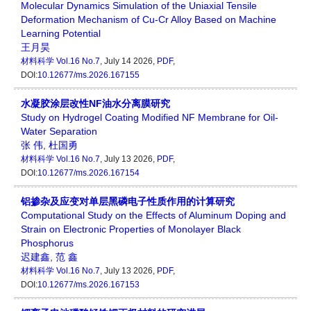
Molecular Dynamics Simulation of the Uniaxial Tensile
Deformation Mechanism of Cu-Cr Alloy Based on Machine
Learning Potential
王月昊
材料科学
Vol.16 No.7
, July 14 2026,
PDF
,
DOI:
10.12677/ms.2026.167155
水凝胶涂层改性NF油水分离膜研究
Study on Hydrogel Coating Modified NF Membrane for Oil-
Water Separation
张 伟
,
杜国勇
材料科学
Vol.16 No.7
, July 13 2026,
PDF
,
DOI:
10.12677/ms.2026.167154
铝掺杂及应变对单层黑磷电子性质作用的计算研究
Computational Study on the Effects of Aluminum Doping and
Strain on Electronic Properties of Monolayer Black
Phosphorus
迟建鑫
,
范 鑫
材料科学
Vol.16 No.7
, July 13 2026,
PDF
,
DOI:
10.12677/ms.2026.167153