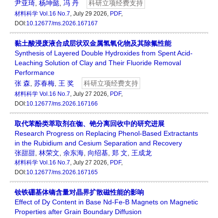
尹亚琦
,
杨坤懿
,
冯 丹
科研立项经费支持
材料科学
Vol.16 No.7
, July 29 2026,
PDF
,
DOI:
10.12677/ms.2026.167167
黏土酸浸废液合成层状双金属氢氧化物及其除氟性能
Synthesis of Layered Double Hydroxides from Spent Acid-
Leaching Solution of Clay and Their Fluoride Removal
Performance
张 森
,
苏春梅
,
王 奖
科研立项经费支持
材料科学
Vol.16 No.7
, July 27 2026,
PDF
,
DOI:
10.12677/ms.2026.167166
取代苯酚类萃取剂在铷、铯分离回收中的研究进展
Research Progress on Replacing Phenol-Based Extractants
in the Rubidium and Cesium Separation and Recovery
张甜甜
,
林荣文
,
余东海
,
向绍基
,
郑 文
,
王成龙
材料科学
Vol.16 No.7
, July 27 2026,
PDF
,
DOI:
10.12677/ms.2026.167165
钕铁硼基体镝含量对晶界扩散磁性能的影响
Effect of Dy Content in Base Nd-Fe-B Magnets on Magnetic
Properties after Grain Boundary Diffusion