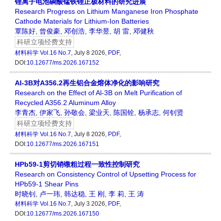
锂离子电池磷酸锰铁锂正极材料的研究进展
Research Progress on Lithium Manganese Iron Phosphate
Cathode Materials for Lithium-Ion Batteries
覃陈好
,
曾俊豪
,
邓创浩
,
李华昱
,
胡 雷
,
邓健秋
科研立项经费支持
材料科学
Vol.16 No.7
, July 8 2026,
PDF
,
DOI:
10.12677/ms.2026.167152
Al-3B对A356.2再生铝合金熔体净化的影响研究
Research on the Effect of Al-3B on Melt Purification of
Recycled A356.2 Aluminum Alloy
李青杰
,
伊家飞
,
孙敬会
,
梁业天
,
陈国铨
,
杨承志
,
何钊贤
科研立项经费支持
材料科学
Vol.16 No.7
, July 8 2026,
PDF
,
DOI:
10.12677/ms.2026.167151
HPb59-1剪切销镦粗过程一致性控制研究
Research on Consistency Control of Upsetting Process for
HPb59-1 Shear Pins
时晓钊
,
卢一玮
,
韩达稳
,
王 刚
,
李 莉
,
王 涛
材料科学
Vol.16 No.7
, July 3 2026,
PDF
,
DOI:
10.12677/ms.2026.167150