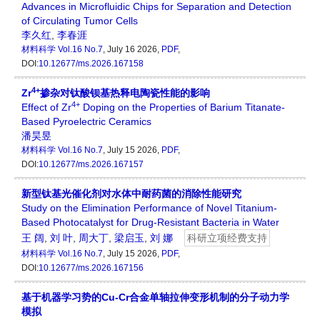
Advances in Microfluidic Chips for Separation and Detection
of Circulating Tumor Cells
李久红
,
李春涯
材料科学
Vol.16 No.7
, July 16 2026,
PDF
,
DOI:
10.12677/ms.2026.167158
4+
Zr
掺杂对钛酸钡基热释电陶瓷性能的影响
4+
Effect of Zr
Doping on the Properties of Barium Titanate-
Based Pyroelectric Ceramics
潘昊昱
材料科学
Vol.16 No.7
, July 15 2026,
PDF
,
DOI:
10.12677/ms.2026.167157
新型钛基光催化剂对水体中耐药菌的消除性能研究
Study on the Elimination Performance of Novel Titanium-
Based Photocatalyst for Drug-Resistant Bacteria in Water
王 阔
,
刘 叶
,
周大丁
,
梁启玉
,
刘 娜
科研立项经费支持
材料科学
Vol.16 No.7
, July 15 2026,
PDF
,
DOI:
10.12677/ms.2026.167156
基于机器学习势的Cu-Cr合金单轴拉伸变形机制的分子动力学
模拟