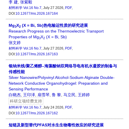
李 建
,
张紫毅
材料科学
Vol.16 No.7
, July 27 2026,
PDF
,
DOI:
10.12677/ms.2026.167164
Mg
X
(X = Bi, Sb)热电输运性质的研究进展
3
2
Research Progress on the Thermoelectric Transport
Properties of Mg
X
(X = Bi, Sb)
3
2
张文婷
材料科学
Vol.16 No.7
, July 27 2026,
PDF
,
DOI:
10.12677/ms.2026.167163
银纳米线/聚乙烯醇–海藻酸钠双网络导电有机水凝胶的制备与
传感性能
Silver Nanowire/Polyvinyl Alcohol-Sodium Alginate Double-
Network Conductive Organohydrogel: Preparation and
Sensing Performance
白晓杰
,
王印泽
,
扇雪琴
,
鲁 黎
,
马立民
,
王婷婷
科研立项经费支持
材料科学
Vol.16 No.7
, July 24 2026,
PDF
,
DOI:
10.12677/ms.2026.167162
短链及新型替代PFAS对水生生物毒性效应的研究进展