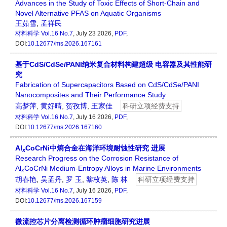
Advances in the Study of Toxic Effects of Short-Chain and
Novel Alternative PFAS on Aquatic Organisms
王茹雪
,
孟祥民
材料科学
Vol.16 No.7
, July 23 2026,
PDF
,
DOI:
10.12677/ms.2026.167161
基于CdS/CdSe/PANI纳米复合材料构建超级 电容器及其性能研
究
Fabrication of Supercapacitors Based on CdS/CdSe/PANI
Nanocomposites and Their Performance Study
高梦萍
,
黄好晴
,
贺孜博
,
王家佳
科研立项经费支持
材料科学
Vol.16 No.7
, July 16 2026,
PDF
,
DOI:
10.12677/ms.2026.167160
Al
CoCrNi中熵合金在海洋环境耐蚀性研究 进展
x
Research Progress on the Corrosion Resistance of
Al
CoCrNi Medium-Entropy Alloys in Marine Environments
x
胡春艳
,
吴孟丹
,
罗 玉
,
黎枚英
,
陈 林
科研立项经费支持
材料科学
Vol.16 No.7
, July 16 2026,
PDF
,
DOI:
10.12677/ms.2026.167159
微流控芯片分离检测循环肿瘤细胞研究进展