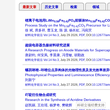
最新文章
历史文章
检索
领域
锂离子电池用LiMn
Fe
PO
前驱体Mn
Fe
CO
0.58
0.42
4
0.58
0.42
Process Study on the Mn
Fe
CO
Precursor for L
0.58
0.42
3
徐 斌
,
席多祥
,
曹玉龙
,
陈 源
,
杨长虹
,
冯宛芡
材料化学前沿
Vol.14 No.3
, July 29 2026,
PDF
, DOI:
10.12677/am
超级电容器负极材料研究进展
A Research Progress on Anode Materials for Supercap
唐尉钧
,
何安凤
,
李晨康
,
冯雪敏
,
胡勤政
材料化学前沿
Vol.14 No.3
, July 29 2026,
PDF
, DOI:
10.12677/am
螺芴咪唑–咔唑位点异构体的光物理性质及发光效率差异
Photophysical Properties and Luminescence Efficiency 
刘新宁
材料化学前沿
Vol.14 No.3
, July 27 2026,
PDF
, DOI:
10.12677/am
吖啶衍生物合成研究
Research in the Synthesis of Acridine Derivatives
赵凯丽
,
王欣瑶
,
杨梦奇
,
樊晓辉
科研立项经费支持