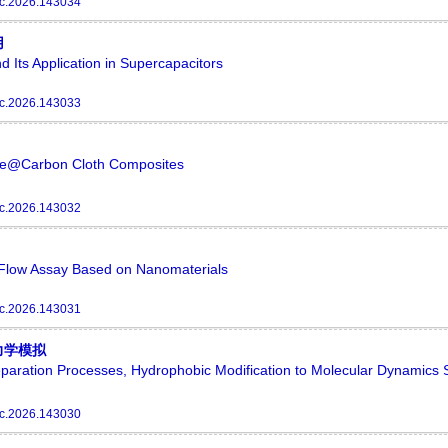
c.2026.143034
用
 Its Application in Supercapacitors
c.2026.143033
ide@Carbon Cloth Composites
c.2026.143032
al Flow Assay Based on Nanomaterials
c.2026.143031
力学模拟
aration Processes, Hydrophobic Modification to Molecular Dynamics 
c.2026.143030