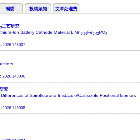
编委
投稿须知
文章处理费
工艺研究
3
ithium-Ion Battery Cathode Material LiMn
Fe
PO
0.58
0.42
4
c.2026.143037
acitors
c.2026.143036
研究
Differences of Spirofluorene-Imidazole/Carbazole Positional Isomers
c.2026.143035