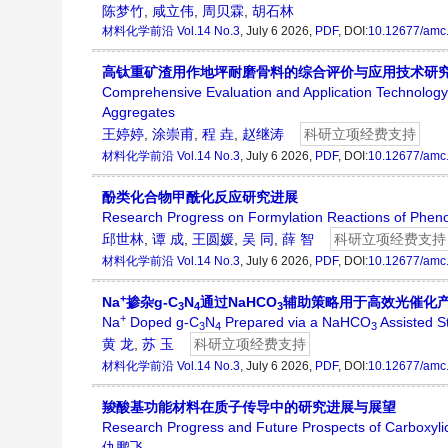
陈梦竹
,
咸立伟
,
周贝霖
,
胡石林
材料化学前沿
Vol.14 No.3
, July 6 2026,
PDF
, DOI:
10.12677/amc
高钛重矿渣用作地坪耐磨骨料的综合评价与应用技术研
Comprehensive Evaluation and Application Technolog
Aggregates
王婷婷
,
涂崇甫
,
程 垚
,
赵继涛
科研立项经费支持
材料化学前沿
Vol.14 No.3
, July 6 2026,
PDF
, DOI:
10.12677/amc
酚类化合物甲酰化反应研究进展
Research Progress on Formylation Reactions of Phe
邱世林
,
谭 成
,
王圆媛
,
吴 同
,
薛 智
科研立项经费支持
材料化学前沿
Vol.14 No.3
, July 6 2026,
PDF
, DOI:
10.12677/amc
+
Na
掺杂g-C
N
通过NaHCO
辅助策略用于高效光催化产
3
4
3
+
Na
Doped g-C
N
Prepared via a NaHCO
Assisted St
3
4
3
黄 龙
,
苏 玉
科研立项经费支持
材料化学前沿
Vol.14 No.3
, July 6 2026,
PDF
, DOI:
10.12677/amc
羧酸基功能材料在质子传导中的研究进展与展望
Research Progress and Future Prospects of Carboxylic
仇鹏飞