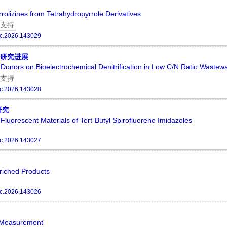
olizines from Tetrahydropyrrole Derivatives
支持
c.2026.143029
的研究进展
n Donors on Bioelectrochemical Denitrification in Low C/N Ratio Wastew
支持
c.2026.143028
研究
Fluorescent Materials of Tert-Butyl Spirofluorene Imidazoles
c.2026.143027
riched Products
c.2026.143026
m Measurement