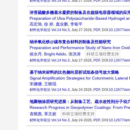
材料化学前沿
Vol.14 No.3
, July 27 2026,
PDF
, DOI:
10.12677/am
浒苔硫酸多糖基水凝胶的制备及在超级电容器领域的应
Preparation of Ulva Polysaccharide-Based Hydrogel and
高宏旭
,
徐 婷
,
庞业鹏
,
李银平
材料化学前沿
Vol.14 No.3
, July 27 2026,
PDF
, DOI:
10.12677/am
纳米氧化铁@碳布复合材料的制备及性能研究
Preparation and Performance Study of Nano-Iron Ox
侯永丹
,
Bright Adido
,
张洪涛
科研立项经费支持
材料化学前沿
Vol.14 No.3
, July 27 2026,
PDF
, DOI:
10.12677/am
基于纳米材料的比色侧向层析试纸条信号放大策略
Signal Amplification Strategies for Colorimetric Later
宋娜娜
,
王晓琨
材料化学前沿
Vol.14 No.3
, July 24 2026,
PDF
, DOI:
10.12677/am
地聚物涂层研究进展：从制备工艺、疏水改性到分子动
Research Progress in Geopolymer Coatings: From Prep
袁晓惠
,
章文姣
科研立项经费支持
材料化学前沿
Vol.14 No.3
, July 24 2026,
PDF
, DOI:
10.12677/am