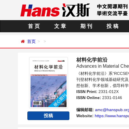
首 页
文 章
期 刊
投 稿
首页
材料化学前沿
Advances in Material Che
《材料化学前沿》系“RCC
刊登材料化学领域基础研究及
想创新、学术创新，倡导科学
提供一个传播、分享和讨论材
ISSN Print:
2331-012X
ISSN Online:
2331-0146
编辑邮箱:
amc@hanspub.or
投稿
Website:
https://www.hansp