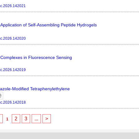
c.2026.142021
Application of Self-Assembling Peptide Hydrogels
c.2026.142020
l Complexes in Fluorescence Sensing
c.2026.142019
razole-Modified Tetraphenylethylene
持
c.2026.142018
<
2
3
...
>
1