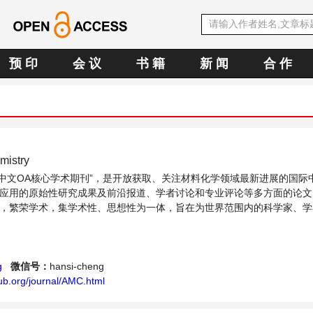
预 印
会 议
书 籍
新 闻
合 作
mistry
SE中文OA核心学术期刊”，是开放获取、关注材料化学领域最新进展的国际
应用的原始性研究成果及前沿报道、学者讨论和专业评论等多方面的论文
，繁荣学术，集学术性、思想性为一体，旨在为世界范围内的科学家、学
料化学领域内不同方向问题与发展的交流平台。
g
微信号：
hansi-cheng
ub.org/journal/AMC.html