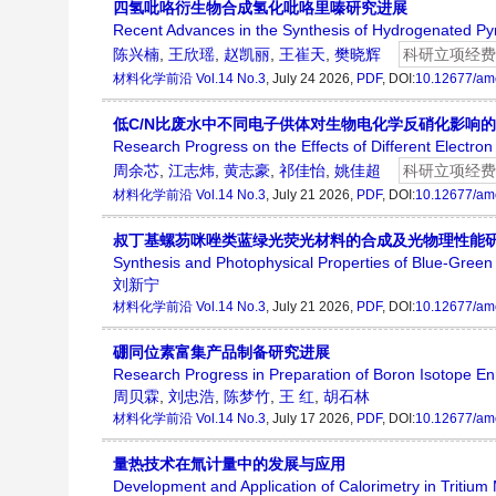
四氢吡咯衍生物合成氢化吡咯里嗪研究进展
Recent Advances in the Synthesis of Hydrogenated Pyrr
陈兴楠
,
王欣瑶
,
赵凯丽
,
王崔天
,
樊晓辉
科研立项经费
材料化学前沿
Vol.14 No.3
, July 24 2026,
PDF
, DOI:
10.12677/am
低C/N比废水中不同电子供体对生物电化学反硝化影响
Research Progress on the Effects of Different Electro
周余芯
,
江志炜
,
黄志豪
,
祁佳怡
,
姚佳超
科研立项经费
材料化学前沿
Vol.14 No.3
, July 21 2026,
PDF
, DOI:
10.12677/am
叔丁基螺芴咪唑类蓝绿光荧光材料的合成及光物理性能
Synthesis and Photophysical Properties of Blue-Green 
刘新宁
材料化学前沿
Vol.14 No.3
, July 21 2026,
PDF
, DOI:
10.12677/am
硼同位素富集产品制备研究进展
Research Progress in Preparation of Boron Isotope En
周贝霖
,
刘忠浩
,
陈梦竹
,
王 红
,
胡石林
材料化学前沿
Vol.14 No.3
, July 17 2026,
PDF
, DOI:
10.12677/am
量热技术在氚计量中的发展与应用
Development and Application of Calorimetry in Tritiu