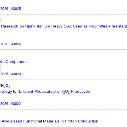
.2026.143025
究
y Research on High-Titanium Heavy Slag Used as Floor Wear-Resistant
.2026.143024
nolic Compounds
.2026.143023
H
O
2
2
rategy for Efficient Photocatalytic H
O
Production
2
2
.2026.143022
 Acid-Based Functional Materials in Proton Conduction