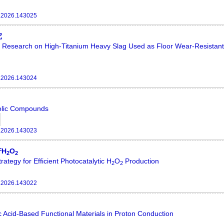
.2026.143025
究
y Research on High-Titanium Heavy Slag Used as Floor Wear-Resistant
.2026.143024
nolic Compounds
.2026.143023
H
O
2
2
rategy for Efficient Photocatalytic H
O
Production
2
2
.2026.143022
 Acid-Based Functional Materials in Proton Conduction