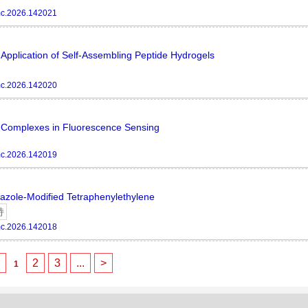
c.2026.142021
Application of Self-Assembling Peptide Hydrogels
c.2026.142020
l Complexes in Fluorescence Sensing
c.2026.142019
razole-Modified Tetraphenylethylene
持
c.2026.142018
<
2
3
...
>
1