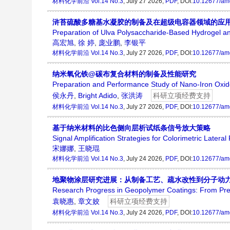
材料化学前沿
Vol.14 No.3
, July 27 2026,
PDF
, DOI:
10.12677/am
浒苔硫酸多糖基水凝胶的制备及在超级电容器领域的应
Preparation of Ulva Polysaccharide-Based Hydrogel and
高宏旭
,
徐 婷
,
庞业鹏
,
李银平
材料化学前沿
Vol.14 No.3
, July 27 2026,
PDF
, DOI:
10.12677/am
纳米氧化铁@碳布复合材料的制备及性能研究
Preparation and Performance Study of Nano-Iron Ox
侯永丹
,
Bright Adido
,
张洪涛
科研立项经费支持
材料化学前沿
Vol.14 No.3
, July 27 2026,
PDF
, DOI:
10.12677/am
基于纳米材料的比色侧向层析试纸条信号放大策略
Signal Amplification Strategies for Colorimetric Later
宋娜娜
,
王晓琨
材料化学前沿
Vol.14 No.3
, July 24 2026,
PDF
, DOI:
10.12677/am
地聚物涂层研究进展：从制备工艺、疏水改性到分子动
Research Progress in Geopolymer Coatings: From Prep
袁晓惠
,
章文姣
科研立项经费支持
材料化学前沿
Vol.14 No.3
, July 24 2026,
PDF
, DOI:
10.12677/am