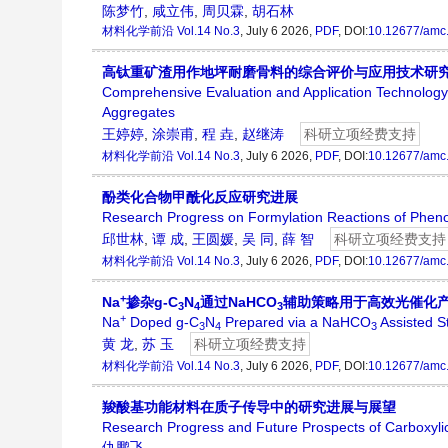
陈梦竹
,
咸立伟
,
周贝霖
,
胡石林
材料化学前沿
Vol.14 No.3
, July 6 2026,
PDF
, DOI:
10.12677/amc
高钛重矿渣用作地坪耐磨骨料的综合评价与应用技术研
Comprehensive Evaluation and Application Technolog
Aggregates
王婷婷
,
涂崇甫
,
程 垚
,
赵继涛
科研立项经费支持
材料化学前沿
Vol.14 No.3
, July 6 2026,
PDF
, DOI:
10.12677/amc
酚类化合物甲酰化反应研究进展
Research Progress on Formylation Reactions of Phe
邱世林
,
谭 成
,
王圆媛
,
吴 同
,
薛 智
科研立项经费支持
材料化学前沿
Vol.14 No.3
, July 6 2026,
PDF
, DOI:
10.12677/amc
+
Na
掺杂g-C
N
通过NaHCO
辅助策略用于高效光催化产
3
4
3
+
Na
Doped g-C
N
Prepared via a NaHCO
Assisted St
3
4
3
黄 龙
,
苏 玉
科研立项经费支持
材料化学前沿
Vol.14 No.3
, July 6 2026,
PDF
, DOI:
10.12677/amc
羧酸基功能材料在质子传导中的研究进展与展望
Research Progress and Future Prospects of Carboxylic
仇鹏飞