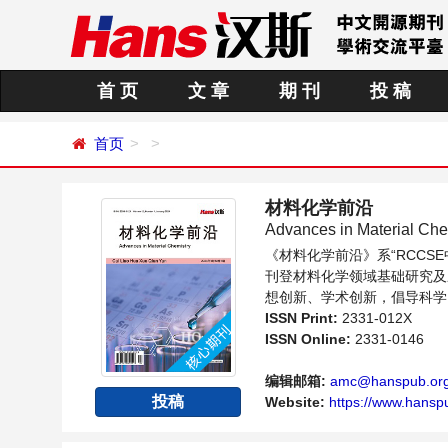
首 页
文 章
期 刊
投 稿
首页
材料化学前沿
Advances in Material Che
《材料化学前沿》系“RCC
刊登材料化学领域基础研究及
想创新、学术创新，倡导科学
提供一个传播、分享和讨论材
ISSN Print:
2331-012X
ISSN Online:
2331-0146
编辑邮箱:
amc@hanspub.or
投稿
Website:
https://www.hansp