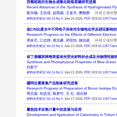
四氢吡咯衍生物合成氢化吡咯里嗪研究进展
Recent Advances in the Synthesis of Hydrogenated Pyrr
陈兴楠
,
王欣瑶
,
赵凯丽
,
王崔天
,
樊晓辉
科研立项经费
材料化学前沿
Vol.14 No.3
, July 24 2026,
PDF
, DOI:
10.12677/am
低C/N比废水中不同电子供体对生物电化学反硝化影响
Research Progress on the Effects of Different Electro
周余芯
,
江志炜
,
黄志豪
,
祁佳怡
,
姚佳超
科研立项经费
材料化学前沿
Vol.14 No.3
, July 21 2026,
PDF
, DOI:
10.12677/am
叔丁基螺芴咪唑类蓝绿光荧光材料的合成及光物理性能
Synthesis and Photophysical Properties of Blue-Green 
刘新宁
材料化学前沿
Vol.14 No.3
, July 21 2026,
PDF
, DOI:
10.12677/am
硼同位素富集产品制备研究进展
Research Progress in Preparation of Boron Isotope En
周贝霖
,
刘忠浩
,
陈梦竹
,
王 红
,
胡石林
材料化学前沿
Vol.14 No.3
, July 17 2026,
PDF
, DOI:
10.12677/am
量热技术在氚计量中的发展与应用
Development and Application of Calorimetry in Tritiu