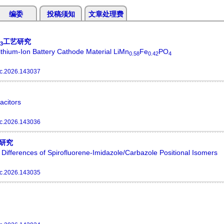
编委
投稿须知
文章处理费
工艺研究
3
ithium-Ion Battery Cathode Material LiMn
Fe
PO
0.58
0.42
4
c.2026.143037
acitors
c.2026.143036
研究
Differences of Spirofluorene-Imidazole/Carbazole Positional Isomers
c.2026.143035