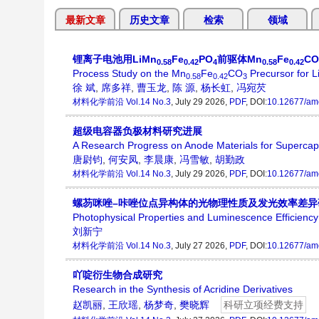
最新文章
历史文章
检索
领域
锂离子电池用LiMn
Fe
PO
前驱体Mn
Fe
CO
0.58
0.42
4
0.58
0.42
Process Study on the Mn
Fe
CO
Precursor for L
0.58
0.42
3
徐 斌
,
席多祥
,
曹玉龙
,
陈 源
,
杨长虹
,
冯宛芡
材料化学前沿
Vol.14 No.3
, July 29 2026,
PDF
, DOI:
10.12677/am
超级电容器负极材料研究进展
A Research Progress on Anode Materials for Supercap
唐尉钧
,
何安凤
,
李晨康
,
冯雪敏
,
胡勤政
材料化学前沿
Vol.14 No.3
, July 29 2026,
PDF
, DOI:
10.12677/am
螺芴咪唑–咔唑位点异构体的光物理性质及发光效率差异
Photophysical Properties and Luminescence Efficiency 
刘新宁
材料化学前沿
Vol.14 No.3
, July 27 2026,
PDF
, DOI:
10.12677/am
吖啶衍生物合成研究
Research in the Synthesis of Acridine Derivatives
赵凯丽
,
王欣瑶
,
杨梦奇
,
樊晓辉
科研立项经费支持