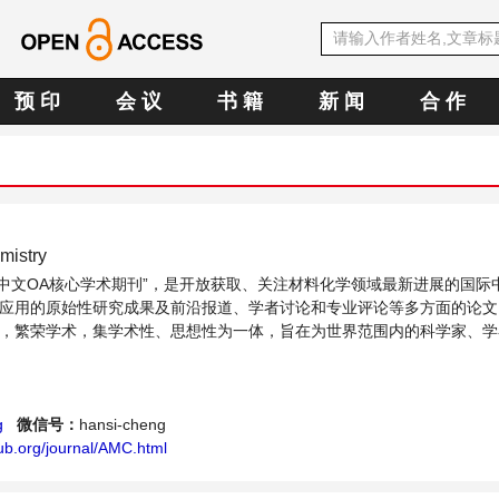
预 印
会 议
书 籍
新 闻
合 作
mistry
SE中文OA核心学术期刊”，是开放获取、关注材料化学领域最新进展的国际
应用的原始性研究成果及前沿报道、学者讨论和专业评论等多方面的论文
，繁荣学术，集学术性、思想性为一体，旨在为世界范围内的科学家、学
料化学领域内不同方向问题与发展的交流平台。
g
微信号：
hansi-cheng
ub.org/journal/AMC.html