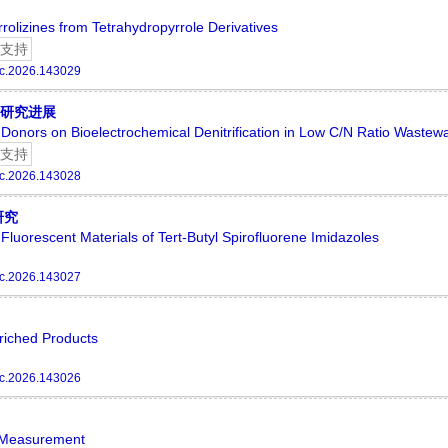
olizines from Tetrahydropyrrole Derivatives
支持
c.2026.143029
的研究进展
n Donors on Bioelectrochemical Denitrification in Low C/N Ratio Wastew
支持
c.2026.143028
研究
Fluorescent Materials of Tert-Butyl Spirofluorene Imidazoles
c.2026.143027
riched Products
c.2026.143026
m Measurement