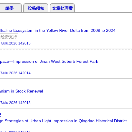
编委
投稿须知
文章处理费
Alkaline Ecosystem in the Yellow River Delta from 2009 to 2024
项经费支持
7/ulu.2026.142015
Space—Impression of Jinan West Suburb Forest Park
7/ulu.2026.142014
anism in Stock Renewal
7/ulu.2026.142013
究
Strategies of Urban Light Impression in Qingdao Historical District