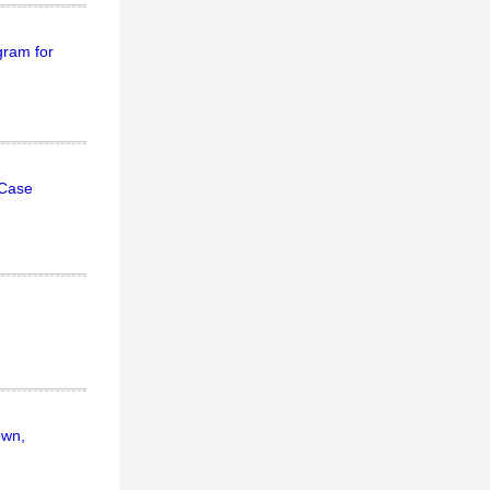
gram for
 Case
own,