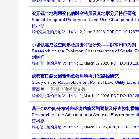
城镇化与集约用地
Vol.14 No.2
, June 3 2026,
PDF
, DOI:
10.12677
梁弄镇土地利用变化的时空格局及其地形分异特征研究
Spatial-Temporal Patterns of Land Use Change and Top
徐小斐
城镇化与集约用地
Vol.14 No.2
, June 3 2026,
PDF
, DOI:
10.12677
小城镇建成区空间形态演变特征研究——以常州市为例
Research on the Evolution Characteristics of Spatial
刘晓晖
城镇化与集约用地
Vol.14 No.1
, March 12 2026,
PDF
, DOI:
10.126
成都市口袋公园驱动低效用地再开发路径研究
Study on the Redevelopment Path of Low-Utility Land
董高琴
科研立项经费支持
城镇化与集约用地
Vol.14 No.1
, March 12 2026,
PDF
, DOI:
10.126
基于GIS空间分布对声环境功能区划调整及噪声控制措
Research on the Adjustment of Acoustic Environmental
江祖嘉
城镇化与集约用地
Vol.14 No.1
, March 2 2026,
PDF
, DOI:
10.1267