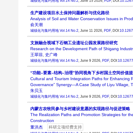
城镇化与集约用地
Vol.14 No.2
, June 15 2026,
PDF
, DOI:
10.1267
生产建设项目水土保持问题解析与优化路径
Analysis of Soil and Water Conservation Issues in Pro
俞关潮
城镇化与集约用地
Vol.14 No.2
, June 11 2026,
PDF
, DOI:
10.1267
文旅融合视域下石钢工业遗址公园发展路径研究
Research on the Development Path of Shigang Industria
王翠琼
,
史广峰
城镇化与集约用地
Vol.14 No.2
, June 9 2026,
PDF
, DOI:
10.12677
“功能–要素–结构–治理”协同视角下乡村国土空间价
Cultural and Tourism Integration Paths for Enhancing R
Governance” Synergy—A Case Study of Liyu Village, T
朱贝玉
城镇化与集约用地
Vol.14 No.2
, June 9 2026,
PDF
, DOI:
10.12677
内蒙古农牧民参与乡村建设意愿的实现路径与促进策略
The Realization Paths and Promotion Strategies for the
Construction
董洪杰
科研立项经费支持