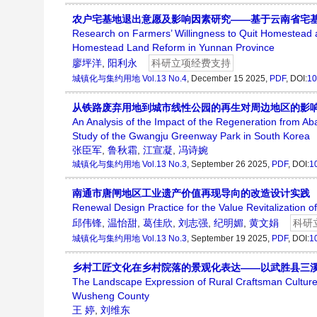
农户宅基地退出意愿及影响因素研究——基于云南省宅
Research on Farmers’ Willingness to Quit Homestead a
Homestead Land Reform in Yunnan Province
廖坪洋
,
阳利永
科研立项经费支持
城镇化与集约用地
Vol.13 No.4
, December 15 2025,
PDF
, DOI:
10
从铁路废弃用地到城市线性公园的再生对周边地区的影
An Analysis of the Impact of the Regeneration from 
Study of the Gwangju Greenway Park in South Korea
张臣军
,
鲁秋霜
,
江宣凝
,
冯诗婉
城镇化与集约用地
Vol.13 No.3
, September 26 2025,
PDF
, DOI:
1
南通市唐闸地区工业遗产价值再现导向的改造设计实践
Renewal Design Practice for the Value Revitalization o
邱伟锋
,
温怡甜
,
葛佳欣
,
刘志强
,
纪明媚
,
黄文娟
科研
城镇化与集约用地
Vol.13 No.3
, September 19 2025,
PDF
, DOI:
1
乡村工匠文化在乡村院落的景观化表达——以武胜县三
The Landscape Expression of Rural Craftsman Cultur
Wusheng County
王 婷
,
刘维东