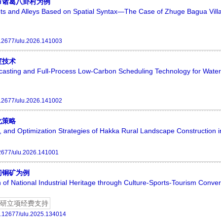
市诸葛八卦村为例
reets and Alleys Based on Spatial Syntax—The Case of Zhuge Bagua Vill
12677/ulu.2026.141003
度技术
asting and Full-Process Low-Carbon Scheduling Technology for Water
12677/ulu.2026.141002
化策略
es, and Optimization Strategies of Hakka Rural Landscape Construction 
2677/ulu.2026.141001
门铜矿为例
n of National Industrial Heritage through Culture-Sports-Tourism Con
研立项经费支持
.12677/ulu.2025.134014