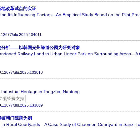
基地改革试点的实证
nd Its Influencing Factors—An Empirical Study Based on the Pilot Pro
.12677/ulu.2025.134011
响分析——以韩国光州绿道公园为研究对象
Abandoned Railway Land to Urban Linear Park on Surrounding Areas—A
0.12677/ulu.2025.133010
f Industrial Heritage in Tangzha, Nantong
立项经费支持
0.12677/ulu.2025.133009
溪镇朝门院落为例
e in Rural Courtyards—A Case Study of Chaomen Courtyard in Sanxi T