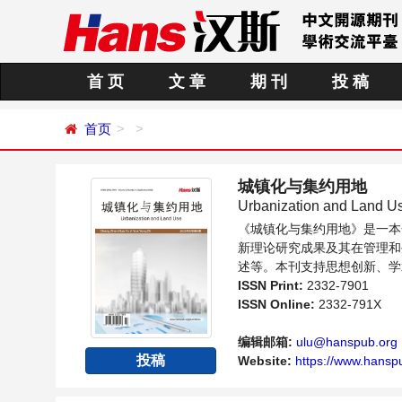
首 页
文 章
期 刊
投 稿
首页
城镇化与集约用地
Urbanization and Land U
《城镇化与集约用地》是一本
新理论研究成果及其在管理和
述等。本刊支持思想创新、学
的科学家、学者、科研人员提
ISSN Print:
2332-7901
ISSN Online:
2332-791X
编辑邮箱:
ulu@hanspub.org
投稿
Website:
https://www.hansp