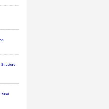
ion
-Structure-
 Rural