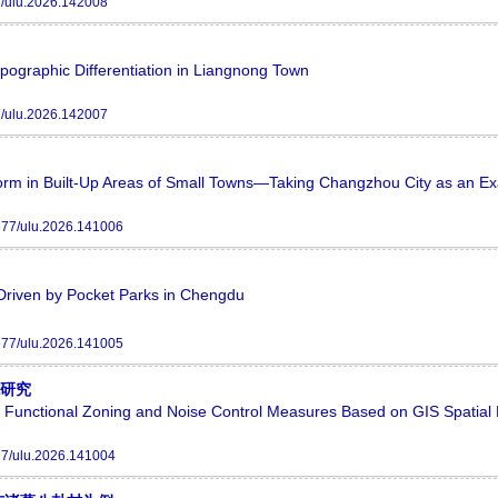
/ulu.2026.142008
ographic Differentiation in Liangnong Town
/ulu.2026.142007
 Form in Built-Up Areas of Small Towns—Taking Changzhou City as an E
77/ulu.2026.141006
 Driven by Pocket Parks in Chengdu
77/ulu.2026.141005
施研究
 Functional Zoning and Noise Control Measures Based on GIS Spatial D
7/ulu.2026.141004