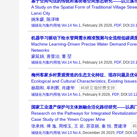
基于空间句法的传统村落街巷空间形态研究——以兰溪
A Study on the Spatial Form of Traditional Village St
Lanxi City
姚朱媛
,
陈泽锋
城镇化与集约用地
Vol.14 No.1
, February 26 2026,
PDF
, DOI:
10.
机器学习驱动下给水管网需水精准预测与全流程低碳调
Machine Learning-Driven Precise Water Demand Forec
Networks
蒙延娟
,
唐显治
,
董 堃
城镇化与集约用地
Vol.14 No.1
, February 14 2026,
PDF
, DOI:
10.
梅州客家乡村景观营造的生态文化特征、现存问题及优
Ecological and Cultural Characteristics, Existing Issu
杨期和
,
牟利辉
,
肖建华
科研立项经费支持
城镇化与集约用地
Vol.14 No.1
, February 9 2026,
PDF
, DOI:
10.1
国家工业遗产保护与文体旅融合活化路径研究——以易
Research on the Pathways for Integrated Revitalizatio
Case Study of the Yimen Copper Mine
张承炜
,
傅 逸
,
周维玉
,
王 岩
,
苏亚丽
,
秦 恒
,
曹建津
科
城镇化与集约用地
Vol.13 No.4
, December 26 2025,
PDF
, DOI:
10