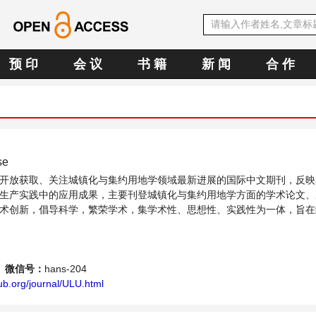
预 印
会 议
书 籍
新 闻
合 作
se
开放获取、关注城镇化与集约用地学领域最新进展的国际中文期刊，反映
生产实践中的应用成果，主要刊登城镇化与集约用地学方面的学术论文、
术创新，倡导科学，繁荣学术，集学术性、思想性、实践性为一体，旨在
供一个传播、分享和讨论城镇化与集约用地学领域内不同方向问题与发展的交
微信号：
hans-204
ub.org/journal/ULU.html