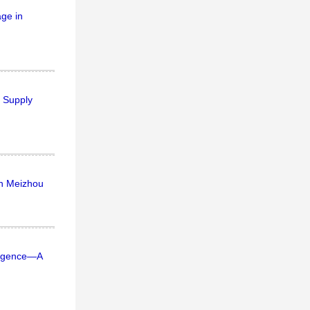
age in
 Supply
in Meizhou
vergence—A