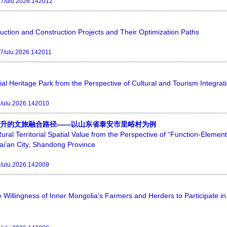
7/ulu.2026.142012
duction and Construction Projects and Their Optimization Paths
7/ulu.2026.142011
l Heritage Park from the Perspective of Cultural and Tourism Integrat
/ulu.2026.142010
值提升的文旅融合路径——以山东省泰安市里峪村为例
ural Territorial Spatial Value from the Perspective of “Function-Element
ai’an City, Shandong Province
/ulu.2026.142009
 Willingness of Inner Mongolia’s Farmers and Herders to Participate in