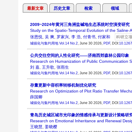
最新文章
历史文章
检索
领域
2009~2024年黄河三角洲盐碱地生态系统时空演变研究
Study on the Spatio-Temporal Evolution of the Saline-
张恩悦
,
吴 爽
,
罗家兴
,
李 浩
,
付青书
,
付家和
科研立
城镇化与集约用地
Vol.14 No.2
, June 30 2026,
PDF
, DOI:
10.1267
公共交往空间的人性化研究——济南西郊森林公园印象
Research on Humanization of Public Communication 
刘 嘉
,
王升歌
,
张雨生
城镇化与集约用地
Vol.14 No.2
, June 30 2026,
PDF
, DOI:
10.1267
存量更新中容积率转移机制优化研究
Research on Optimization of Plot Ratio Transfer Mech
薛国卿
城镇化与集约用地
Vol.14 No.2
, June 30 2026,
PDF
, DOI:
10.1267
青岛历史城区城市光印象的情感传承与更新设计策略研
Research on Emotional Inheritance and Renewal Design 
王晓慧
,
姜晓樱