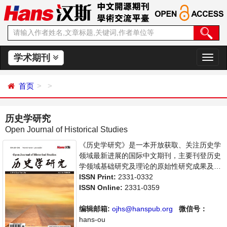
学术期刊
切
换
导
首页
航
历史学研究
Open Journal of Historical Studies
《历史学研究》是一本开放获取、关注历史学
领域最新进展的国际中文期刊，主要刊登历史
学领域基础研究及理论的原始性研究成果及前
沿报道、学者讨论和专业评论等多方面的论
ISSN Print:
2331-0332
文。本刊支持思想创新、学术创新，倡导科
ISSN Online:
2331-0359
学，繁荣学术，集学术性、思想性为一体，旨
在给世界范围内的科学家、学者、科研人员提
编辑邮箱:
ojhs@hanspub.org
微信号：
供一个传播、分享和讨论历史学领域内不同方
hans-ou