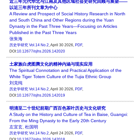
近三年元代华北与江南及其他区域社会史研究回顾与展望——
以近三年所刊文章为中心
A Review and Prospect of Social History Research in North
and South China and Other Regions during the Yuan
Dynasty in the Past Three Years—Focusing on Articles
Published in the Past Three Years
张朱海
历史学研究
Vol.14 No.2
, April 30 2026,
PDF
,
DOI:
10.12677/ojhs.2026.142020
土家族白虎图腾文化的精神内涵与现实应用
The Spiritual Connotation and Practical Application of the
White Tiger Totem Culture of the Tujia Ethnic Group
刘克纯
历史学研究
Vol.14 No.2
, April 30 2026,
PDF
,
DOI:
10.12677/ojhs.2026.142019
明清至二十世纪前期广西百色茶叶历史与文化研究
A Study on the History and Culture of Tea in Baise, Guangxi:
From the Ming Dynasty to the Early 20th Century
左宜玄
,
杜国明
历史学研究
Vol.14 No.2
, April 24 2026,
PDF
,
DOI:
10.12677/ojhs.2026.142018