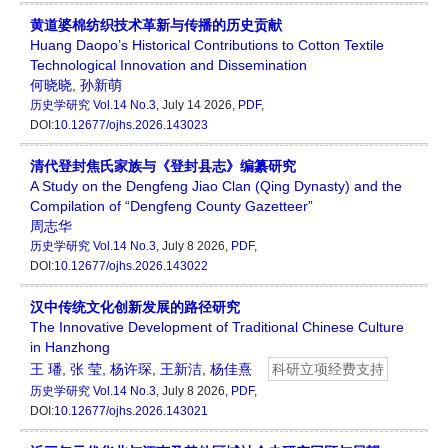
黄道婆棉纺织技术革新与传播的历史贡献
Huang Daopo’s Historical Contributions to Cotton Textile
Technological Innovation and Dissemination
何晓晓
,
孙新萌
历史学研究
Vol.14 No.3
, July 14 2026,
PDF
,
DOI:
10.12677/ojhs.2026.143023
清代登封焦氏家族与《登封县志》编纂研究
A Study on the Dengfeng Jiao Clan (Qing Dynasty) and the
Compilation of “Dengfeng County Gazetteer”
周志华
历史学研究
Vol.14 No.3
, July 8 2026,
PDF
,
DOI:
10.12677/ojhs.2026.143022
汉中传统文化创新发展的路径研究
The Innovative Development of Traditional Chinese Culture
in Hanzhong
王 璠
,
张 莹
,
杨许琛
,
王新洁
,
杨佳熹
科研立项经费支持
历史学研究
Vol.14 No.3
, July 8 2026,
PDF
,
DOI:
10.12677/ojhs.2026.143021