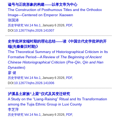
谥号与正统形象的构建——以孝文帝为中心
The Construction of Posthumous Titles and the Orthodox
Image—Centered on Emperor Xiaowen
张国涛
历史学研究
Vol.14 No.1
, January 6 2026,
PDF
,
DOI:
10.12677/ojhs.2026.141007
史学批评发端时期的理论总结——读《中国古代史学批评的开
端(先秦秦汉时期)》
The Theoretical Summary of Historiographical Criticism in Its
Formative Period—A Review of
The Beginning of Ancient
Chinese Historiographical Criticism
(
Pre
-
Qin
,
Qin and Han
Dynasties
)
廖 健
历史学研究
Vol.14 No.1
, January 6 2026,
PDF
,
DOI:
10.12677/ojhs.2026.141006
泸溪县土家族“上梁”仪式及其变迁研究
A Study on the “Liang-Raising” Ritual and Its Transformation
among the Tujia Ethnic Group in Luxi County
李芝萍
历史学研究
Vol.14 No.1
, January 6 2026,
PDF
,