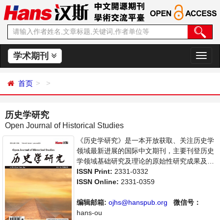
学术期刊
切
换
导
首页
航
历史学研究
Open Journal of Historical Studies
《历史学研究》是一本开放获取、关注历史学
领域最新进展的国际中文期刊，主要刊登历史
学领域基础研究及理论的原始性研究成果及前
沿报道、学者讨论和专业评论等多方面的论
ISSN Print:
2331-0332
文。本刊支持思想创新、学术创新，倡导科
ISSN Online:
2331-0359
学，繁荣学术，集学术性、思想性为一体，旨
在给世界范围内的科学家、学者、科研人员提
编辑邮箱:
ojhs@hanspub.org
微信号：
供一个传播、分享和讨论历史学领域内不同方
hans-ou