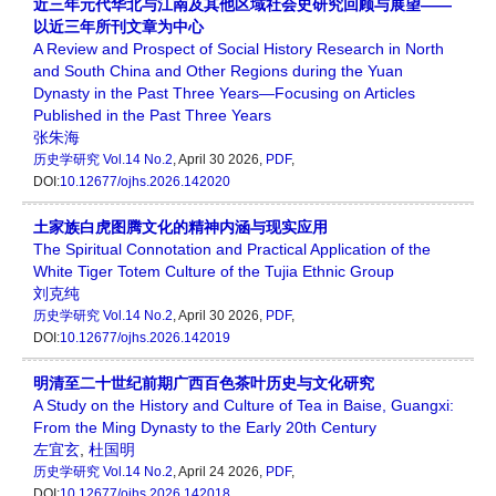
近三年元代华北与江南及其他区域社会史研究回顾与展望——
以近三年所刊文章为中心
A Review and Prospect of Social History Research in North
and South China and Other Regions during the Yuan
Dynasty in the Past Three Years—Focusing on Articles
Published in the Past Three Years
张朱海
历史学研究
Vol.14 No.2
, April 30 2026,
PDF
,
DOI:
10.12677/ojhs.2026.142020
土家族白虎图腾文化的精神内涵与现实应用
The Spiritual Connotation and Practical Application of the
White Tiger Totem Culture of the Tujia Ethnic Group
刘克纯
历史学研究
Vol.14 No.2
, April 30 2026,
PDF
,
DOI:
10.12677/ojhs.2026.142019
明清至二十世纪前期广西百色茶叶历史与文化研究
A Study on the History and Culture of Tea in Baise, Guangxi:
From the Ming Dynasty to the Early 20th Century
左宜玄
,
杜国明
历史学研究
Vol.14 No.2
, April 24 2026,
PDF
,
DOI:
10.12677/ojhs.2026.142018