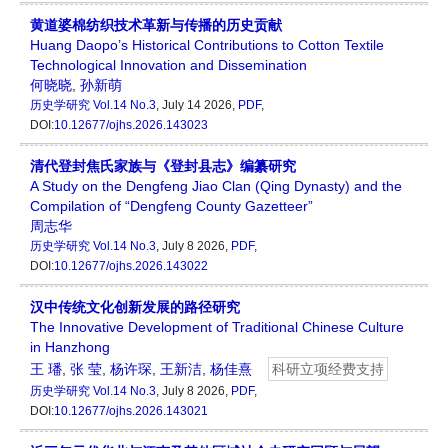
黄道婆棉纺织技术革新与传播的历史贡献
Huang Daopo’s Historical Contributions to Cotton Textile
Technological Innovation and Dissemination
何晓晓
,
孙新萌
历史学研究
Vol.14 No.3
, July 14 2026,
PDF
,
DOI:
10.12677/ojhs.2026.143023
清代登封焦氏家族与《登封县志》编纂研究
A Study on the Dengfeng Jiao Clan (Qing Dynasty) and the
Compilation of “Dengfeng County Gazetteer”
周志华
历史学研究
Vol.14 No.3
, July 8 2026,
PDF
,
DOI:
10.12677/ojhs.2026.143022
汉中传统文化创新发展的路径研究
The Innovative Development of Traditional Chinese Culture
in Hanzhong
王 璠
,
张 莹
,
杨许琛
,
王新洁
,
杨佳熹
科研立项经费支持
历史学研究
Vol.14 No.3
, July 8 2026,
PDF
,
DOI:
10.12677/ojhs.2026.143021