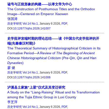
谥号与正统形象的构建——以孝文帝为中心
The Construction of Posthumous Titles and the Orthodox
Image—Centered on Emperor Xiaowen
张国涛
历史学研究
Vol.14 No.1
, January 6 2026,
PDF
,
DOI:
10.12677/ojhs.2026.141007
史学批评发端时期的理论总结——读《中国古代史学批评的开
端(先秦秦汉时期)》
The Theoretical Summary of Historiographical Criticism in Its
Formative Period—A Review of
The Beginning of Ancient
Chinese Historiographical Criticism
(
Pre
-
Qin
,
Qin and Han
Dynasties
)
廖 健
历史学研究
Vol.14 No.1
, January 6 2026,
PDF
,
DOI:
10.12677/ojhs.2026.141006
泸溪县土家族“上梁”仪式及其变迁研究
A Study on the “Liang-Raising” Ritual and Its Transformation
among the Tujia Ethnic Group in Luxi County
李芝萍
历史学研究
Vol.14 No.1
, January 6 2026,
PDF
,