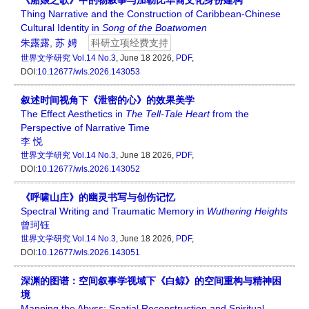
《船娘之歌》中的物叙事与加勒比华裔文化身份建构
Thing Narrative and the Construction of Caribbean-Chinese
Cultural Identity in
Song of the Boatwomen
朱露露
,
苏 娉
科研立项经费支持
世界文学研究
Vol.14 No.3
, June 18 2026,
PDF
,
DOI:
10.12677/wls.2026.143053
叙述时间视角下《泄密的心》的效果美学
The Effect Aesthetics in
The Tell-Tale Heart
from the
Perspective of Narrative Time
李 悦
世界文学研究
Vol.14 No.3
, June 18 2026,
PDF
,
DOI:
10.12677/wls.2026.143052
《呼啸山庄》的幽灵书写与创伤记忆
Spectral Writing and Traumatic Memory in
Wuthering Heights
曾珂钰
世界文学研究
Vol.14 No.3
, June 18 2026,
PDF
,
DOI:
10.12677/wls.2026.143051
深渊的图谱：空间叙事学视域下《白鲸》的空间重构与精神困
境
Mapping the Abyss: Spatial Reconstruction and Spiritual