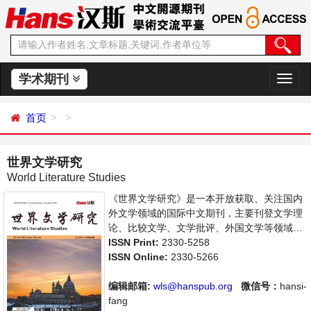
学术期刊
切
换
导
首页
航
世界文学研究
World Literature Studies
《世界文学研究》是一本开放获取、关注国内
外文学领域的国际中文期刊，主要刊登文学理
论、比较文学、文学批评、外国文学等领域研
究的新成果、新课题，旨在给世界范围内的科
ISSN Print:
2330-5258
学家、学者、科研人员提供一个传播、分享和
ISSN Online:
2330-5266
讨论文学领域内不同方向问题与发展的交流平
台。
编辑邮箱:
wls@hanspub.org
微信号：
hansi-
fang