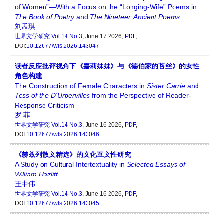
of Women”—With a Focus on the “Longing-Wife” Poems in
The Book of
Poetry
and
The
Nineteen Ancient Poems
刘孟琪
世界文学研究
Vol.14 No.3
, June 17 2026,
PDF
,
DOI:
10.12677/wls.2026.143047
读者反应批评视角下《嘉莉妹妹》与《德伯家的苔丝》的女性
角色构建
The Construction of Female Characters in
Sister Carrie
and
Tess of the D
’
Urbervilles
from the Perspective of Reader-
Response Criticism
罗 菲
世界文学研究
Vol.14 No.3
, June 16 2026,
PDF
,
DOI:
10.12677/wls.2026.143046
《赫兹列散文精选》的文化互文性研究
A Study on Cultural Intertextuality in
Selected Essays of
William Hazlitt
王中伟
世界文学研究
Vol.14 No.3
, June 16 2026,
PDF
,
DOI:
10.12677/wls.2026.143045