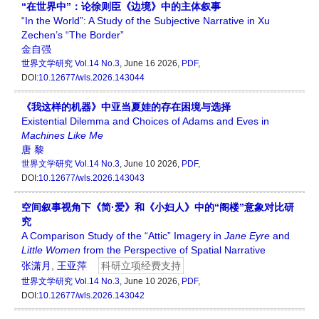
“在世界中”：论徐则臣《边境》中的主体叙事
“In the World”: A Study of the Subjective Narrative in Xu
Zechen’s “The Border”
金自强
世界文学研究
Vol.14 No.3
, June 16 2026,
PDF
,
DOI:
10.12677/wls.2026.143044
《我这样的机器》中亚当夏娃的存在困境与选择
Existential Dilemma and Choices of Adams and Eves in
Machines Like Me
唐 黎
世界文学研究
Vol.14 No.3
, June 10 2026,
PDF
,
DOI:
10.12677/wls.2026.143043
空间叙事视角下《简·爱》和《小妇人》中的“阁楼”意象对比研
究
A Comparison Study of the “Attic” Imagery in
Jane Eyre
and
Little Women
from the Perspective of Spatial Narrative
张潇月
,
王亚萍
科研立项经费支持
世界文学研究
Vol.14 No.3
, June 10 2026,
PDF
,
DOI:
10.12677/wls.2026.143042