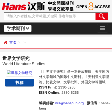
学术期刊
切
换
导
首页
航
世界文学研究
World Literature Studies
《世界文学研究》是一本开放获取、关注国内
外文学领域的国际中文期刊，主要刊登文学理
论、比较文学、文学批评、外国文学等领域研
投稿
究的新成果、新课题，旨在给世界范围内的科
ISSN Print:
2330-5258
学家、学者、科研人员提供一个传播、分享和
ISSN Online:
2330-5266
讨论文学领域内不同方向问题与发展的交流平
台。
编辑邮箱:
wls@hanspub.org
微信号：
hansi-
fang