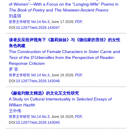
of Women”—With a Focus on the “Longing-Wife” Poems in
The Book of
Poetry
and
The
Nineteen Ancient Poems
刘孟琪
世界文学研究
Vol.14 No.3
, June 17 2026,
PDF
,
DOI:
10.12677/wls.2026.143047
读者反应批评视角下《嘉莉妹妹》与《德伯家的苔丝》的女性
角色构建
The Construction of Female Characters in
Sister Carrie
and
Tess of the D
’
Urbervilles
from the Perspective of Reader-
Response Criticism
罗 菲
世界文学研究
Vol.14 No.3
, June 16 2026,
PDF
,
DOI:
10.12677/wls.2026.143046
《赫兹列散文精选》的文化互文性研究
A Study on Cultural Intertextuality in
Selected Essays of
William Hazlitt
王中伟
世界文学研究
Vol.14 No.3
, June 16 2026,
PDF
,
DOI:
10.12677/wls.2026.143045