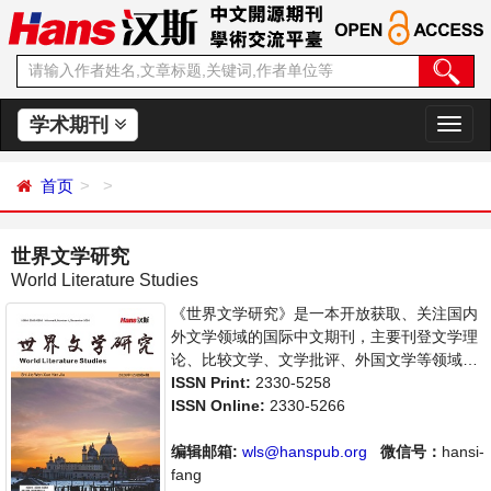
学术期刊
切
换
导
首页
航
世界文学研究
World Literature Studies
《世界文学研究》是一本开放获取、关注国内
外文学领域的国际中文期刊，主要刊登文学理
论、比较文学、文学批评、外国文学等领域研
究的新成果、新课题，旨在给世界范围内的科
ISSN Print:
2330-5258
学家、学者、科研人员提供一个传播、分享和
ISSN Online:
2330-5266
讨论文学领域内不同方向问题与发展的交流平
台。
编辑邮箱:
wls@hanspub.org
微信号：
hansi-
fang