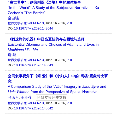
“在世界中”：论徐则臣《边境》中的主体叙事
“In the World”: A Study of the Subjective Narrative in Xu
Zechen’s “The Border”
金自强
世界文学研究
Vol.14 No.3
, June 16 2026,
PDF
,
DOI:
10.12677/wls.2026.143044
《我这样的机器》中亚当夏娃的存在困境与选择
Existential Dilemma and Choices of Adams and Eves in
Machines Like Me
唐 黎
世界文学研究
Vol.14 No.3
, June 10 2026,
PDF
,
DOI:
10.12677/wls.2026.143043
空间叙事视角下《简·爱》和《小妇人》中的“阁楼”意象对比研
究
A Comparison Study of the “Attic” Imagery in
Jane Eyre
and
Little Women
from the Perspective of Spatial Narrative
张潇月
,
王亚萍
科研立项经费支持
世界文学研究
Vol.14 No.3
, June 10 2026,
PDF
,
DOI:
10.12677/wls.2026.143042