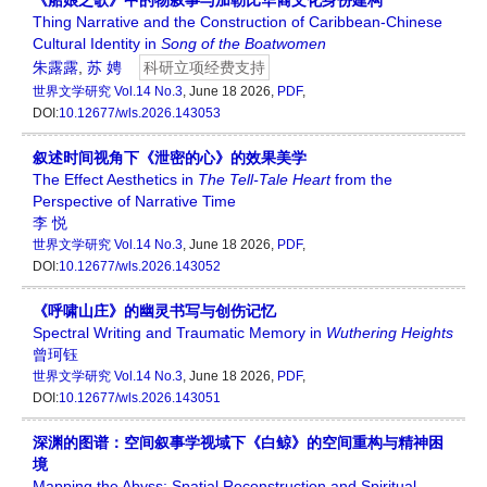
《船娘之歌》中的物叙事与加勒比华裔文化身份建构
Thing Narrative and the Construction of Caribbean-Chinese
Cultural Identity in
Song of the Boatwomen
朱露露
,
苏 娉
科研立项经费支持
世界文学研究
Vol.14 No.3
, June 18 2026,
PDF
,
DOI:
10.12677/wls.2026.143053
叙述时间视角下《泄密的心》的效果美学
The Effect Aesthetics in
The Tell-Tale Heart
from the
Perspective of Narrative Time
李 悦
世界文学研究
Vol.14 No.3
, June 18 2026,
PDF
,
DOI:
10.12677/wls.2026.143052
《呼啸山庄》的幽灵书写与创伤记忆
Spectral Writing and Traumatic Memory in
Wuthering Heights
曾珂钰
世界文学研究
Vol.14 No.3
, June 18 2026,
PDF
,
DOI:
10.12677/wls.2026.143051
深渊的图谱：空间叙事学视域下《白鲸》的空间重构与精神困
境
Mapping the Abyss: Spatial Reconstruction and Spiritual